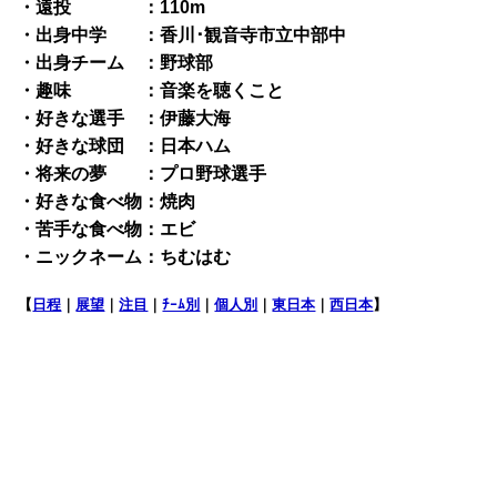
・遠投 ：110m
・出身中学 ：香川･観音寺市立中部中
・出身チーム ：野球部
・趣味 ：音楽を聴くこと
・好きな選手 ：伊藤大海
・好きな球団 ：日本ハム
・将来の夢 ：プロ野球選手
・好きな食べ物：焼肉
・苦手な食べ物：エビ
・ニックネーム：ちむはむ
【
日程
｜
展望
｜
注目
｜
ﾁｰﾑ別
｜
個人別
｜
東日本
｜
西日本
】