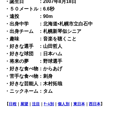
・誕生日 ：2007年8月18日
・５０メートル：6.6秒
・遠投 ：90m
・出身中学 ：北海道•札幌市立白石中
・出身チーム ：札幌新琴似シニア
・趣味 ：音楽を聴くこと
・好きな選手 ：山田哲人
・好きな球団 ：日本ハム
・将来の夢 ：野球選手
・好きな食べ物：からあげ
・苦手な食べ物：刺身
・好きな芸能人：木村拓哉
・ニックネーム：タム
【
日程
｜
展望
｜
注目
｜
ﾁｰﾑ別
｜
個人別
｜
東日本
｜
西日本
】