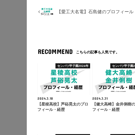
【愛工大名電】石島健のプロフィール
RECOMMEND
こちらの記事も人気です。
センバツ甲子園2024年
センバツ甲子園2
2024.3.18
2024.3.31
【星稜高校】芦硲晃太のプロ
【健大高崎】金井俐樹
フィール・経歴
フィール・経歴