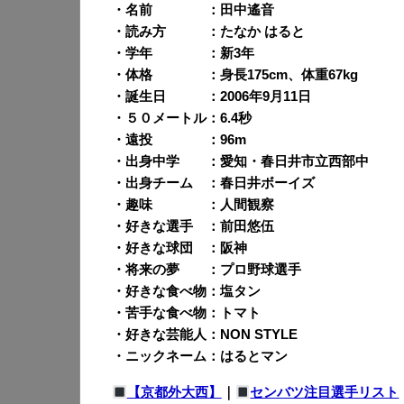
・名前 ：田中遙音
・読み方 ：たなか はると
・学年 ：新3年
・体格 ：身長175cm、体重67kg
・誕生日 ：2006年9月11日
・５０メートル：6.4秒
・遠投 ：96m
・出身中学 ：愛知・春日井市立西部中
・出身チーム ：春日井ボーイズ
・趣味 ：人間観察
・好きな選手 ：前田悠伍
・好きな球団 ：阪神
・将来の夢 ：プロ野球選手
・好きな食べ物：塩タン
・苦手な食べ物：トマト
・好きな芸能人：NON STYLE
・ニックネーム：はるとマン
【京都外大西】
｜
センバツ注目選手リスト