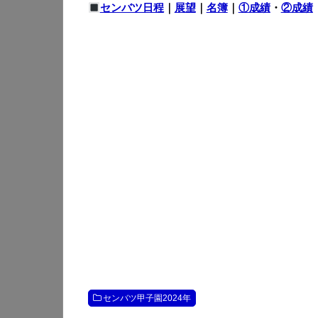
センバツ日程
｜
展望
｜
名簿
｜
①成績
・
②成績
センバツ甲子園2024年