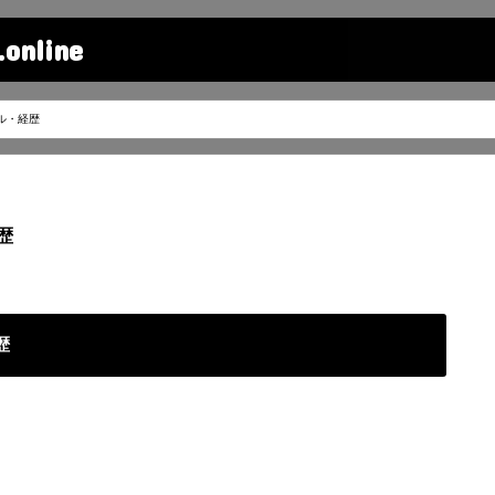
line
ル・経歴
歴
歴