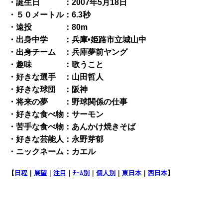
・誕生日 ：2007年5月18日
・５０メートル：6.3秒
・遠投 ：80m
・出身中学 ：兵庫•姫路市立城山中
・出身チーム ：兵庫夢前ヤング
・趣味 ：歌うこと
・好きな選手 ：山田哲人
・好きな球団 ：阪神
・将来の夢 ：野球関係の仕事
・好きな食べ物：サーモン
・苦手な食べ物：あんかけ焼きそば
・好きな芸能人：永野芽郁
・ニックネーム：カエル
【
日程
｜
展望
｜
注目
｜
ﾁｰﾑ別
｜
個人別
｜
東日本
｜
西日本
】