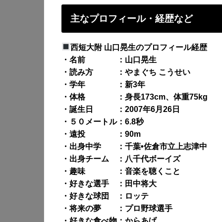
主なプロフィール・経歴など
西短大附 山口晃生のプロフィール経歴
・名前 ：山口晃生
・読み方 ：やまぐち こうせい
・学年 ：新3年
・体格 ：身長173cm、体重75kg
・誕生日 ：2007年6月26日
・５０メートル：6.8秒
・遠投 ：90m
・出身中学 ：千葉•佐倉市立上志津中
・出身チーム ：八千代ボーイズ
・趣味 ：音楽を聴くこと
・好きな選手 ：田中将大
・好きな球団 ：ロッテ
・将来の夢 ：プロ野球選手
・好きな食べ物：からあげ