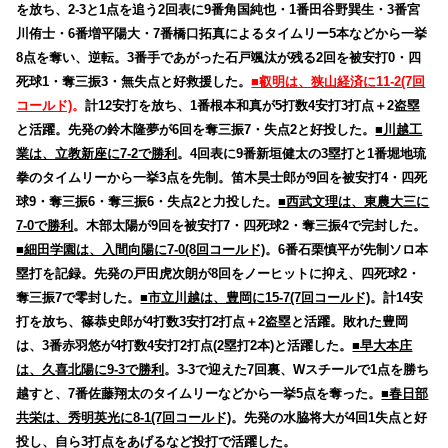
を放ち、2-3と1点を追う2回表に9番角国純也・1番田谷野巽生・3番宮
川侑士・6番増平陽大・7番橋口拓真によるタイムリー5本などから一挙
8点を奪い、逆転。3番手であがった石戸颯汰が残る2回を被安打0・四
死球1・奪三振3・無失点と好救援した。
■叡明は、狭山経済に11-2(7回
コールド)
。
計12安打を放ち、1番根本和真が5打数4安打3打点＋2盗塁
と活躍。先発の鈴木隆夢が6回を奪三振7・失点2と好投した。
■川越工
業は、立教新座に7-2で勝利
。4回表に9番新垣健太の3塁打と1番堀地琉
拳のタイムリーから一挙3点を先制。笛木昊士郎が9回を被安打4・四死
球9・奪三振6・奪三振6・失点2と力投した。
■西武文理は、東農大三に
7-0で勝利
。木部太陽が9回を被安打7・四死球2・奪三振4で完封した。
■細田学園は、入間向陽に7-0(8回コールド)
。6番石栗慎平が先制ソロ本
塁打を記録。先発の戸田虎次朗が8回をノーヒットに抑え、四死球2・
奪三振7で零封した。
■市立川越は、豊岡に15-7(7回コールド)
。計14安
打を放ち、篠恭史郎が4打数3安打2打点＋2盗塁と活躍。敗れた豊岡
は、3番赤羽悠が4打数4安打2打点(2塁打2本)と活躍した。
■早大本庄
は、久喜北陽に9-3で勝利
。3-3で迎えた7回裏、Wスチールで1点を勝ち
越すと、7番佐藤翔太のタイムリーなどから一挙5点を奪った。
■春日部
共栄は、秀明英光に8-1(7回コールド)
。先発の水脇将大が4回1失点と好
投し、自ら3打点をあげるなど投打で活躍した。