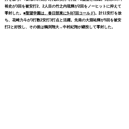
裕史が3回を被安打2、2人目の竹之内琉輝が2回をノーヒットに抑えて
零封した。
■聖望学園は、春日部東に9-0(7回コールド)
。計11安打を放
ち、花崎力斗が3打数2安打3打点と活躍。先発の大淵祐輝が5回を被安
打2と好投し、その後は鶴渕翔大→中村紀翔が継投して零封した。