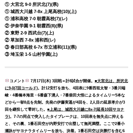
① 大宮北 9-0 所沢北(7)(県)
① 城西大川越 7-8x 上尾高校(10)(上)
① 浦和高校 7-0 朝霞高校(7)(レ)
② 伊奈学園 9-1 朝霞西(8)(県)
② 東野 2-9 西武台(7)(上)
② 草加西 7-8x 浦和西(レ)
③ 春日部高校 6-7x 市立浦和(11)(県)
③ 埼玉栄 1-5 山村学園(上)
コメント
7月17日(木) 3回戦＝計8試合が開催。
■大宮北は、所沢北
に9-0(7回コールド)
。計12安打を放ち、4回表に9番西垣太智・3番川端
峻・4番橋本海里・6番森下湧人・7番柴田大悟によるタイムリー5本な
どから一挙8点を先制。先発の伊藤実遥が4回を、2人目の延原孝介が3
回を継投して零封した。
■上尾は、城西大川越に8x-7(延長10回サヨナ
ラ)
。7-7の同点で突入したタイブレークは、10回表を無失点に抑える
と、その裏、1番石田空が内野安打で出塁して無死満塁。ここで2番小
瀬詠がサヨナラタイムリーを放ち、決着。1番石田空は決勝打を含む6