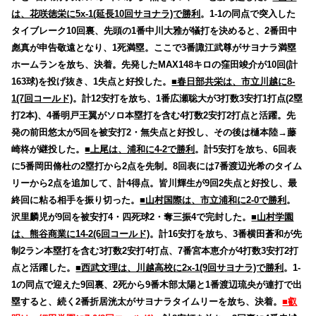
は、花咲徳栄に5x-1(延長10回サヨナラ)で勝利
。1-1の同点で突入した
タイブレーク10回裏、先頭の1番中川大雅が犠打を決めると、2番田中
彪真が申告敬遠となり、1死満塁。ここで3番諏江武尊がサヨナラ満塁
ホームランを放ち、決着。先発したMAX148キロの窪田竣介が10回(計
163球)を投げ抜き、1失点と好投した。
■春日部共栄は、市立川越に8-
1(7回コールド)
。計12安打を放ち、1番広瀬聡大が3打数3安打1打点(2塁
打2本)、4番明戸王翼がソロ本塁打を含む4打数2安打2打点と活躍。先
発の前田悠太が5回を被安打2・無失点と好投し、その後は樋本陸→藤
崎柊が継投した。
■上尾は、浦和に4-2で勝利
。計5安打を放ち、6回表
に5番岡田脩杜の2塁打から2点を先制。8回表には7番渡辺光希のタイム
リーから2点を追加して、計4得点。皆川輝生が9回2失点と好投し、最
終回に粘る相手を振り切った。
■山村国際は、市立浦和に2-0で勝利
。
沢里麟児が9回を被安打4・四死球2・奪三振4で完封した。
■山村学園
は、熊谷商業に14-2(6回コールド)
。計16安打を放ち、3番横田蒼和が先
制2ラン本塁打を含む3打数2安打4打点、7番宮本恵介が4打数3安打2打
点と活躍した。
■西武文理は、川越高校に2x-1(9回サヨナラ)で勝利
。1-
1の同点で迎えた9回裏、2死から9番木部太陽と1番渡辺琉央が連打で出
塁すると、続く2番折居洸太がサヨナラタイムリーを放ち、決着。
■叡