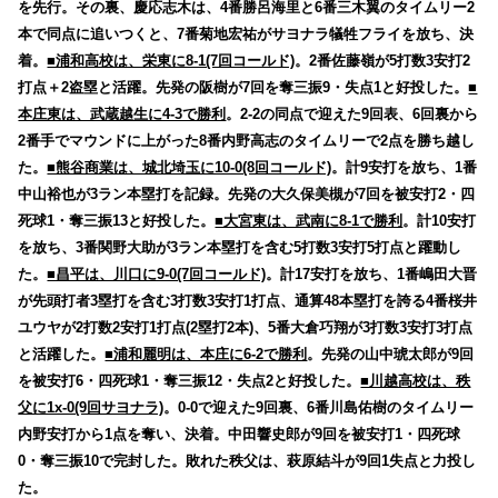
を先行。その裏、慶応志木は、4番勝呂海里と6番三木翼のタイムリー2
本で同点に追いつくと、7番菊地宏祐がサヨナラ犠牲フライを放ち、決
着。
■浦和高校は、栄東に8-1(7回コールド)
。2番佐藤嶺が5打数3安打2
打点＋2盗塁と活躍。先発の阪樹が7回を奪三振9・失点1と好投した。
■
本庄東は、武蔵越生に4-3で勝利
。2-2の同点で迎えた9回表、6回裏から
2番手でマウンドに上がった8番内野高志のタイムリーで2点を勝ち越し
た。
■熊谷商業は、城北埼玉に10-0(8回コールド)
。計9安打を放ち、1番
中山裕也が3ラン本塁打を記録。先発の大久保美槻が7回を被安打2・四
死球1・奪三振13と好投した。
■大宮東は、武南に8-1で勝利
。計10安打
を放ち、3番関野大助が3ラン本塁打を含む5打数3安打5打点と躍動し
た。
■昌平は、川口に9-0(7回コールド)
。計17安打を放ち、1番嶋田大晋
が先頭打者3塁打を含む3打数3安打1打点、通算48本塁打を誇る4番桜井
ユウヤが2打数2安打1打点(2塁打2本)、5番大倉巧翔が3打数3安打3打点
と活躍した。
■浦和麗明は、本庄に6-2で勝利
。先発の山中琥太郎が9回
を被安打6・四死球1・奪三振12・失点2と好投した。
■川越高校は、秩
父に1x-0(9回サヨナラ)
。0-0で迎えた9回裏、6番川島佑樹のタイムリー
内野安打から1点を奪い、決着。中田響史郎が9回を被安打1・四死球
0・奪三振10で完封した。敗れた秩父は、萩原結斗が9回1失点と力投し
た。