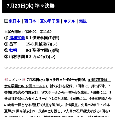
7月23日(水) 準々決勝
東日本
｜
西日本
｜
夏の甲子園
｜
ホテル
｜
雑誌
※試合開始：①09:00、②11:30
①
浦和実業
8-1
伊奈学園(7)(県)
① 昌平 15-8
川越東(7)(レ)
②
叡明
8-1
聖望学園(7)(県)
② 山村学園 9-2
西武台(7)(レ)
コメント
7月23日(水) 準々決勝＝計4試合が開催。
■浦和実業は、
伊奈学園に8-1(7回コールド)
。計7安打を記録。1回裏に、押出四球、7
番橋口拓真の内野安打、Wスチールから一挙4点を先制。4回裏には、1
番田谷野巽生のタイムリーから1点を追加。6回裏には、4番三島陽之介
の走者一掃となる2塁打で3点を追加し、計8得点。先発の2年生・松本
夏輝が6回を被安打5・失点0と好投し、2人目の石戸颯汰が残る1回を1