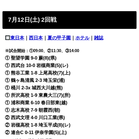
7月12日(土) 2回戦
東日本
｜
西日本
｜
夏の甲子園
｜
ホテル
｜
雑誌
※試合開始：①09:00、②11:30、③14:00
① 聖望学園 9-0 蕨(8)(県)
① 西武台 10-0 岩槻商業(5)(レ)
① 熊谷工業 1-8 上尾高校(7)(上)
① 鶴ヶ島清風 2-3 埼玉栄(浦)
① 桶川 2-3x 城西大川越(熊)
① 所沢高校 1-9 東農大三(7)(所)
① 浦和商業 6-10 春日部東(越)
① 志木高校 7-9 朝霞西(朝)
② 西武文理 4-0 川口工業(県)
② 岩槻高校 1-8 埼玉平成(8)(レ)
② 連合C 0-11 伊奈学園(5)(上)