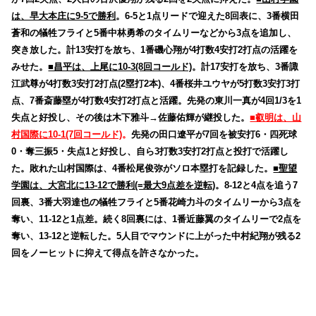
は、早大本庄に9-5で勝利
。6-5と1点リードで迎えた8回表に、3番横田
蒼和の犠牲フライと5番中林勇希のタイムリーなどから3点を追加し、
突き放した。計13安打を放ち、1番磯心翔が4打数4安打2打点の活躍を
みせた。
■昌平は、上尾に10-3(8回コールド)
。計17安打を放ち、3番諏
江武尊が4打数3安打2打点(2塁打2本)、4番桜井ユウヤが5打数3安打3打
点、7番斎藤塁が4打数4安打2打点と活躍。先発の東川一真が4回1/3を1
失点と好投し、その後は木下雅斗→佐藤佑輝が継投した。
■叡明は、山
村国際に10-1(7回コールド)
。
先発の田口遼平が7回を被安打6・四死球
0・奪三振5・失点1と好投し、自ら3打数3安打2打点と投打で活躍し
た。敗れた山村国際は、4番松尾俊弥がソロ本塁打を記録した。
■聖望
学園は、大宮北に13-12で勝利(=最大9点差を逆転)
。8-12と4点を追う7
回裏、3番大羽達也の犠牲フライと5番花崎力斗のタイムリーから3点を
奪い、11-12と1点差。続く8回裏には、1番近藤翼のタイムリーで2点を
奪い、13-12と逆転した。5人目でマウンドに上がった中村紀翔が残る2
回をノーヒットに抑えて得点を許さなかった。