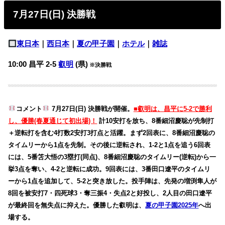
7月27日(日) 決勝戦
東日本
｜
西日本
｜
夏の甲子園
｜
ホテル
｜
雑誌
10:00 昌平 2-5
叡明
(県)
※決勝戦
コメント
7月27日(日) 決勝戦が開催。
■叡明は、昌平に5-2で勝利
し、優勝(春夏通じて初出場)！
計10安打を放ち、8番細沼慶聡が先制打
＋逆転打を含む4打数2安打3打点と活躍。まず2回表に、8番細沼慶聡の
タイムリーから1点を先制。その後に逆転され、1-2と1点を追う6回表
には、5番笘大悟の3塁打(同点)、8番細沼慶聡のタイムリー(逆転)から一
挙3点を奪い、4-2と逆転に成功。9回表には、3番田口遼平のタイムリ
ーから1点を追加して、5-2と突き放した。投手陣は、先発の増渕隼人が
8回を被安打7・四死球3・奪三振4・失点2と好投し、2人目の田口遼平
が最終回を無失点に抑えた。優勝した叡明は、
夏の甲子園2025年
へ出
場する。