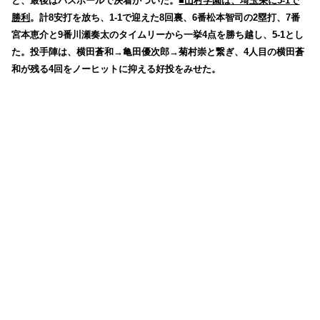
と、最後はパスボールで決着がついた。
■山村学園は、埼玉栄に5-1で
勝利
。計8安打を放ち、1-1で迎えた8回裏、6番松本智司の2塁打、7番
宮本恵介と9番川瀬奏太のタイムリーから一挙4点を勝ち越し、5-1とし
た。投手陣は、横田蒼和→亀田優次郎→菊村崇と繋ぎ、4人目の横田蒼
和が残る4回をノーヒットに抑える好投をみせた。