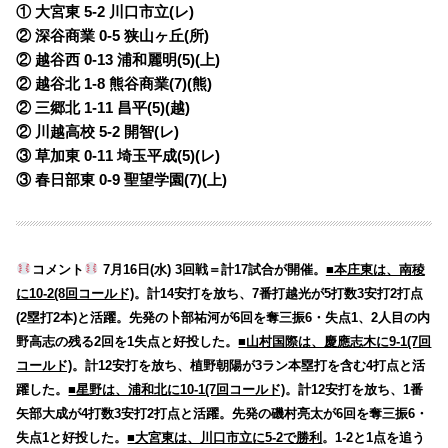
① 大宮東 5-2 川口市立(レ)
② 深谷商業 0-5 狭山ヶ丘(所)
② 越谷西 0-13 浦和麗明(5)(上)
② 越谷北 1-8 熊谷商業(7)(熊)
② 三郷北 1-11 昌平(5)(越)
② 川越高校 5-2 開智(レ)
③ 草加東 0-11 埼玉平成(5)(レ)
③ 春日部東 0-9 聖望学園(7)(上)
コメント
7月16日(水) 3回戦＝計17試合が開催。
■本庄東は、南稜
に10-2(8回コールド)
。計14安打を放ち、7番打越光が5打数3安打2打点
(2塁打2本)と活躍。先発の卜部祐河が6回を奪三振6・失点1、2人目の内
野高志の残る2回を1失点と好投した。
■山村国際は、慶應志木に9-1(7回
コールド)
。計12安打を放ち、植野朝陽が3ラン本塁打を含む4打点と活
躍した。
■星野は、浦和北に10-1(7回コールド)
。計12安打を放ち、1番
矢部大成が4打数3安打2打点と活躍。先発の磯村亮太が6回を奪三振6・
失点1と好投した。
■大宮東は、川口市立に5-2で勝利
。1-2と1点を追う