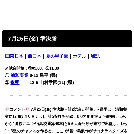
7月25日(金) 準決勝
東日本
｜
西日本
｜
夏の甲子園
｜
ホテル
｜
雑誌
※試合開始：①09:00、②11:30
①
浦和実業
0-1x
昌平 (県)
②
叡明
12-8
山村学園(11) (県)
コメント
7月25日(金) 準決勝＝計2試合が開催。
■昌平は、浦和実
業に1x-0(9回サヨナラ)
。計5安打を記録。0-0のまま迎えた9回裏、1死
から4番桜井ユウヤ(高校通算48本)と5番大倉巧翔が連打で出塁し、1死
1・3塁のチャンスを作ると、ここで6番中島航作がサヨナラスクイズを