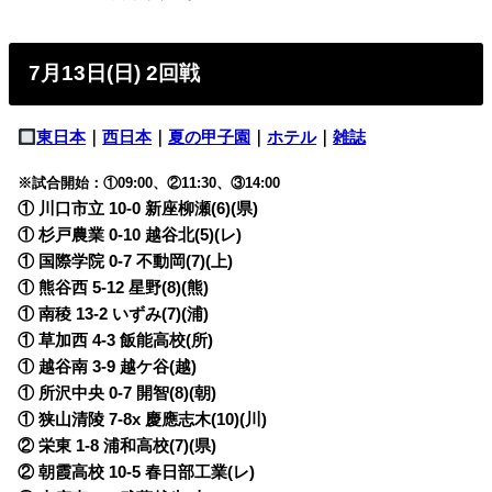
7月13日(日) 2回戦
東日本
｜
西日本
｜
夏の甲子園
｜
ホテル
｜
雑誌
※試合開始：①09:00、②11:30、③14:00
① 川口市立 10-0 新座柳瀬(6)(県)
① 杉戸農業 0-10 越谷北(5)(レ)
① 国際学院 0-7 不動岡(7)(上)
① 熊谷西 5-12 星野(8)(熊)
① 南稜 13-2 いずみ(7)(浦)
① 草加西 4-3 飯能高校(所)
① 越谷南 3-9 越ケ谷(越)
① 所沢中央 0-7 開智(8)(朝)
① 狭山清陵 7-8x 慶應志木(10)(川)
② 栄東 1-8 浦和高校(7)(県)
② 朝霞高校 10-5 春日部工業(レ)