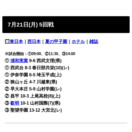
7月21日(月) 5回戦
東日本
｜
西日本
｜
夏の甲子園
｜
ホテル
｜
雑誌
※試合開始：①09:00、②11:30、③14:00
①
浦和実業
9-6
西武文理(県)
① 西武台 8-3
春日部共栄(10)(レ)
① 伊奈学園 6-5
埼玉平成(上)
② 狭山ヶ丘 4-7
川越東(県)
② 早大本庄 5-9
山村学園(レ)
② 昌平 10-3
上尾高校(8)(上)
③
叡明
10-1
山村国際(7)(県)
③ 聖望学園 13-12
大宮北(レ)