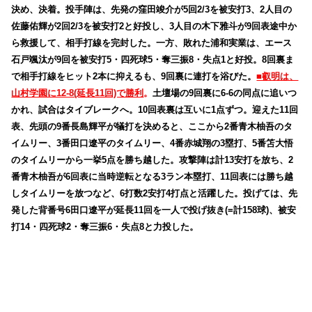
決め、決着。投手陣は、先発の窪田竣介が5回2/3を被安打3、2人目の
佐藤佑輝が2回2/3を被安打2と好投し、3人目の木下雅斗が9回表途中か
ら救援して、相手打線を完封した。一方、敗れた浦和実業は、エース
石戸颯汰が9回を被安打5・四死球5・奪三振8・失点1と好投。8回裏ま
で相手打線をヒット2本に抑えるも、9回裏に連打を浴びた。
■叡明は、
山村学園に12-8(延長11回)で勝利
。
土壇場の9回裏に6-6の同点に追いつ
かれ、試合はタイブレークへ。10回表裏は互いに1点ずつ。迎えた11回
表、先頭の9番長島輝平が犠打を決めると、ここから2番青木柚吾のタ
イムリー、3番田口遼平のタイムリー、4番赤城翔の3塁打、5番笘大悟
のタイムリーから一挙5点を勝ち越した。攻撃陣は計13安打を放ち、2
番青木柚吾が6回表に当時逆転となる3ラン本塁打、11回表には勝ち越
しタイムリーを放つなど、6打数2安打4打点と活躍した。投げては、先
発した背番号6田口遼平が延長11回を一人で投げ抜き(=計158球)、被安
打14・四死球2・奪三振6・失点8と力投した。