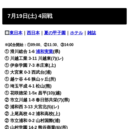
7月19日(土) 4回戦
東日本
｜
西日本
｜
夏の甲子園
｜
ホテル
｜
雑誌
※試合開始：①09:00、②11:30、③14:00
① 滑川総合 1-6
浦和実業
(県)
① 川越工業 3-11
川越東(7)(レ)
① 伊奈学園 7-3
本庄東(上)
① 大宮東 0-3 西武台
(浦)
① 越ケ谷 4-6 狭山ヶ丘
(所)
① 埼玉平成 4-1
松山(熊)
① 花咲徳栄 1-5x
昌平(10)(越)
② 市立川越 1-8 春日部共栄(7)
(県)
② 浦和西 3-13
大宮北(5)(レ)
② 上尾高校 4-2 浦和高校
(上)
② 市立浦和 0-2 山村国際
(浦)
② 山村学園 14-2 熊谷商業(6)
(所)