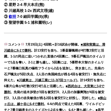
② 星野 2-4 早大本庄
(熊)
② 川越高校 1-2x
西武文理(越)
③
叡明
7-0
細田学園(8)(県)
③ 聖望学園 5-1
浦和麗明(レ)
コメント
7月19日(土) 4回戦＝計16試合が開催。
■浦和実業は、滑
川総合に6-1で勝利
。計13安打を放ち、1番斎藤颯樹が4打数3安打と活
躍。1-1の同点に追いつかれた直後の4回裏に、9番石戸颯汰のタイムリ
ーで1点を奪い、2-1と勝ち越し。5回裏には、5番野本大智のタイムリ
ーと7番橋口拓真の犠牲フライから2点を追加し、突き放した。先発の
石戸颯汰が5回1失点、2人目の角国純也が残る4回を被安打1・無失点に
抑えた。
■川越東は、川越工業に11-3(7回コールド)
。計14安打を放ち、
6番片山隼が4打数3安打4打点と活躍した。
■西武台は、大宮東に3-0で
勝利
。先発の追木渉登が3回を被安打0、2人目の加藤爽翔が4回を被安
打2、3人目の吉良敏信が残る2回を被安打2と好投し、完封した。
■狭山
ヶ丘は、越ケ谷に6-4で勝利
。4-4の同点で迎えた8回裏、ワイルドピッ
チと7番川鍋孝太のスクイズから2点を奪い、6-4と勝ち越した。
■昌平