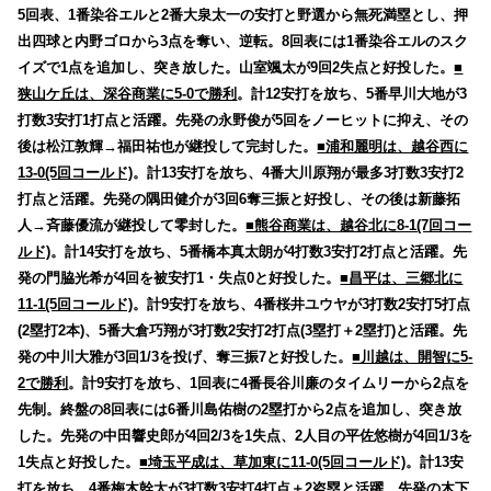
5回表、1番染谷エルと2番大泉太一の安打と野選から無死満塁とし、押
出四球と内野ゴロから3点を奪い、逆転。8回表には1番染谷エルのスク
イズで1点を追加し、突き放した。山室颯太が9回2失点と好投した。
■
狭山ケ丘は、深谷商業に5-0で勝利
。計12安打を放ち、5番早川大地が3
打数3安打1打点と活躍。先発の永野俊が5回をノーヒットに抑え、その
後は松江敦輝→福田祐也が継投して完封した。
■浦和麗明は、越谷西に
13-0(5回コールド)
。計13安打を放ち、4番大川原翔が最多3打数3安打2
打点と活躍。先発の隅田健介が3回6奪三振と好投し、その後は新藤拓
人→斉藤優流が継投して零封した。
■熊谷商業は、越谷北に8-1(7回コー
ルド)
。計14安打を放ち、5番橋本真太朗が4打数3安打2打点と活躍。先
発の門脇光希が4回を被安打1・失点0と好投した。
■昌平は、三郷北に
11-1(5回コールド)
。計9安打を放ち、4番桜井ユウヤが3打数2安打5打点
(2塁打2本)、5番大倉巧翔が3打数2安打2打点(3塁打＋2塁打)と活躍。先
発の中川大雅が3回1/3を投げ、奪三振7と好投した。
■川越は、開智に5-
2で勝利
。計9安打を放ち、1回表に4番長谷川廉のタイムリーから2点を
先制。終盤の8回表には6番川島佑樹の2塁打から2点を追加し、突き放
した。先発の中田響史郎が4回2/3を1失点、2人目の平佐悠樹が4回1/3を
1失点と好投した。
■埼玉平成は、草加東に11-0(5回コールド)
。計13安
打を放ち、4番梅木幹太が3打数3安打4打点＋2盗塁と活躍。先発の木下