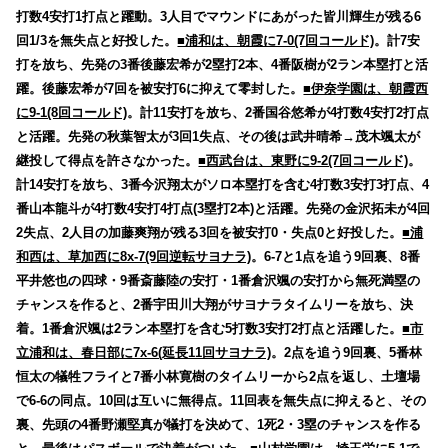
打数4安打1打点と躍動。3人目でマウンドにあがった皆川輝生が残る6
回1/3を無失点と好投した。
■浦和は、朝霞に7-0(7回コールド)
。計7安
打を放ち、先発の3番後藤宏希が2塁打2本、4番阪樹が2ラン本塁打と活
躍。後藤宏希が7回を被安打6に抑えて零封した。
■伊奈学園は、朝霞西
に9-1(8回コールド)
。計11安打を放ち、2番国谷悠希が4打数4安打2打点
と活躍。先発の秋葉智太が3回1失点、その後は武井晴希→茂木颯太が
継投して得点を許さなかった。
■西武台は、東野に9-2(7回コールド)
。
計14安打を放ち、3番今沢翔太がソロ本塁打を含む4打数3安打3打点、4
番山本龍斗が4打数4安打4打点(3塁打2本)と活躍。先発の金沢拓未が4回
2失点、2人目の加藤爽翔が残る3回を被安打0・失点0と好投した。
■浦
和西は、草加西に8x-7(9回逆転サヨナラ)
。6-7と1点を追う9回裏、8番
平井悠也の四球・9番斎藤陸の安打・1番倉沢颯の安打から無死満塁の
チャンスを作ると、2番宇田川大翔がサヨナラタイムリーを放ち、決
着。1番倉沢颯は2ラン本塁打を含む5打数3安打2打点と活躍した。
■市
立浦和は、春日部に7x-6(延長11回サヨナラ)
。2点を追う9回裏、5番林
恒太の犠牲フライと7番小林寛樹のタイムリーから2点を返し、土壇場
で6-6の同点。10回は互いに無得点。11回表を無失点に抑えると、その
裏、先頭の4番野瀬堅真が犠打を決めて、1死2・3塁のチャンスを作る