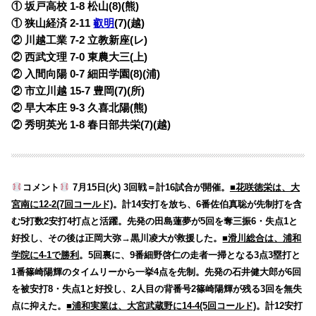
① 坂戸高校 1-8 松山(8)(熊)
① 狭山経済 2-11
叡明
(7)(越)
② 川越工業 7-2 立教新座(レ)
② 西武文理 7-0 東農大三(上)
② 入間向陽 0-7 細田学園(8)(浦)
② 市立川越 15-7 豊岡(7)(所)
② 早大本庄 9-3 久喜北陽(熊)
② 秀明英光 1-8 春日部共栄(7)(越)
コメント
7月15日(火) 3回戦＝計16試合が開催。
■花咲徳栄は、大
宮南に12-2(7回コールド)
。計14安打を放ち、6番佐伯真聡が先制打を含
む5打数2安打4打点と活躍。先発の田島蓮夢が5回を奪三振6・失点1と
好投し、その後は正岡大弥→黒川凌大が救援した。
■滑川総合は、浦和
学院に4-1で勝利
。5回裏に、9番細野啓仁の走者一掃となる3点3塁打と
1番篠崎陽輝のタイムリーから一挙4点を先制。先発の石井健大郎が6回
を被安打8・失点1と好投し、2人目の背番号2篠崎陽輝が残る3回を無失
点に抑えた。
■浦和実業は、大宮武蔵野に14-4(5回コールド)
。計12安打