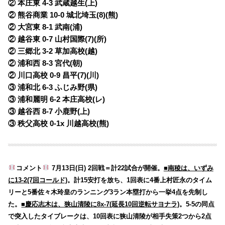
② 本庄東 4-3 武蔵越生(上)
② 熊谷商業 10-0 城北埼玉(8)(熊)
② 大宮東 8-1 武南(浦)
② 越谷東 0-7 山村国際(7)(所)
② 三郷北 3-2 草加高校(越)
② 浦和西 8-3 宮代(朝)
② 川口高校 0-9 昌平(7)(川)
③ 浦和北 6-3 ふじみ野(県)
③ 浦和麗明 6-2 本庄高校(レ)
③ 越谷西 8-7 小鹿野(上)
③ 秩父高校 0-1x 川越高校(熊)
コメント
7月13日(日) 2回戦＝計22試合が開催。
■南稜は、いずみ
に13-2(7回コールド)
。計15安打を放ち、1回表に4番上村匠永のタイム
リーと5番佐々木玲皇のランニング3ラン本塁打から一挙4点を先制し
た。
■慶応志木は、狭山清陵に8x-7(延長10回逆転サヨナラ)
。5-5の同点
で突入したタイブレークは、10回表に狭山清陵が相手失策2つから2点