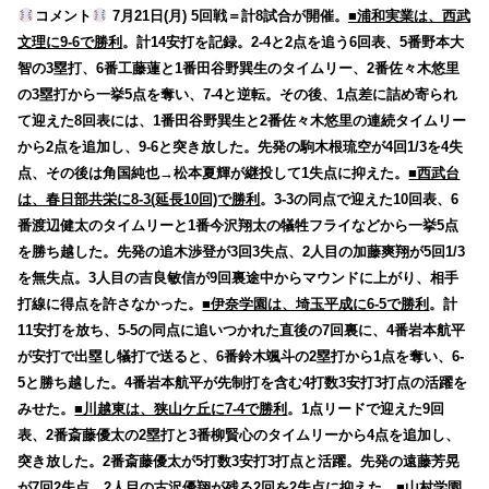
コメント
7月21日(月) 5回戦＝計8試合が開催。
■浦和実業は、西武
文理に9-6で勝利
。計14安打を記録。2-4と2点を追う6回表、5番野本大
智の3塁打、6番工藤蓮と1番田谷野巽生のタイムリー、2番佐々木悠里
の3塁打から一挙5点を奪い、7-4と逆転。その後、1点差に詰め寄られ
て迎えた8回表には、1番田谷野巽生と2番佐々木悠里の連続タイムリー
から2点を追加し、9-6と突き放した。先発の駒木根琉空が4回1/3を4失
点、その後は角国純也→松本夏輝が継投して1失点に抑えた。
■西武台
は、春日部共栄に8-3(延長10回)で勝利
。3-3の同点で迎えた10回表、6
番渡辺健太のタイムリーと1番今沢翔太の犠牲フライなどから一挙5点
を勝ち越した。先発の追木渉登が3回3失点、2人目の加藤爽翔が5回1/3
を無失点。3人目の吉良敏信が9回裏途中からマウンドに上がり、相手
打線に得点を許さなかった。
■伊奈学園は、埼玉平成に6-5で勝利
。計
11安打を放ち、5-5の同点に追いつかれた直後の7回裏に、4番岩本航平
が安打で出塁し犠打で送ると、6番鈴木颯斗の2塁打から1点を奪い、6-
5と勝ち越した。4番岩本航平が先制打を含む4打数3安打3打点の活躍を
みせた。
■川越東は、狭山ケ丘に7-4で勝利
。1点リードで迎えた9回
表、2番斎藤優太の2塁打と3番柳賢心のタイムリーから4点を追加し、
突き放した。2番斎藤優太が5打数3安打3打点と活躍。先発の遠藤芳晃
が7回2失点、2人目の古沢優翔が残る2回を2失点に抑えた。
■山村学園