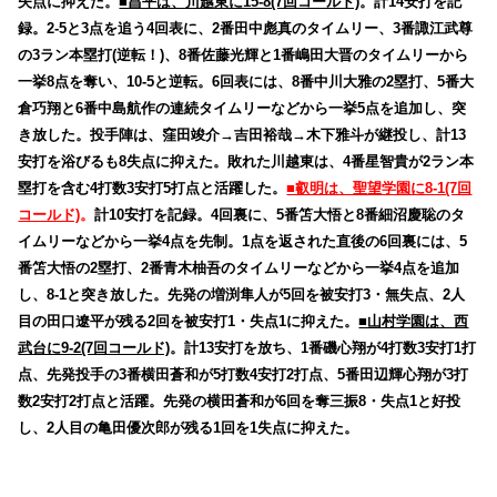
失点に抑えた。
■昌平は、川越東に15-8(7回コールド)
。計14安打を記
録。2-5と3点を追う4回表に、2番田中彪真のタイムリー、3番諏江武尊
の3ラン本塁打(逆転！)、8番佐藤光輝と1番嶋田大晋のタイムリーから
一挙8点を奪い、10-5と逆転。6回表には、8番中川大雅の2塁打、5番大
倉巧翔と6番中島航作の連続タイムリーなどから一挙5点を追加し、突
き放した。投手陣は、窪田竣介→吉田裕哉→木下雅斗が継投し、計13
安打を浴びるも8失点に抑えた。敗れた川越東は、4番星智貴が2ラン本
塁打を含む4打数3安打5打点と活躍した。
■叡明は、聖望学園に8-1(7回
コールド)
。
計10安打を記録。4回裏に、5番笘大悟と8番細沼慶聡のタ
イムリーなどから一挙4点を先制。1点を返された直後の6回裏には、5
番笘大悟の2塁打、2番青木柚吾のタイムリーなどから一挙4点を追加
し、8-1と突き放した。先発の増渕隼人が5回を被安打3・無失点、2人
目の田口遼平が残る2回を被安打1・失点1に抑えた。
■山村学園は、西
武台に9-2(7回コールド)
。計13安打を放ち、1番磯心翔が4打数3安打1打
点、先発投手の3番横田蒼和が5打数4安打2打点、5番田辺輝心翔が3打
数2安打2打点と活躍。先発の横田蒼和が6回を奪三振8・失点1と好投
し、2人目の亀田優次郎が残る1回を1失点に抑えた。