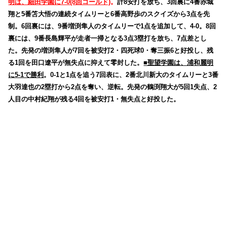
明は、細田学園に7-0(8回コールド)
。
計8安打を放ち、3回裏に4番赤城
翔と5番笘大悟の連続タイムリーと6番高野歩のスクイズから3点を先
制。6回裏には、9番増渕隼人のタイムリーで1点を追加して、4-0。8回
裏には、9番長島輝平が走者一掃となる3点3塁打を放ち、7点差とし
た。先発の増渕隼人が7回を被安打2・四死球0・奪三振6と好投し、残
る1回を田口遼平が無失点に抑えて零封した。
■聖望学園は、浦和麗明
に5-1で勝利
。0-1と1点を追う7回表に、2番北川新大のタイムリーと3番
大羽達也の2塁打から2点を奪い、逆転。先発の鶴渕翔大が5回1失点、2
人目の中村紀翔が残る4回を被安打1・無失点と好投した。