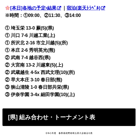
[本日]各地の予定•結果
｜
宿泊(楽天ﾄﾗﾍﾞﾙ)
※時間：①09:00、②11:30、③14:00
① 埼玉栄 13-0 蕨(5)(県)
① 川口 7-6 川越工業(上)
① 所沢北 2-16 市立川越(5)(所)
① 本庄 2-6 秀明英光(熊)
② 武南 7-4 越谷西(県)
② 大宮南 13-2 川越東(5)(上)
② 武蔵越生 4-5x 西武文理(10)(所)
② 早大本庄 3-10 春日部(熊)
③ 狭山清陵 1-0 春日部共栄(県)
③ 伊奈学園 3-4x 細田学園(10)(上)
[県] 組み合わせ・トーナメント表