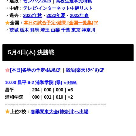
・選抜：
センバツ2023
｜
高校生進学先特集
・中継：
テレビ•インターネット中継リスト
・過去：
2022年秋
・
2022年夏
・
2022年春
全国：
本日の試合予定•結果 [全国一覧集]
・
茨城
栃木
群馬
埼玉
山梨
千葉
東京
神奈川
5月4日(木) 決勝戦
[本日]各地の予定•結果
｜
宿泊(楽天ﾄﾗﾍﾞﾙ)
10:00 昌平 6-2 浦和学院 (県)
※決勝戦
昌平 ｜204｜000｜000｜=6
浦和学院 ｜000｜001｜010｜=2
=====================================
上位2校：
春季関東大会(神奈川)へ出場