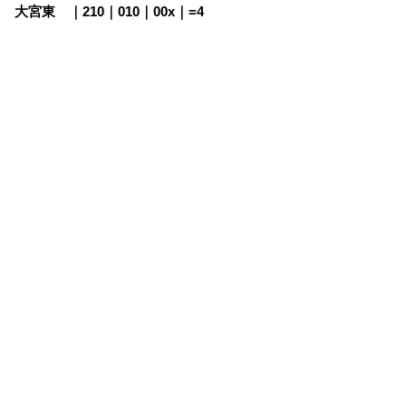
大宮東 ｜210｜010｜00x｜=4