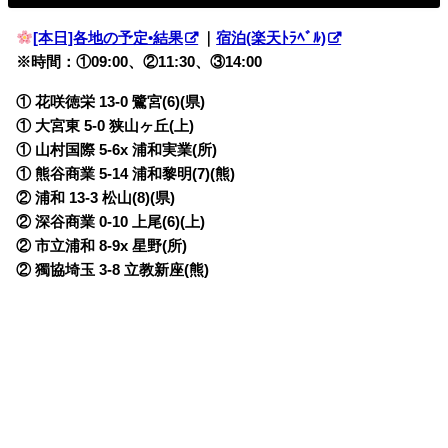
[本日]各地の予定•結果
｜
宿泊(楽天ﾄﾗﾍﾞﾙ)
※時間：①09:00、②11:30、③14:00
① 花咲徳栄 13-0 鷺宮(6)(県)
① 大宮東 5-0 狭山ヶ丘(上)
① 山村国際 5-6x 浦和実業(所)
① 熊谷商業 5-14 浦和黎明(7)(熊)
② 浦和 13-3 松山(8)(県)
② 深谷商業 0-10 上尾(6)(上)
② 市立浦和 8-9x 星野(所)
② 獨協埼玉 3-8 立教新座(熊)