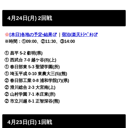
4月24日(月) 2回戦
[本日]各地の予定•結果
｜
宿泊(楽天ﾄﾗﾍﾞﾙ)
※時間：①09:00、②11:30、③14:00
① 昌平 5-2 叡明(県)
① 西武台 7-0 越ケ谷(8)(上)
① 春日部東 5-3 聖望学園(所)
① 埼玉平成 0-10 東農大三(5)(熊)
② 春日部工業 0-8 浦和学院(7)(県)
② 滑川総合 2-3 大宮南(上)
② 山村学園 7-1 本庄東(所)
② 市立川越 8-1 正智深谷(熊)
4月23日(日) 1回戦