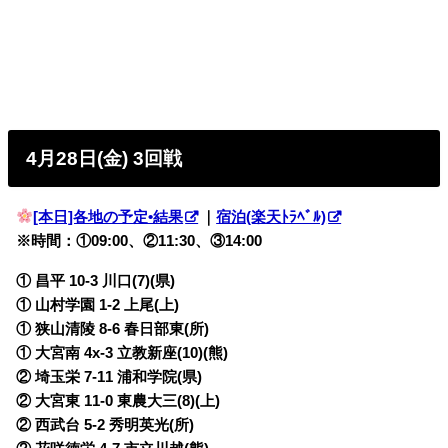
4月28日(金) 3回戦
[本日]各地の予定•結果
｜
宿泊(楽天ﾄﾗﾍﾞﾙ)
※時間：①09:00、②11:30、③14:00
① 昌平 10-3 川口(7)(県)
① 山村学園 1-2 上尾(上)
① 狭山清陵 8-6 春日部東(所)
① 大宮南 4x-3 立教新座(10)(熊)
② 埼玉栄 7-11 浦和学院(県)
② 大宮東 11-0 東農大三(8)(上)
② 西武台 5-2 秀明英光(所)