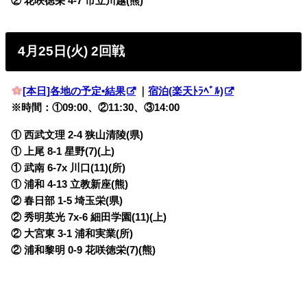
② 花咲徳栄 4-7 市立川越(熊)
4月25日(火) 2回戦
[本日]各地の予定•結果
｜
宿泊(楽天ﾄﾗﾍﾞﾙ)
※時間：①09:00、②11:30、③14:00
① 西武文理 2-4 狭山清陵(県)
① 上尾 8-1 星野(7)(上)
① 武南 6-7x 川口(11)(所)
① 浦和 4-13 立教新座(熊)
② 春日部 1-5 埼玉栄(県)
② 秀明英光 7x-6 細田学園(11)(上)
② 大宮東 3-1 浦和実業(所)
② 浦和黎明 0-9 花咲徳栄(7)(熊)