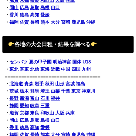
・
滋賀
京都
奈良
和歌山
大阪
兵庫
・
岡山
広島
鳥取
島根
山口
・
香川
徳島
高知
愛媛
・
福岡
佐賀
長崎
熊本
大分
宮崎
鹿児島
沖縄
各地の大会日程・結果を調べる
・
センバツ
夏の甲子園
明治神宮
国体
U18
・
東北
関東
北信
東海
近畿
中国
四国
九州
===================================
・
北海道
青森
岩手
秋田
山形
宮城
福島
・
茨城
栃木
群馬
埼玉
山梨
千葉
東京
神奈川
・
長野
新潟
富山
石川
福井
・
静岡
愛知
岐阜
三重
・
滋賀
京都
奈良
和歌山
大阪
兵庫
・
岡山
広島
鳥取
島根
山口
・
香川
徳島
高知
愛媛
・
福岡
佐賀
長崎
熊本
大分
宮崎
鹿児島
沖縄