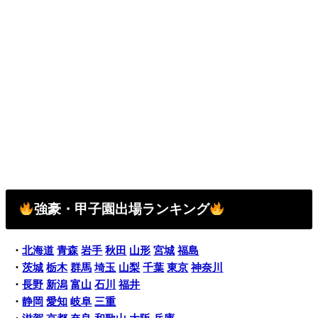
強豪・甲子園出場ランキング
・
北海道
青森
岩手
秋田
山形
宮城
福島
・
茨城
栃木
群馬
埼玉
山梨
千葉
東京
神奈川
・
長野
新潟
富山
石川
福井
・
静岡
愛知
岐阜
三重