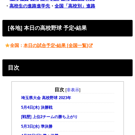
・
高校生の進路進学先
・
全国「高校別」進路
[各地] 本日の高校野球 予定•結果
全国：
本日の試合予定•結果 [全国一覧]
目次
目次
[
非表示
]
埼玉県大会 高校野球 2023年
5月4日(木) 決勝戦
[戦歴] 上位2チームの勝ち上がり
5月3日(水) 準決勝