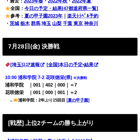
・過去：
2023年春
・
2022年秋
・
2022年夏
全国：
今日の予定・結果[47都道府県一覧]
参考：
夏の甲子園2023年
｜
楽天ﾄﾗﾍﾞﾙ予約
・
茨城
栃木
群馬
埼玉
山梨
千葉
東京
神奈川
7月28日(金) 決勝戦
[埼玉]ｽｺｱ速報
[全国]本日の予定•結果
10:00 浦和学院 7-2 花咲徳栄(県)
※決勝戦
浦和学院 ｜001｜402｜000｜＝7
花咲徳栄 ｜001｜000｜001｜＝2
→
浦和学院：2年ぶり15回目
[夏の甲子園]
[戦歴] 上位2チームの勝ち上がり