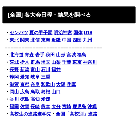
[全国] 各大会日程・結果を調べる
・
センバツ
夏の甲子園
明治神宮
国体
U18
・
東北
関東
北信
東海
近畿
中国
四国
九州
===================================
・
北海道
青森
岩手
秋田
山形
宮城
福島
・
茨城
栃木
群馬
埼玉
山梨
千葉
東京
神奈川
・
長野
新潟
富山
石川
福井
・
静岡
愛知
岐阜
三重
・
滋賀
京都
奈良
和歌山
大阪
兵庫
・
岡山
広島
鳥取
島根
山口
・
香川
徳島
高知
愛媛
・
福岡
佐賀
長崎
熊本
大分
宮崎
鹿児島
沖縄
・
高校生の進路進学先
・
全国「高校別」進路