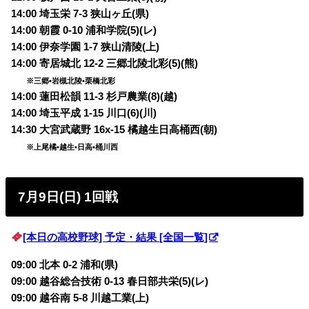
14:00 埼玉栄 7-3 狭山ヶ丘(県)
14:00 朝霞 0-10 浦和学院(5)(レ)
14:00 伊奈学園 1-7 狭山清陵(上)
14:00 寄居城北 12-2 三郷北陵北彩(5)(熊)
※三郷•岩槻北陵•栗橋北彩
14:00 蓮田松韻 11-3 杉戸農業(8)(越)
14:00 埼玉平成 1-15 川口(6)(川)
14:30 大宮武蔵野 16x-15 橘越生日高桶西(朝)
※上尾橘•越生•日高•桶川西
7月9日(日) 1回戦
[本日の高校野球] 予定・結果 [全国一覧]
09:00 北本 0-2 浦和(県)
09:00 越谷総合技術 0-13 春日部共栄(5)(レ)
09:00 越谷南 5-8 川越工業(上)