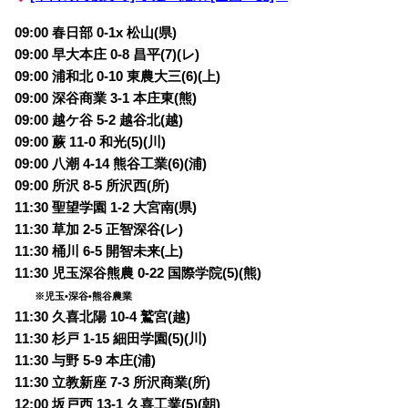
09:00 春日部 0-1x 松山(県)
09:00 早大本庄 0-8 昌平(7)(レ)
09:00 浦和北 0-10 東農大三(6)(上)
09:00 深谷商業 3-1 本庄東(熊)
09:00 越ケ谷 5-2 越谷北(越)
09:00 蕨 11-0 和光(5)(川)
09:00 八潮 4-14 熊谷工業(6)(浦)
09:00 所沢 8-5 所沢西(所)
11:30 聖望学園 1-2 大宮南(県)
11:30 草加 2-5 正智深谷(レ)
11:30 桶川 6-5 開智未来(上)
11:30 児玉深谷熊農 0-22 国際学院(5)(熊)
※児玉•深谷•熊谷農業
11:30 久喜北陽 10-4 鷲宮(越)
11:30 杉戸 1-15 細田学園(5)(川)
11:30 与野 5-9 本庄(浦)
11:30 立教新座 7-3 所沢商業(所)
12:00 坂戸西 13-1 久喜工業(5)(朝)