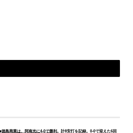
■徳島商業は、阿南光に4-0で勝利
。計8安打を記録。0-0で迎えた6回