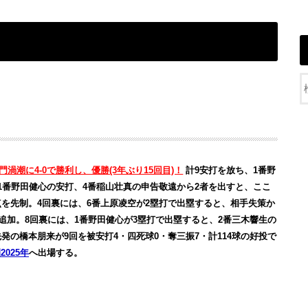
門渦潮に4-0で勝利し、優勝(3年ぶり15回目)！
計9安打を放ち、1番野
1番野田健心の安打、4番稲山壮真の申告敬遠から2者を出すと、ここ
点を先制。4回裏には、6番上原凌空が2塁打で出塁すると、相手失策か
を追加。8回裏には、1番野田健心が3塁打で出塁すると、2番三木響生の
発の橋本朋来が9回を被安打4・四死球0・奪三振7・計114球の好投で
025年
へ出場する。