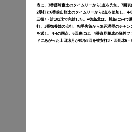
表に、3番藤崎慶太のタイムリーから1点を先制。7回表
2塁打と6番前山桜太のタイムリーから2点を追加し、4
三振7・計101球で完封した。
■徳島北は、川島に5-4で
打、3番撫養煌の安打、相手失策から無死満塁のチャン
を返し、4-4の同点。6回裏には、4番逸見勝成の犠牲フ
ドにあがった上田涼月が残る8回を被安打3・四死球6・