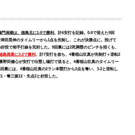
鳴門渦潮は、徳島北に1-0で勝利
。計6安打を記録。0-0で迎えた9回
番津田晃伸のタイムリーから1点を先制し、これが決勝点に。投げて
の好投で相手打線を完封した。9回裏には2死満塁のピンチを招くも、
徳島商業に3-2で勝利
。
計7安打を放ち、4番稲山壮真が先制打＋逆転2
1番野田健心が安打で出塁し犠打で送ると、4番稲山壮真のタイムリー
6回裏には、4番稲山壮真の2ラン本塁打から2点を奪い、3-2と逆転し
1・奪三振12・失点2と好投した。