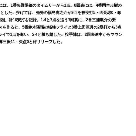
には、1番矢野陽都のタイムリーから1点。8回表には、4番岡本歩樹の
-0とした。投げては、先発の福島虎之介が9回を被安打5・四死球0・奪
勝利
。計16安打を記録。1-4と3点を追う3回裏に、2番三浦颯介の安
スを作ると、5番鈴木瑛瑠の犠牲フライと8番上田涼月の2塁打から3点
ライで1点を奪い、5-4と勝ち越した。投手陣は、2回表途中からマウン
奪三振11・失点0と好リリーフした。