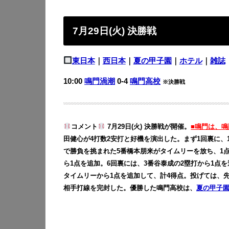
7月29日(火) 決勝戦
東日本
｜
西日本
｜
夏の甲子園
｜
ホテル
｜
雑誌
10:00
鳴門渦潮
0-4
鳴門高校
※決勝戦
コメント
7月29日(火) 決勝戦が開催。
■鳴門は、鳴
田健心が4打数2安打と好機を演出した。まず1回裏に、
で勝負を挑まれた5番橋本朋来がタイムリーを放ち、1
ら1点を追加。6回裏には、3番谷泰成の2塁打から1点
タイムリーから1点を追加して、計4得点。投げては、先
相手打線を完封した。優勝した鳴門高校は、
夏の甲子園2