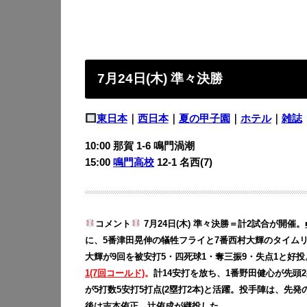
7月24日(木) 準々決勝
東日本
｜
西日本
｜
夏の甲子園
｜
ホテル
｜
雑誌
10:00 那賀 1-6 鳴門渦潮
15:00
鳴門高校
12-1
名西(7)
コメント
7月24日(木) 準々決勝＝計2試合が開催。
に、5番津田晃伸の犠牲フライと7番西村大輝のタイム
大輝が9回を被安打5・四死球1・奪三振9・失点1と好
1(7回コールド)
。
計14安打を放ち、1番野田健心が先頭2
が5打数5安打5打点(2塁打2本)と活躍。投手陣は、先
後は吉本侑正→辻侑成が継投した。