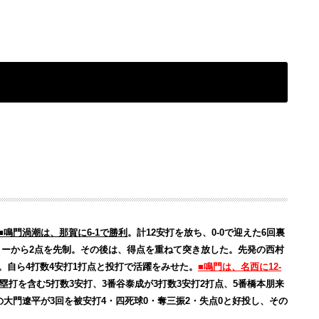
■鳴門渦潮は、那賀に6-1で勝利
。計12安打を放ち、0-0で迎えた6回裏
リーから2点を先制。その後は、得点を重ねて突き放した。先発の西村
投。自ら4打数4安打1打点と投打で活躍をみせた。
■鳴門は、名西に12-
塁打を含む5打数3安打、3番谷泰成が3打数3安打2打点、5番橋本朋来
発の大門遼平が3回を被安打4・四死球0・奪三振2・失点0と好投し、その