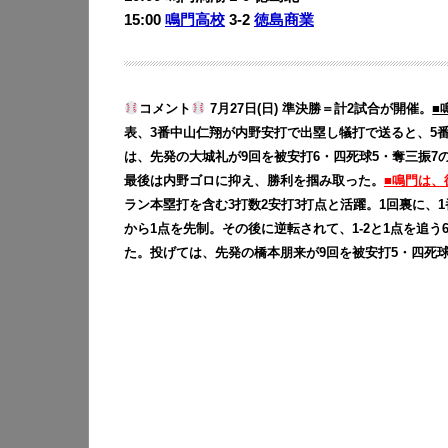
15:00
鳴門高校
3-2
徳島商業
コメント
7月27日(日) 準決勝＝計2試合が開催。
■
表、3番中山仁翔が内野安打で出塁し犠打で送ると、5
は、先発の大城礼が9回を被安打6・四死球5・奪三振7
最後は内野ゴロに抑え、勝利を掴み取った。
■鳴門は、
ラン本塁打を含む3打数2安打3打点と活躍。1回裏に、
から1点を先制。その後に逆転されて、1-2と1点を追う
た。投げては、先発の橋本朋来が9回を被安打5・四死球