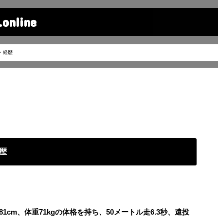
line
・経歴
歴
1cm、体重71kgの体格を持ち、50メートル走6.3秒、遠投