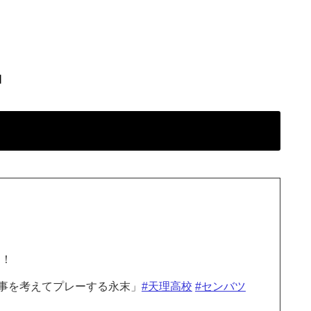
】
る！
事を考えてプレーする永末」
#天理高校
#センバツ