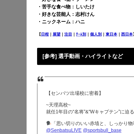
・苦手な食べ物：しいたけ
・好きな芸能人：志村けん
・ニックネーム：ハニ
【
日程
｜
展望
｜
注目
｜
ﾁｰﾑ別
｜
個人別
｜
東日本
｜
西日本
[参考] 選手動画・ハイライトなど
【センバツ出場校に密着】
~天理高校~
就任1年目の“名将”&“Wキャプテン”に迫
「思い切りのいい赤埴と、しっかり物
@SenbatsuLIVE
@sportsbull_base