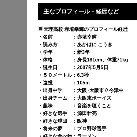
主なプロフィール・経歴など
天理高校 赤埴幸輝のプロフィール経歴
・名前 ：赤埴幸輝
・読み方 ：あかはに こうき
・学年 ：新3年
・体格 ：身長181cm、体重71kg
・誕生日 ：2007年5月5日
・５０メートル：6.3秒
・遠投 ：105m
・出身中学 ：大阪･大阪市立今津中
・出身チーム ：大阪東ボーイズ
・趣味 ：音楽を聴くこと
・好きな選手 ：源田壮亮
・好きな球団 ：阪神
・将来の夢 ：プロ野球選手
・好きな食べ物：ラーメン