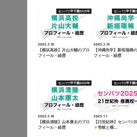
センバツ甲子園2025年
センバツ甲子園2
2025.3.18
2025.3.19
【横浜高校】片山大輔のプロ
【沖縄尚学】新垣瑞稀
フィール・経歴
フィール・経歴
センバツ甲子園2025年
センバツ甲子園2
2025.3.18
2025.1.1
【横浜清陵】山本康太のプロ
【21世紀枠】センバツ20
フィール・経歴
壱岐と横…