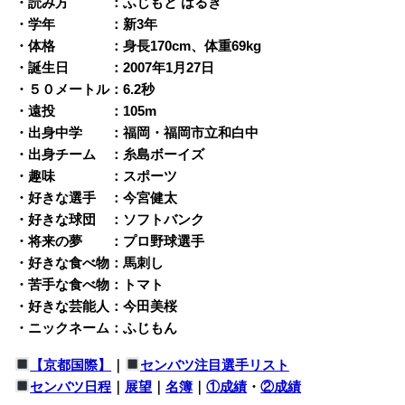
・読み方 ：ふじもと はるき
・学年 ：新3年
・体格 ：身長170cm、体重69kg
・誕生日 ：2007年1月27日
・５０メートル：6.2秒
・遠投 ：105m
・出身中学 ：福岡・福岡市立和白中
・出身チーム ：糸島ボーイズ
・趣味 ：スポーツ
・好きな選手 ：今宮健太
・好きな球団 ：ソフトバンク
・将来の夢 ：プロ野球選手
・好きな食べ物：馬刺し
・苦手な食べ物：トマト
・好きな芸能人：今田美桜
・ニックネーム：ふじもん
【京都国際】
｜
センバツ注目選手リスト
センバツ日程
｜
展望
｜
名簿
｜
①成績
・
②成績