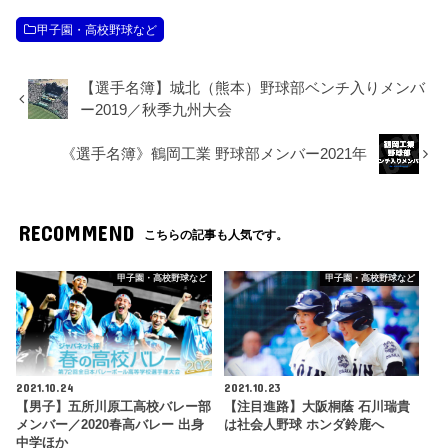
甲子園・高校野球など
【選手名簿】城北（熊本）野球部ベンチ入りメンバ
ー2019／秋季九州大会
《選手名簿》鶴岡工業 野球部メンバー2021年
RECOMMEND
こちらの記事も人気です。
甲子園・高校野球など
甲子園・高校野球など
2021.10.24
2021.10.23
【男子】五所川原工高校バレー部
【注目進路】大阪桐蔭 石川瑞貴
メンバー／2020春高バレー 出身
は社会人野球 ホンダ鈴鹿へ
中学ほか