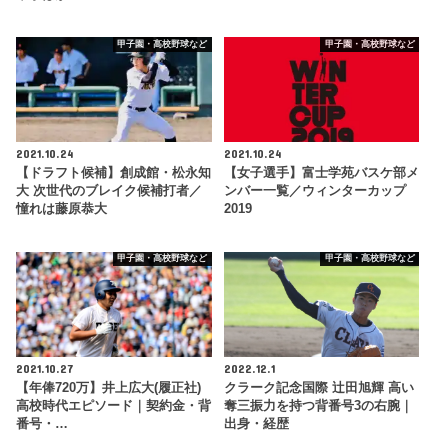
甲子園・高校野球など
甲子園・高校野球など
2021.10.24
2021.10.24
【ドラフト候補】創成館・松永知
【女子選手】富士学苑バスケ部メ
大 次世代のブレイク候補打者／
ンバー一覧／ウィンターカップ
憧れは藤原恭大
2019
甲子園・高校野球など
甲子園・高校野球など
2021.10.27
2022.12.1
【年俸720万】井上広大(履正社)
クラーク記念国際 辻田旭輝 高い
高校時代エピソード｜契約金・背
奪三振力を持つ背番号3の右腕｜
番号・…
出身・経歴