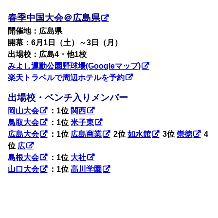
春季中国大会＠広島県
開催地：広島県
開幕：6月1日（土）～3日（月）
出場校：広島4・他1校
みよし運動公園野球場(Googleマップ)
楽天トラベルで周辺ホテルを予約
出場校・ベンチ入りメンバー
岡山大会
：1位
関西
鳥取大会
：1位
米子東
広島大会
：1位
広島商業
2位
如水館
3位
崇徳
4
位
広
島根大会
：1位
大社
山口大会
：1位
高川学園