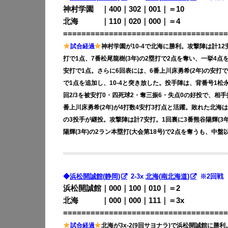
神村学園 ｜400｜302｜001｜＝10
北海 ｜110｜020｜000｜＝4
====================================
試合経過
神村学園が10-4で北海に勝利。攻撃陣は計12
打で1点、7番松尾龍樹(3年)の2塁打で2点を奪い、一挙4点を
安打で1点。さらに6回表には、6番上川床勇希(2年)の安打
で1点を追加し、10-4と突き放した。投手陣は、背番号1松永優
回2/3を被安打0・四死球2・奪三振6・失点0の好投で、相手
番上川床勇希(2年)が4打数4安打3打点と活躍。敗れた北海は、
の3投手が継投。攻撃陣は計7安打。1回裏に3番熊谷陽輝(3年
陽輝(3年)の2ラン本塁打(大会第18号)で2点を奪うも、中
◆
浜松開誠館(静岡)
2-3x
北海(南北海道)
※2回戦
浜松開誠館｜000｜100｜010｜＝2
北海 ｜000｜000｜111｜＝3x
====================================
試合経過
北海が3x-2(9回サヨナラ)で浜松開誠館に