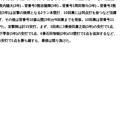
内陽大(3年)→背番号3熊谷陽輝(3年)→背番号1岡田彗斗(3年)→背番号3熊
堂(3年)は反撃の狼煙となる2ラン本塁打、10回裏には同点打を放つなど活躍
、その後は背番号10森山塁(3年)が9回裏までを登板。10回裏は背番号11
びた。攻撃陣は計15安打。まず、
3回表に3番柴田廉之助(3年)の安打で1点、
下季音(3年)の安打で1点、6番石田智能(2年)の3塁打で2点を追加するなど、
)の安打で1点を勝ち越すも、最後は競り負けた。