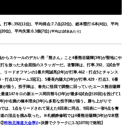
1。打率:.392(11位)、平均得点:7.7点(22位)、総本塁打:6本(4位)、平均
(20位)、平均失策:0.3個(7位)
[平均は1試合あたり]
地からスケールのデカい男「熊さん」こと
4番熊谷陽輝(3年)が聖地にや
塁打を放った大会屈指のスラッガーだ。
攻撃陣は、打率.392、1試合平
、リードオフマンの1番片岡誠亮(2年)が打率.462・打点5とチャンス
・打点13(チーム3冠王)、5番長内陽大(3年)が打率.429・打点3、6番
打者が揃う。
投手陣は、春先に怪我で調整に回っていたエース熊谷陽輝
速147キロの新エース岡田彗斗(3年)が最多6試合(計20回)を投げて1
年)や右腕の橋本理央(3年)ら多彩な投手陣が揃う。
勝ち上がりで
3)では、1点をリードされて迎えた8回表に同点、9回表に一挙4点を奪
の頂点を掴み取った。※札幌静修戦では4番熊谷陽輝(3年)が2本塁
、②
昨秋北海道大会準V
=決勝でクラークに1-3(10TB)で敗戦】