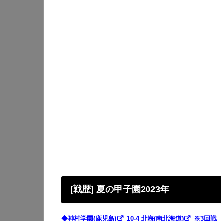
[戦歴] 夏の甲子園2023年
◆
神村学園(鹿児島)
10-4
北海(南北海道)
※3回戦