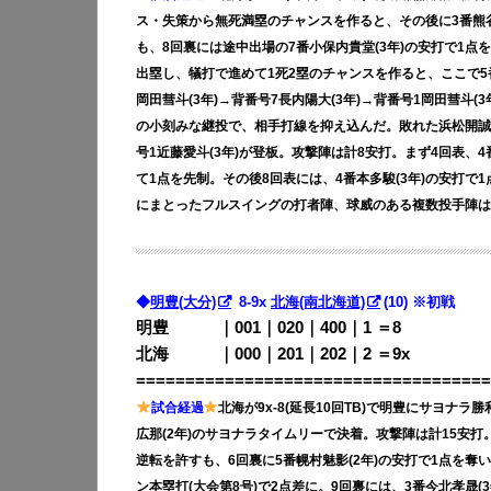
ス・失策から無死満塁のチャンスを作ると、その後に3番熊谷陽
も、8回裏には途中出場の7番小保内貴堂(3年)の安打で1点
出塁し、犠打で進めて1死2塁のチャンスを作ると、ここで5
岡田彗斗(3年)→背番号7長内陽大(3年)→背番号1岡田彗斗(3
の小刻みな継投で、相手打線を抑え込んだ。敗れた浜松開誠館は
号1近藤愛斗(3年)が登板。攻撃陣は計8安打。まず4回表、4
て1点を先制。その後8回表には、4番本多駿(3年)の安打
にまとったフルスイングの打者陣、球威のある複数投手陣は
◆
明豊(大分)
8-9x
北海(南北海道)
(10) ※初戦
明豊 ｜001｜020｜400｜1 ＝8
北海 ｜000｜201｜202｜2 ＝9x
====================================
試合経過
北海が9x-8(延長10回TB)で明豊にサヨナ
広那(2年)のサヨナラタイムリーで決着。攻撃陣は計15安打
逆転を許すも、6回裏に5番幌村魅影(2年)の安打で1点を奪い
ン本塁打(大会第8号)で2点差に。9回裏には、3番今北孝晟(