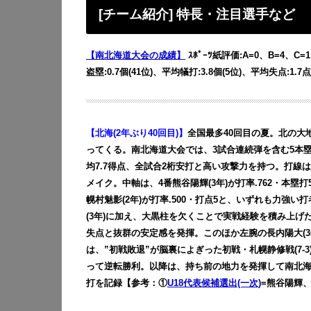
[チーム紹介] 特長・注目選手など
【南北海道大会の成績】
ｽﾎﾟｰﾂ紙評価:A=0、B=4、C=
盗塁:0.7個(41位)、平均犠打:3.8個(5位)、平均失点:1.7点
【北海(2年ぶり40回目)】
全国最多40回目の夏。
北の大
ってくる。南北海道大会では、
3試合連続弾を含む5本
均7.7得点、全試合2桁安打と高い攻撃力を持つ。
打線は
メイク。中軸は、4番熊谷陽輝(3年)が打率.762・本塁打5
幌村魅影(2年)が打率.500・打点5と、いずれも力強い
(3年)に加え、大黒柱を欠くことで実戦経験を積み上げた最
失点と抜群の安定感を発揮。このほか左腕の長内陽大(3
は、
”初戦敗退”が脳裏によぎった初戦・札幌静修戦(7-
って逆転勝利。以降は、持ち前の地力を発揮して南北海道
打を記録【参考：①
U18代表候補選出(一次)
=熊谷陽輝