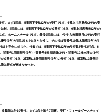
=
安打。まず1回表、5番岩下吏玖(2年)の安打で1点、6番上川床勇希(2年)の安
先制。4回表には、5番岩下吏玖(2年)の2塁打で2点、6番上川床勇希(2年)の
で1点、ホームスチールで1点。最後9回表には、代打•入来田華月(1年)の安打
斗(3年)が4回1/3を4失点と力投し、その後は背番号10黒木陽琉(3年)が4
打線を完全に封じた。打者では、5番岩下吏玖(2年)が3打数2安打3打点、6
背番号1岡田彗斗(3年)・背番号3熊谷陽輝(3年)・背番号10橋本理央(3年)
)の2塁打で1点、2回裏に8番岡田彗斗(3年)の安打で1点、5回裏に3番熊谷
盤以降は得点が奪えなかった。
=
勝利。攻撃陣は計10安打。まず1点を追う7回裏、安打・フィールダースチョイ