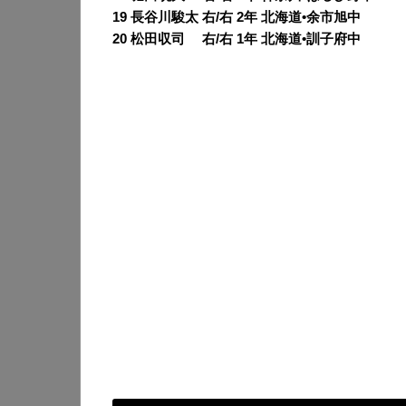
19 長谷川駿太 右/右 2年 北海道•余市旭中
20 松田収司 右/右 1年 北海道•訓子府中