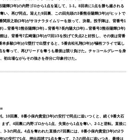
輝(3年)の内野ゴロから1点を返して、1-1。8回表に1点を勝ち越される
を奪い、再び同点。迎えた9回裏、この回先頭の3番熊谷陽輝(3年)がヒットで
番関辰之助(3年)がサヨナラタイムリーを放って、決着。投手陣は、背番号1
年)→背番号3熊谷陽輝(3年)→背番号7長内陽大(3年)→背番号3熊谷陽輝(3年)
、背番号7広崎蓮(3年)が7回1/3を投げて失点2と好投し、その後は背番
番本多駿(3年)が2塁打で出塁すると、5番吉松礼翔(3年)が犠牲フライで返し
で1点を奪って、再びリードを奪うも最後は競り負けた。チャコールグレーを身
、初出場ながらその強さを存分に印象付けた。
=
ラ勝利。10回裏、8番小保内貴堂(3年)の安打で同点に追いつくと、続く9番大石
。まず、4回裏に内野ゴロから1点、失策から1点を奪い、2-1と逆転。直後に
、3-3の同点。4点を奪われた直後の7回裏には、8番小保内貴堂(3年)の2ラ
3年)の安打で1点、押出四球で1点を奪って、7-7の同点に追いつき、最後は