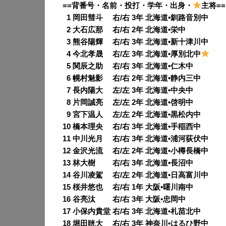
==背番号・名前・投打・学年・出身・
主将==
0
1 岡田彗斗 右/右 3年 北海道•釧路音別中
0
2 大石広那 右/右 2年 北海道•栄中
0
3 熊谷陽輝 右/右 3年 北海道•新十津川中
0
4 今北孝晟 右/左 3年 北海道•厚別北中
0
5 関辰之助 右/右 3年 北海道•仁木中
0
6 幌村魅影 右/右 2年 北海道•静内三中
0
7 長内陽大 左/左 3年 北海道•中央中
0
8 片岡誠亮 左/左 2年 北海道•啓明中
0
9 宮下温人 左/左 2年 北海道•黒松内中
10 橋本理央 右/右 3年 北海道•手稲西中
11 中川光月 右/右 3年 北海道•浦河荻伏中
12 金沢光流 右/左 2年 北海道•小樽長橋中
13 林大樹 右/右 3年 北海道•長沼中
14 谷川凌駕 右/左 2年 北海道•日高富川中
15 桜井悠也 右/右 1年 大阪•曙川南中
16 谷亮汰 右/右 3年 大阪•忠岡中
17 小保内貴堂 右/右 3年 北海道•札苗北中
18 堀田晄大 右/右 3年 神奈川•はるひ野中