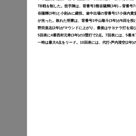
TB戦を制した。投手陣は、背番号3熊谷陽輝(3年)→背番号7長
谷陽輝(3年)と小刻みに継投。途中出場の背番号17小保内貴
が光った。敗れた明豊は、背番号1中山敬斗(3年)が6回を投げ
野田皇志(2年)がマウンドに上がり、最後はサヨナラ打を浴
5回表に4番西村元希(3年)の3塁打で2点。7回表には、5番木
一時は最大4点をリード。10回表には、代打•芦内澄空(2年