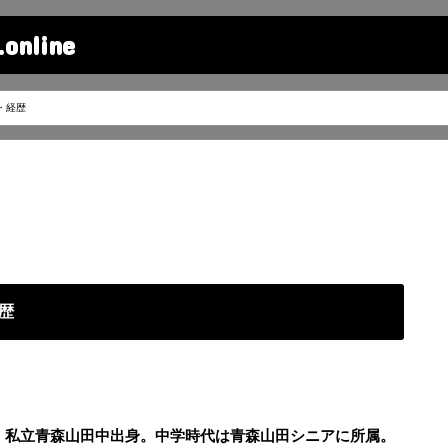
line
・経歴
歴
森・私立青森山田中出身。中学時代は青森山田シニアに所属。