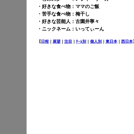
・好きな食べ物：ママのご飯
・苦手な食べ物：梅干し
・好きな芸能人：古園井寧々
・ニックネーム：いってぃーん
【
日程
｜
展望
｜
注目
｜
ﾁｰﾑ別
｜
個人別
｜
東日本
｜
西日本