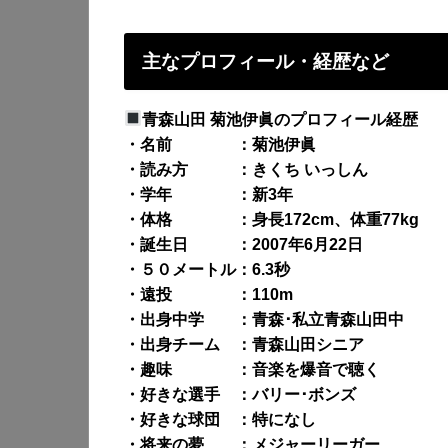
主なプロフィール・経歴など
青森山田 菊池伊眞のプロフィール経歴
・名前 ：菊池伊眞
・読み方 ：きくち いっしん
・学年 ：新3年
・体格 ：身長172cm、体重77kg
・誕生日 ：2007年6月22日
・５０メートル：6.3秒
・遠投 ：110m
・出身中学 ：青森･私立青森山田中
・出身チーム ：青森山田シニア
・趣味 ：音楽を爆音で聴く
・好きな選手 ：バリー･ボンズ
・好きな球団 ：特になし
・将来の夢 ：メジャーリーガー