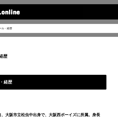
line
ール・経歴
経歴
・経歴
)は、大阪市立松虫中出身で、大阪西ボーイズに所属。身長