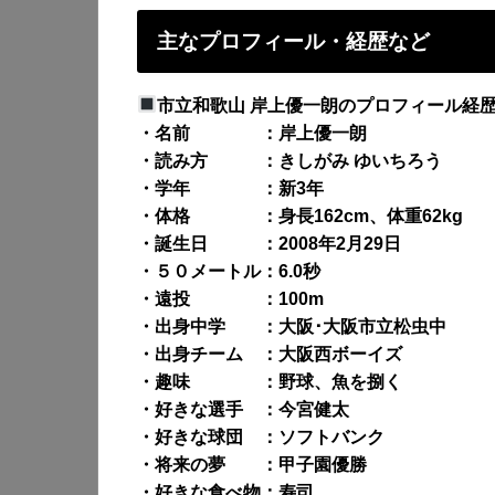
主なプロフィール・経歴など
市立和歌山 岸上優一朗のプロフィール経
・名前 ：岸上優一朗
・読み方 ：きしがみ ゆいちろう
・学年 ：新3年
・体格 ：身長162cm、体重62kg
・誕生日 ：2008年2月29日
・５０メートル：6.0秒
・遠投 ：100m
・出身中学 ：大阪･大阪市立松虫中
・出身チーム ：大阪西ボーイズ
・趣味 ：野球、魚を捌く
・好きな選手 ：今宮健太
・好きな球団 ：ソフトバンク
・将来の夢 ：甲子園優勝
・好きな食べ物：寿司