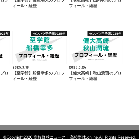
プロフ
【至学館】長屋瑛大のプロフ
【壱岐高校】山内徠惟のプロ
ィール・経歴
フィール・経歴
025年
センバツ甲子園2025年
センバツ甲子園2025年
2025.3.18
2025.3.26
のプロ
【至学館】船橋幸多のプロフ
【健大高崎】秋山潤琉のプロ
ィール・経歴
フィール・経歴
©Copyright2026
高校野球ニュース｜高校野球.online
.All Rights Reserved.