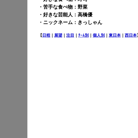
・苦手な食べ物：野菜
・好きな芸能人：高橋優
・ニックネーム：きっしゃん
【
日程
｜
展望
｜
注目
｜
ﾁｰﾑ別
｜
個人別
｜
東日本
｜
西日本