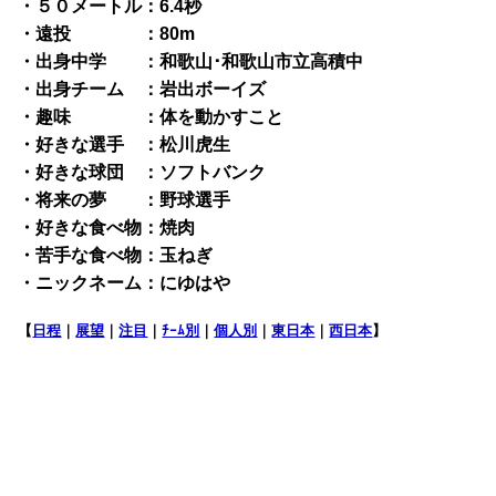
・５０メートル：6.4秒
・遠投 ：80m
・出身中学 ：和歌山･和歌山市立高積中
・出身チーム ：岩出ボーイズ
・趣味 ：体を動かすこと
・好きな選手 ：松川虎生
・好きな球団 ：ソフトバンク
・将来の夢 ：野球選手
・好きな食べ物：焼肉
・苦手な食べ物：玉ねぎ
・ニックネーム：にゆはや
【
日程
｜
展望
｜
注目
｜
ﾁｰﾑ別
｜
個人別
｜
東日本
｜
西日本
】