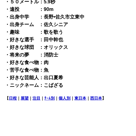
・５０メートル：5.9秒
・遠投 ：90m
・出身中学 ：長野•佐久市立東中
・出身チーム ：佐久シニア
・趣味 ：歌を歌う
・好きな選手 ：田中幹也
・好きな球団 ：オリックス
・将来の夢 ：消防士
・好きな食べ物：肉
・苦手な食べ物：魚
・好きな芸能人：出口夏希
・ニックネーム：こばざる
【
日程
｜
展望
｜
注目
｜
ﾁｰﾑ別
｜
個人別
｜
東日本
｜
西日本
】