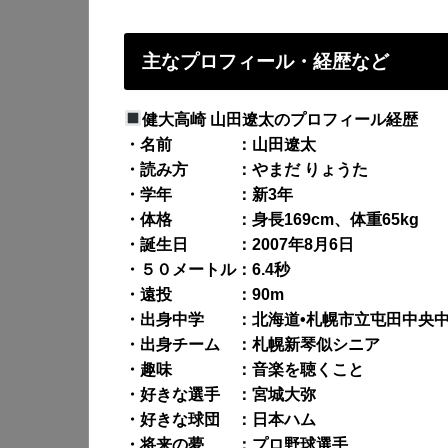
主なプロフィール・経歴など
健大高崎 山田遼太のプロフィール経歴
・名前 ：山田遼太
・読み方 ：やまだ りょうた
・学年 ：新3年
・体格 ：身長169cm、体重65kg
・誕生日 ：2007年8月6日
・５０メートル：6.4秒
・遠投 ：90m
・出身中学 ：北海道•札幌市立屯田中央
・出身チーム ：札幌新琴似シニア
・趣味 ：音楽を聴くこと
・好きな選手 ：宮城大弥
・好きな球団 ：日本ハム
・将来の夢 ：プロ野球選手