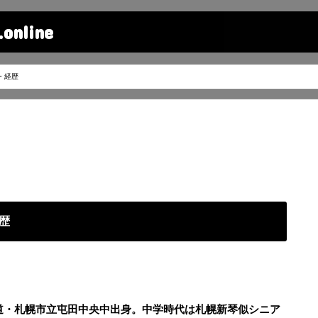
line
・経歴
歴
海道・札幌市立屯田中央中出身。中学時代は札幌新琴似シニア