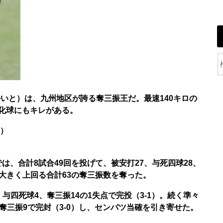
いと）は、九州地区が誇る奪三振王だ。最速140キロの
化球にもキレがある。
）
では、合計8試合49回を投げて、被安打27、与死四球28、
を大きく上回る
合計63の奪三振数を奪った。
与四死球4、奪三振14の1失点で完投（3-1）。続く準々
奪三振9で完封（3-0）し、センバツ当確を引き寄せた。