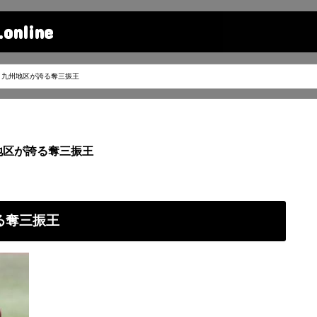
line
 九州地区が誇る奪三振王
地区が誇る奪三振王
る奪三振王