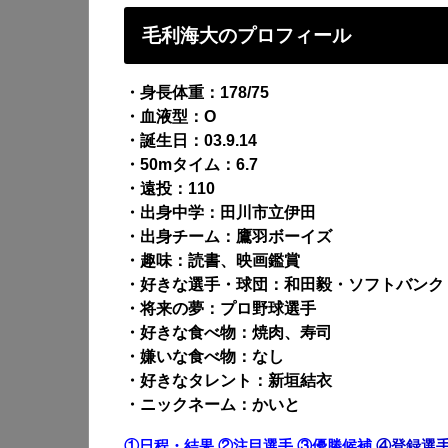
毛利海大のプロフィール
・身長体重：178/75
・血液型：O
・誕生日：03.9.14
・50mタイム：6.7
・遠投：110
・出身中学：田川市立伊田
・出身チーム：鷹羽ボーイズ
・趣味：読書、映画鑑賞
・好きな選手・球団：和田毅・ソフトバンク
・将来の夢：プロ野球選手
・好きな食べ物：焼肉、寿司
・嫌いな食べ物：なし
・好きなタレント：新垣結衣
・ニックネーム：かいと
①日程・結果
②注目選手
③優勝候補
④登録選