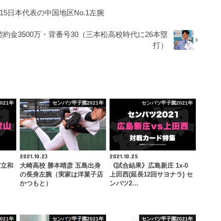
15日本代表の中国地区No.1左腕
・契約金3500万・背番号30（三本松高校時代に26本塁
打）
021年
センバツ甲子園2021年
センバツ甲子園2021年
2021.10.23
2021.10.25
市立和
大崎高校 勝本晴彦 五島出身
《試合結果》広島新庄 1x-0
の長身左腕（実家は洋菓子店
上田西(延長12回サヨナラ) セ
かつもと）
ンバツ2…
021年
センバツ甲子園2021年
センバツ甲子園2021年