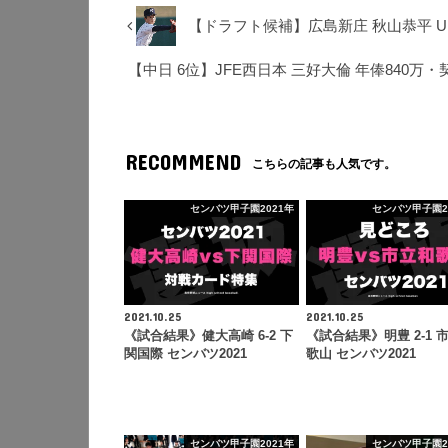
【ドラフト候補】広島新庄 秋山恭平 U
【中日 6位】JFE西日本 三好大倫 年俸840万
RECOMMEND
こちらの記事も人気です。
センバツ甲子園2021年
センバツ甲子園2
2021.10.25
2021.10.25
《試合結果》健大高崎 6-2 下
《試合結果》明豊 2-1 
関国際 センバツ2021
歌山 センバツ2021
センバツ甲子園2021年
センバツ甲子園2