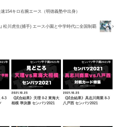
最速154キロ右腕エース（明徳義塾中出身）
 松川虎生(捕手) エース小園と中学時代に全国制覇
021年
センバツ甲子園2021年
センバツ甲子園2021年
2021.10.25
2021.10.25
4-3
《試合結果》天理 0-2 東海大
《試合結果》具志川商業 8-3
ツ
相模 準決勝 センバツ2021
八戸西 センバツ2021