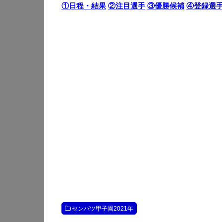
①日程・結果
②注目選手
③優勝候補
④登録選
センバツ甲子園2021年