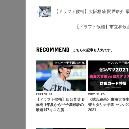
【ドラフト候補】大阪桐蔭 関戸康介 
【ドラフト候補】市立和歌山
RECOMMEND
こちらの記事も人気です。
センバツ甲子園2021年
センバツ甲子園2
2021.10.23
2021.10.25
【ドラフト候補】仙台育英 伊
《試合結果》東海大菅生 
藤樹 1年夏から甲子園経験の
聖カタリナ学園 センバ
最速147キロ右腕
2021