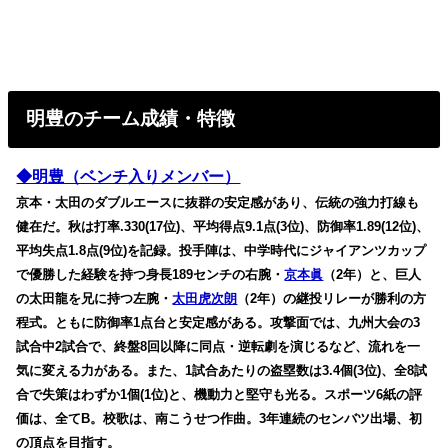
明豊のチーム成績・特徴
◆明豊（ベンチ入りメンバー）
京本・太田のダブルエースに抜群の安定感があり、伝統の強力打線も
健在だ。秋は打率.330(17位)、平均得点9.1点(3位)、防御率1.89(12位)、
平均失点1.8点(9位)を記録。投手陣は、中学時代にジャイアンツカップ
で優勝した経験を持つ身長189センチの右腕・
京本眞
（2年）と、巨人
の太田龍を兄に持つ左腕・
太田虎次朗
（2年）の継投リレーが勝利の方
程式。ともに防御率1点台と安定感がある。攻撃面では、九州大会の3
試合中2試合で、終盤8回以降に同点・逆転劇を演じるなど、流れを一
気に変える力がある。また、1試合あたりの盗塁数は3.4個(3位)、全8試
合で失策はわずか1個(1位)と、機動力と堅守も光る。スポーツ6紙の評
価は、全てB。校歌は、南こうせつ作曲。3年連続のセンバツ出場、初
の頂点を目指す。