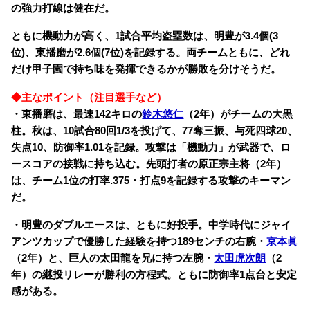
の強力打線は健在だ。
ともに機動力が高く、1試合平均盗塁数は、明豊が3.4個(3
位)、東播磨が2.6個(7位)を記録する。両チームともに、どれ
だけ甲子園で持ち味を発揮できるかが勝敗を分けそうだ。
◆主なポイント（注目選手など）
・東播磨は、最速142キロの
鈴木悠仁
（2年）がチームの大黒
柱。秋は、10試合80回1/3を投げて、77奪三振、与死四球20、
失点10、防御率1.01を記録。攻撃は「機動力」が武器で、ロ
ースコアの接戦に持ち込む。先頭打者の原正宗主将（2年）
は、チーム1位の打率.375・打点9を記録する攻撃のキーマン
だ。
・明豊のダブルエースは、ともに好投手。中学時代にジャイ
アンツカップで優勝した経験を持つ189センチの右腕・
京本眞
（2年）と、巨人の太田龍を兄に持つ左腕・
太田虎次朗
（2
年）の継投リレーが勝利の方程式。ともに防御率1点台と安定
感がある。