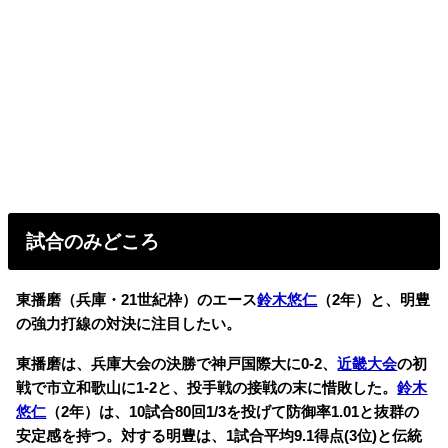
試合のみどころ
東播磨（兵庫・21世紀枠）のエース
鈴木悠仁
（2年）と、明豊
の強力打線の対決に注目したい。
東播磨は、兵庫大会の決勝で神戸国際大に0-2、
近畿大会
の初
戦で市立和歌山に1-2と、投手戦の接戦の末に惜敗した。
鈴木
悠仁
（2年）は、10試合80回1/3を投げて防御率1.01と抜群の
安定感を持つ。
対する明豊は、1試合平均9.1得点(3位)と伝統