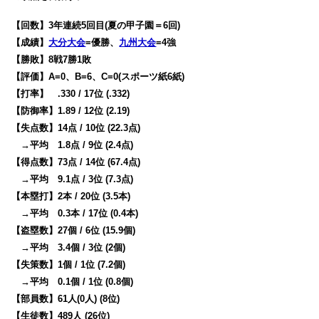
【回数】3年連続5回目(夏の甲子園＝6回)
【成績】
大分大会
=優勝、
九州大会
=4強
【勝敗】8戦7勝1敗
【評価】A=0、B=6、C=0(スポーツ紙6紙)
【打率】 .330 / 17位 (.332)
【防御率】1.89 / 12位 (2.19)
【失点数】14点 / 10位 (22.3点)
→平均 1.8点 / 9位 (2.4点)
【得点数】73点 / 14位 (67.4点)
→平均 9.1点 / 3位 (7.3点)
【本塁打】2本 / 20位 (3.5本)
→平均 0.3本 / 17位 (0.4本)
【盗塁数】27個 / 6位 (15.9個)
→平均 3.4個 / 3位 (2個)
【失策数】1個 / 1位 (7.2個)
→平均 0.1個 / 1位 (0.8個)
【部員数】61人(0人) (8位)
【生徒数】489人 (26位)