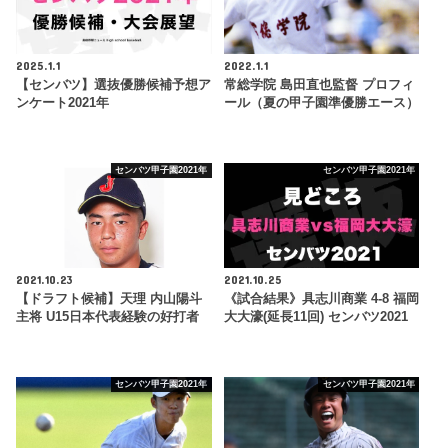
2025.1.1
2022.1.1
【センバツ】選抜優勝候補予想ア
常総学院 島田直也監督 プロフィ
ンケート2021年
ール（夏の甲子園準優勝エース）
センバツ甲子園2021年
センバツ甲子園2021年
2021.10.23
2021.10.25
【ドラフト候補】天理 内山陽斗
《試合結果》具志川商業 4-8 福岡
主将 U15日本代表経験の好打者
大大濠(延長11回) センバツ2021
センバツ甲子園2021年
センバツ甲子園2021年