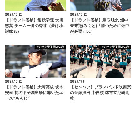
2021.10.23
2021.10.23
【ドラフト候補】常総学院 大川
【ドラフト候補】鳥取城北 畑中
慈英 チーム一番の秀才（夢は小
未来翔(みくと)「勝つために畑中
説家も）
が必要」b…
センバツ甲子園2021年
センバツ甲子園2021年
2021.10.23
2021.11.1
【ドラフト候補】大崎高校 坂本
【センバツ】ブラスバンド吹奏楽
安司 初の甲子園出場に導いたエ
の音源担当 ①自校 ②市立尼崎高
ース”あんじ"
校