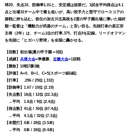
球20、失点10、防御率1.01と、安定感は抜群だ。1試合平均得点は4.1
点と出場32チーム中で最も低いが、高い投手力と堅守でロースコアの
接戦に持ち込む。前任の加古川北高校を2度の甲子園出場に導いた福村
順一監督は「機動力が武器のチーム」と言い切る。先頭打者の原正宗
主将（2年）は、チーム1位の打率.375、打点9を記録。リードオフマン
を先頭に「ヒガハリ野球」を全国に轟かせる。
【回数】初出場(夏の甲子園＝0回)
【成績】
兵庫大会
=準優勝、
近畿大会
=1回戦
【勝敗】10戦7勝3敗
【評価】A=0、B=1、C=5(スポーツ紙6紙)
【打率】 .296 / 29位 (.332)
【防御率】1.67 / 10位 (2.19)
【失点数】18点 / 12位 (22.3点)
→平均 1.8点 / 9位 (2.4点)
【得点数】41点 / 30位 (67.4点)
→平均 4.1点 / 32位 (7.3点)
【本塁打】0本 / 28位 (3.5本)
→平均 0本 / 28位 (0.4本)