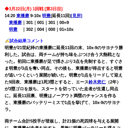
◆3月22日(月) 1回戦 [第3日目]
14:20
東播磨
9-10x
明豊
(延長11回)
[見所]
東播磨
｜301｜001｜301
｜00=9
明豊
・
｜302｜004｜000｜01=10x
試合結果コメント
明豊が21世紀枠の東播磨に延長11回の末、10x-9のサヨナラ勝
利した。試合は、両チームが持ち味をぶつけ合う大熱戦とな
った。初回に東播磨が足で揺さぶり3点を先制すると、すぐさ
ま明豊が3点を奪い同点。その後も、東播磨が得点すると明豊
が追いつくという展開が続いた。明豊が1点をリードして迎え
た9回表、東播磨は1死3塁とすると、エース
鈴木悠仁
（2年）
が3塁ゴロを放ち、スタートを切っていた走者が生還し同点
に。延長11回裏、明豊はノーアウト満塁のチャンスを作る
と、東播磨のバッテリーミスで1点を挙げて、10x-9のサヨナ
ラ。
両チーム合計5投手が登板し、計21個の死四球を与える展開
に。東播磨が走者を出すと、果敢に明豊バッテリーを揺さぶ