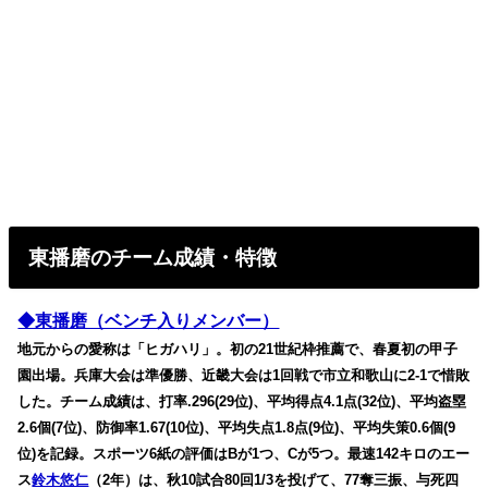
東播磨のチーム成績・特徴
◆東播磨（ベンチ入りメンバー）
地元からの愛称は「ヒガハリ」。初の21世紀枠推薦で、春夏初の甲子
園出場。兵庫大会は準優勝、近畿大会は1回戦で市立和歌山に2-1で惜敗
した。チーム成績は、打率.296(29位)、平均得点4.1点(32位)、平均盗塁
2.6個(7位)、防御率1.67(10位)、平均失点1.8点(9位)、平均失策0.6個(9
位)を記録。スポーツ6紙の評価はBが1つ、Cが5つ。最速142キロのエー
ス
鈴木悠仁
（2年）は、秋10試合80回1/3を投げて、77奪三振、与死四