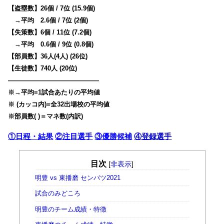
【盗塁数】26個 / 7位 (15.9個)
→平均 2.6個 / 7位 (2個)
【失策数】6個 / 11位 (7.2個)
→平均 0.6個 / 9位 (0.8個)
【部員数】36人(4人) (26位)
【生徒数】740人 (20位)
——————————————
※→平均=1試合あたりの平均値
※ (カッコ内)=全32出場校の平均値
※部員数( )＝マネ数(内訳)
①日程・結果
②注目選手
③優勝候補
④登録選手
目次
[
非表示
]
明豊 vs 東播磨 センバツ2021
試合のみどころ
明豊のチーム成績・特徴