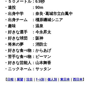
・５０メートル：6.9秒
・遠投 ：90m
・出身中学 ：奈良･葛城市立白鳳中
・出身チーム ：橿原磯城シニア
・趣味 ：温泉
・好きな選手 ：今永昇太
・好きな球団 ：阪神
・将来の夢 ：消防士
・好きな食べ物：からあげ
・苦手な食べ物：ピーマン
・好きな芸能人：山本舞香
・ニックネーム：サッタン
【
日程
｜
展望
｜
注目
｜
ﾁｰﾑ別
｜
個人別
｜
東日本
｜
西日本
】