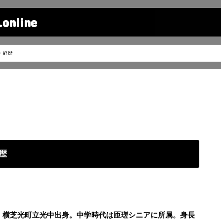
line
・経歴
歴
葉・横芝光町立光中出身。中学時代は匝瑳シニアに所属。身長