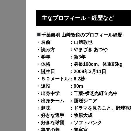
主なプロフィール・経歴など
千葉黎明 山﨑敦也のプロフィール経歴
・名前 ：山﨑敦也
・読み方 ：やまざき あつや
・学年 ：新3年
・体格 ：身長168cm、体重65kg
・誕生日 ：2008年3月11日
・５０メートル：6.2秒
・遠投 ：90m
・出身中学 ：千葉•横芝光町立光中
・出身チーム ：匝瑳シニア
・趣味 ：ドラマを見ること、野球観
・好きな選手 ：牧原大成
・好きな球団 ：ソフトバンク
・将来の夢 ：警察官