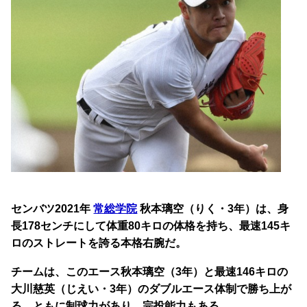
センバツ2021年
常総学院
秋本璃空（りく・3年）は、身
長178センチにして体重80キロの体格を持ち、最速145キ
ロのストレートを誇る本格右腕だ。
チームは、このエース秋本璃空（3年）と最速146キロの
大川慈英（じえい・3年）のダブルエース体制で勝ち上が
る。ともに制球力があり、完投能力もある。