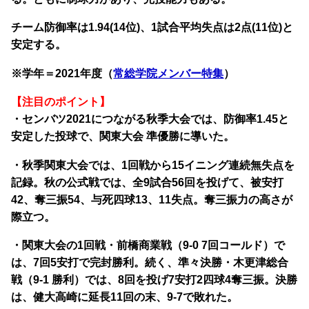
チーム防御率は1.94(14位)、1試合平均失点は2点(11位)と
安定する。
※学年＝2021年度（
常総学院メンバー特集
）
【注目のポイント】
・センバツ2021につながる秋季大会では、防御率1.45と
安定した投球で、関東大会 準優勝に導いた。
・秋季関東大会では、1回戦から15イニング連続無失点を
記録。秋の公式戦では、全9試合56回を投げて、被安打
42、奪三振54、与死四球13、11失点。奪三振力の高さが
際立つ。
・関東大会の1回戦・前橋商業戦（9-0 7回コールド）で
は、
7回5安打で完封勝利。続く、
準々決勝・木更津総合
戦（9-1 勝利）では、
8回を投げ7安打2四球4奪三振。決勝
は、健大高崎に延長11回の末、9-7で敗れた。