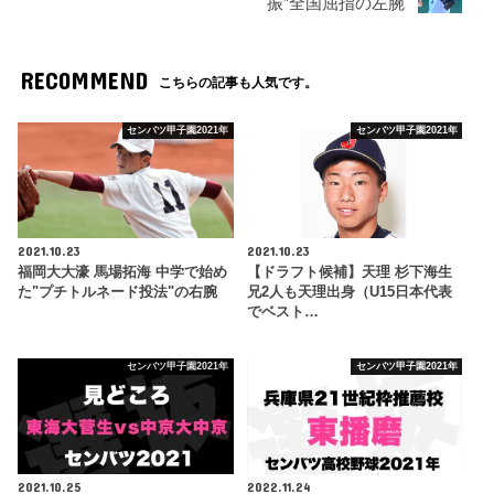
振”全国屈指の左腕
RECOMMEND
こちらの記事も人気です。
センバツ甲子園2021年
センバツ甲子園2021年
2021.10.23
2021.10.23
福岡大大濠 馬場拓海 中学で始め
【ドラフト候補】天理 杉下海生
た"プチトルネード投法"の右腕
兄2人も天理出身（U15日本代表
でベスト…
センバツ甲子園2021年
センバツ甲子園2021年
2021.10.25
2022.11.24