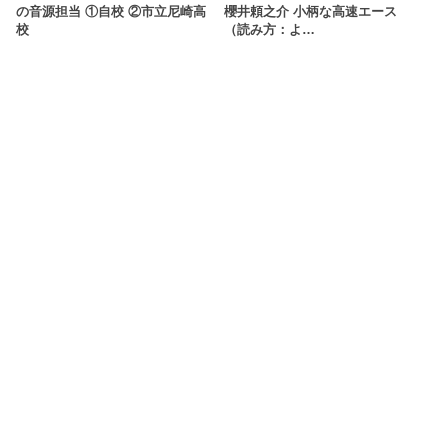
の音源担当 ①自校 ②市立尼崎高
櫻井頼之介 小柄な高速エース
校
（読み方：よ…