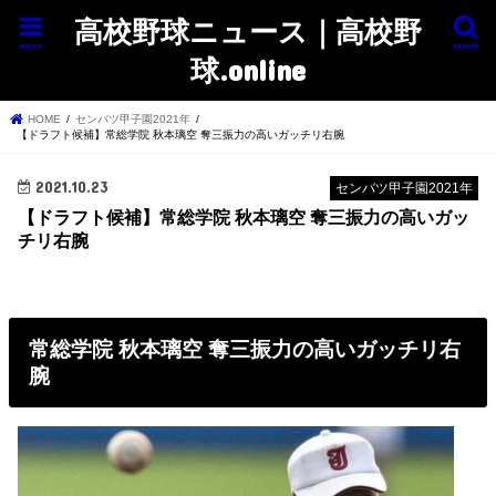
高校野球ニュース｜高校野
menu
search
球.online
HOME
センバツ甲子園2021年
【ドラフト候補】常総学院 秋本璃空 奪三振力の高いガッチリ右腕
2021.10.23
センバツ甲子園2021年
【ドラフト候補】常総学院 秋本璃空 奪三振力の高いガッ
チリ右腕
常総学院 秋本璃空 奪三振力の高いガッチリ右
腕