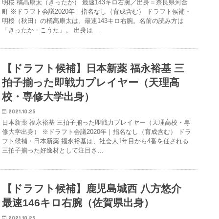
明桜 橘高康太（きったか） 最速143キロ右腕／出身＝奈良県河合
町 ※ドラフト会議2020年｜指名なし（育成含む） ドラフト候補・
明桜（秋田）の橘高康太は、最速143キロ右腕。名前の読み方は
「きったか・こうた」。 出身は…
【ドラフト候補】日本新薬 福永裕基 三
拍子揃った即戦力プレイヤー（天理高
校・専修大学出身）
2021.10.25
日本新薬 福永裕基 三拍子揃った即戦力プレイヤー（天理高校・専
修大学出身） ※ドラフト会議2020年｜指名なし（育成含む） ドラ
フト候補・日本新薬 福永裕基は、社会人1年目から4番を任される
三拍子揃った好逸材として注目さ…
【ドラフト候補】鹿児島城西 八方悠介
最速146キロ右腕（佐賀県出身）
2021.10.25