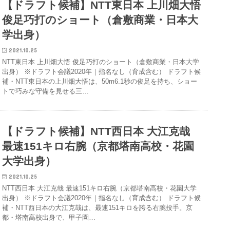
【ドラフト候補】NTT東日本 上川畑大悟
俊足巧打のショート（倉敷商業・日本大
学出身）
2021.10.25
NTT東日本 上川畑大悟 俊足巧打のショート（倉敷商業・日本大学
出身） ※ドラフト会議2020年｜指名なし（育成含む） ドラフト候
補・NTT東日本の上川畑大悟は、50m6.1秒の俊足を持ち、ショー
トで巧みな守備を見せる三…
【ドラフト候補】NTT西日本 大江克哉
最速151キロ右腕（京都塔南高校・花園
大学出身）
2021.10.25
NTT西日本 大江克哉 最速151キロ右腕（京都塔南高校・花園大学
出身） ※ドラフト会議2020年｜指名なし（育成含む） ドラフト候
補・NTT西日本の大江克哉は、最速151キロを誇る右腕投手。京
都・塔南高校出身で、甲子園…