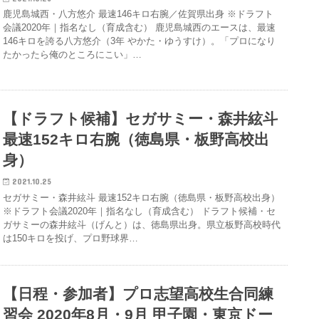
鹿児島城西・八方悠介 最速146キロ右腕／佐賀県出身 ※ドラフト
会議2020年｜指名なし（育成含む） 鹿児島城西のエースは、最速
146キロを誇る八方悠介（3年 やかた・ゆうすけ）。「プロになり
たかったら俺のところにこい」…
【ドラフト候補】セガサミー・森井絃斗
最速152キロ右腕（徳島県・板野高校出
身）
2021.10.25
セガサミー・森井絃斗 最速152キロ右腕（徳島県・板野高校出身）
※ドラフト会議2020年｜指名なし（育成含む） ドラフト候補・セ
ガサミーの森井絃斗（げんと）は、徳島県出身。県立板野高校時代
は150キロを投げ、プロ野球界…
【日程・参加者】プロ志望高校生合同練
習会 2020年8月・9月 甲子園・東京ドー