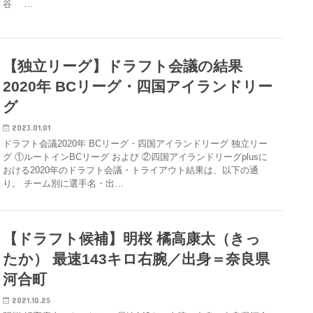
谷 …
【独立リーグ】ドラフト会議の結果
2020年 BCリーグ・四国アイランドリー
グ
2023.01.01
ドラフト会議2020年 BCリーグ・四国アイランドリーグ 独立リー
グ ①ルートインBCリーグ および ②四国アイランドリーグplusに
おける2020年のドラフト会議・トライアウト結果は、以下の通
り。 チーム別に選手名・出…
【ドラフト候補】明桜 橘高康太（きっ
たか） 最速143キロ右腕／出身＝奈良県
河合町
2021.10.25