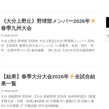
《大分上野丘》野球部メンバー2026年
春季九州大会
2026.04.01
大分上野丘 野球部 2026年 大分上野丘(大分) 野球部メンバー 2026
年 【2026年 春季九州大会メンバー】 ==背番号・名前・投打・学
年・出身中学=== 01 倉光俊輔 3年 左/左 大分•大分市立稙田南中
…
【結果】春季大分大会2026年
全試合結
果一覧
2026.04.01
大分 高校野球 2026年 【大分 高校野球 2026年 (令和8年度)】 [県選
手権大会：日程・結果] ■1回戦 16 ①明豊 8-1 藤蔭(7) 16 ②柳ヶ浦
5-6 大分商業 17 ①楊志館 10-0 佐伯鶴城(…