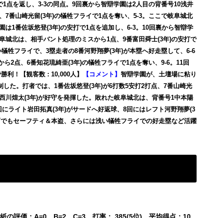
打で1点を返し、3-3の同点。9回裏から智辯学園は2人目の背番号10浅井
、7番山崎光留(3年)の犠牲フライで1点を奪い、5-3。ここで岐阜城北
園は1番佐坂悠登(3年)の安打で1点を追加し、6-3。10回裏から智辯学
岐阜城北は、相手バント処理のミスから1点、9番富田舜士(3年)の安打で
い犠牲フライで、3塁走者の8番河野翔夢(3年)が本塁へ好走塁して、6-6
2点、6番知花琉綺亜(3年)の犠牲フライで1点を奪い、9-6。11回
利！【観客数 : 10,000人】
【コメント】
智辯学園が、土壇場に粘り
制した。打者では、1番佐坂悠登(3年)が6打数5安打2打点、7番山崎光
ト西川煌太(3年)が好守を発揮した。敗れた岐阜城北は、背番号1中本陽
5回にライト岩田拓真(3年)がサードへ好返球、8回にはレフト河野翔夢(3
撃面でもセーフティ＆本盗、さらには浅い犠牲フライでの好走塁など活躍
の評価：A=0、B=2、C=3。打率：.385(5位)、平均得点：10