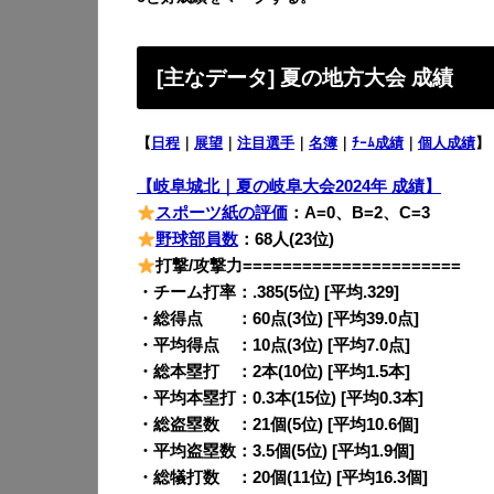
[主なデータ] 夏の地方大会 成績
【
日程
｜
展望
｜
注目選手
｜
名簿
｜
ﾁｰﾑ成績
｜
個人成績
】
【岐阜城北｜夏の岐阜大会2024年 成績】
スポーツ紙の評価
：A=0、B=2、C=3
野球部員数
：68人(23位)
打撃/攻撃力======================
・チーム打率：.385(5位) [平均.329]
・総得点 ：60点(3位) [平均39.0点]
・平均得点 ：10点(3位) [平均7.0点]
・総本塁打 ：2本(10位) [平均1.5本]
・平均本塁打：0.3本(15位) [平均0.3本]
・総盗塁数 ：21個(5位) [平均10.6個]
・平均盗塁数：3.5個(5位) [平均1.9個]
・総犠打数 ：20個(11位) [平均16.3個]