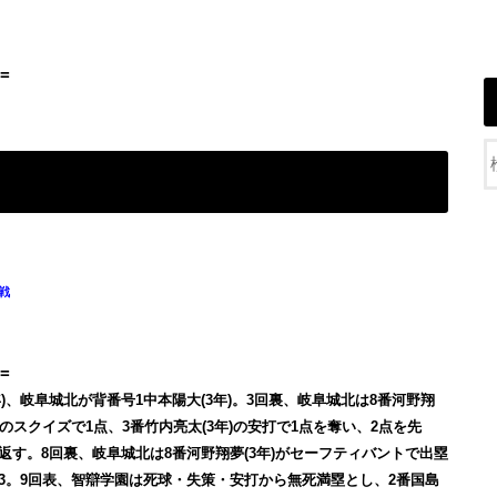
=
回戦
=
)、岐阜城北が背番号1中本陽大(3年)。3回裏、岐阜城北は8番河野翔
)のスクイズで1点、3番竹内亮太(3年)の安打で1点を奪い、2点を先
を返す。8回裏、岐阜城北は8番河野翔夢(3年)がセーフティバントで出塁
3。9回表、智辯学園は死球・失策・安打から無死満塁とし、2番国島