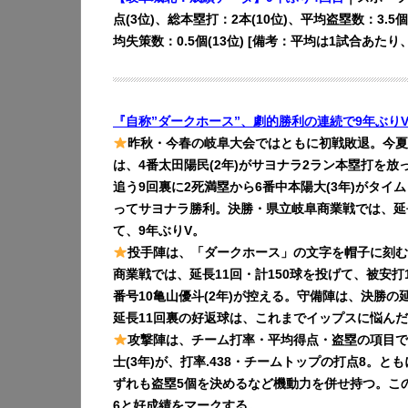
点(3位)、総本塁打：2本(10位)、平均盗塁数：3.5個
均失策数：0.5個(13位) [備考：平均は1試合あたり、
『自称”ダークホース”、劇的勝利の連続で9年ぶり
昨秋・今春の岐阜大会ではともに初戦敗退。今夏
は、4番太田陽民(2年)がサヨナラ2ラン本塁打を放
追う9回裏に2死満塁から6番中本陽大(3年)がタイ
ってサヨナラ勝利。決勝・県立岐阜商業戦では、延長1
て、9年ぶりV。
投手陣は、「ダークホース」の文字を帽子に刻む最
商業戦では、延長11回・計150球を投げて、被安
番号10亀山優斗(2年)が控える。守備陣は、決勝の
延長11回裏の好返球は、これまでイップスに悩んだ
攻撃陣は、チーム打率・平均得点・盗塁の項目で
士(3年)が、打率.438・チームトップの打点8。とも
ずれも盗塁5個を決めるなど機動力を併せ持つ。このほ
6と好成績をマークする。