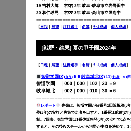
19 吉村大輝 右/右 2年 岐阜･岐阜市立岩野田中
20 和仁球児 右/左 3年 岐阜･高山市立国府中
====================================
【
日程
｜
展望
｜
注目選手
｜
名簿
｜
ﾁｰﾑ成績
｜
個人成績
】
[戦歴・結果] 夏の甲子園2024年
【
日程
｜
展望
｜
注目選手
｜
名簿
｜
ﾁｰﾑ成績
｜
個人成績
】
智辯学園
9-6
岐阜城北
(11)
(
奈良
)
(
岐阜
) ※1
智辯学園 ｜000｜000｜102｜33 ＝9
岐阜城北 ｜002｜000｜010｜30 ＝6
====================================
レポート
先発は、智辯学園が背番号1田近楓雅(3年
夢(3年)の安打と失策で走者を出すと、1番長江航佑(2年
制。7回表、智辯学園は1番佐坂悠登(3年)の安打で1点
すると、その後Wスチールから河野が本盗を決めて、1-