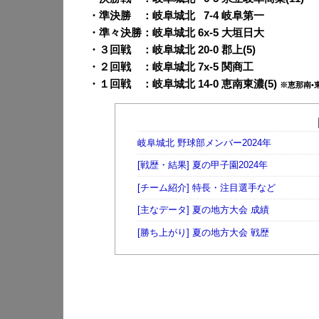
・準決勝 ：岐阜城北
0
7-4 岐阜第一
・準々決勝：岐阜城北 6x-5 大垣日大
・３回戦 ：岐阜城北 20-0 郡上(5)
・２回戦 ：岐阜城北 7x-5 関商工
・１回戦 ：岐阜城北 14-0 恵南東濃(5)
※恵那南•
岐阜城北 野球部メンバー2024年
[戦歴・結果] 夏の甲子園2024年
[チーム紹介] 特長・注目選手など
[主なデータ] 夏の地方大会 成績
[勝ち上がり] 夏の地方大会 戦歴