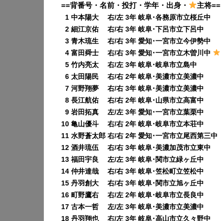
==背番号・名前・投打・学年・出身・
主将==
0
1 中本陽大 右/左 3年 岐阜･各務原市立桜丘中
0
2 細江京佑 右/右 3年 岐阜･下呂市立下呂中
0
3 青木琉生 右/右 3年 愛知･一宮市立今伊勢中
0
4 富田舜士 右/右 3年 愛知･一宮市立木曽川中
0
5 竹内亮太 右/左 3年 岐阜･岐阜市立島中
0
6 太田陽民 右/右 2年 岐阜･美濃市立美濃中
0
7 河野翔夢 右/右 3年 岐阜･美濃市立美濃中
0
8 長江航佑 右/右 2年 岐阜･山県市立高富中
0
9 岩田拓真 左/左 3年 愛知･一宮市立葉栗中
10 亀山優斗 右/右 2年 岐阜･岐阜市立本荘中
11 水野蒼太郎 右/右 2年 愛知･一宮市立尾西第三中
12 酒井琉伍 右/右 3年 岐阜･美濃加茂市立東中
13 福田宇良 左/左 3年 岐阜･関市立緑ヶ丘中
14 仲井達哉 右/右 3年 岐阜･笠松町立笠松中
15 丹羽創大 右/右 3年 岐阜･関市立旭ヶ丘中
16 町野鷹右 右/左 2年 岐阜･岐阜市立長良中
17 古本一哲 左/左 3年 岐阜･美濃市立美濃中
18 丹羽翔也 右/左 3年 岐阜･高山市立久々野中