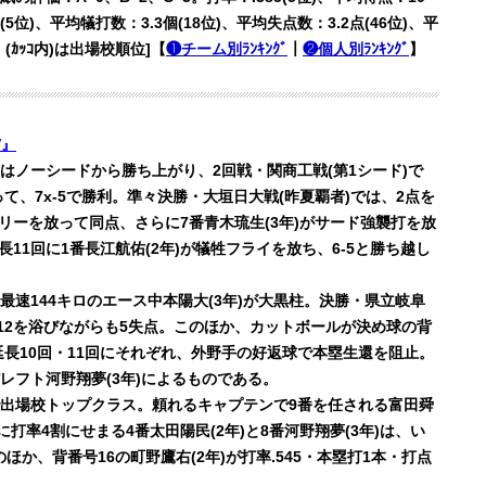
(5位)、平均犠打数：3.3個(18位)、平均失点数：3.2点(46位)、平
(ｶｯｺ内)は出場校順位]【
❶チーム別ﾗﾝｷﾝｸﾞ
｜
❷個人別ﾗﾝｷﾝｸﾞ
】
V』
はノーシードから勝ち上がり、2回戦・関商工戦(第1シード)で
って、7x-5で勝利。準々決勝・大垣日大戦(昨夏覇者)では、2点を
ムリーを放って同点、さらに7番青木琉生(3年)がサード強襲打を放
1回に1番長江航佑(2年)が犠牲フライを放ち、6-5と勝ち越し
速144キロのエース中本陽大(3年)が大黒柱。決勝・県立岐阜
打12を浴びながらも5失点。このほか、カットボールが決め球の背
延長10回・11回にそれぞれ、外野手の好返球で本塁生還を阻止。
レフト河野翔夢(3年)によるものである。
出場校トップクラス。頼れるキャプテンで9番を任される富田舜
に打率4割にせまる4番太田陽民(2年)と8番河野翔夢(3年)は、い
か、背番号16の町野鷹右(2年)が打率.545・本塁打1本・打点