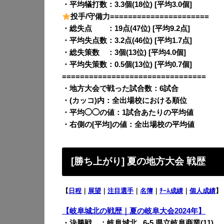
・平均犠打数：3.3個(18位) [平均3.0個]
投手/守備力======================
・総失点 ：19点(47位) [平均9.2点]
・平均失点数：3.2点(46位) [平均1.7点]
・総失策数 ：3個(13位) [平均4.0個]
・平均失策数：0.5個(13位) [平均0.7個]
================================
・地方大会で戦った試合数：6試合
・(カッコ)内：全出場校における順位
・平均◯◯の値：1試合あたりの平均値
・右側の[平均]の値：全出場校の平均値
[勝ち上がり] 夏の地方大会 戦歴
【
日程
｜
展望
｜
注目選手
｜
名簿
｜
ﾁｰﾑ成績
｜
個人成績
】
【岐阜城北の戦歴｜夏の岐阜大会2024年】
・決勝戦 ：岐阜城北
0
6-5 県立岐阜商業(11)