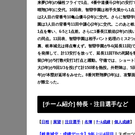
来夢(3年)の犠牲フライで1点、4番中道優斗(2年)の安
晴翔(3年)に交代。10回表、智辯学園は相手失策から1点
は2人目の背番号10亀山優斗(2年)に交代。さらに智辯学
園は3人目の背番号11田中謙心(2年)に交代。このあと
1点を奪い、6-5と1点差。さらに1番長江航佑(2年)の浅
の同点。11回表、智辯学園は相手バント処理のミス2つから
裏、岐阜城北は得点奪えず。智辯学園が9-6(延長11回)で勝
を発揮して、計13安打を放って、延長11回TBの死闘を
留(3年)が5打数4安打1打点と躍動。守備では、ショー
大(3年)が9回1/3を投げて計150球を熱投。外野陣は、
年)が本塁好返球をみせた。8番河野翔夢(3年)は、攻
が際立った。
[チーム紹介] 特長・注目選手など
【
日程
｜
展望
｜
注目選手
｜
名簿
｜
ﾁｰﾑ成績
｜
個人成績
】
【岐阜城北：成績データ】
9年ぶり4回目
｜スポーツ紙