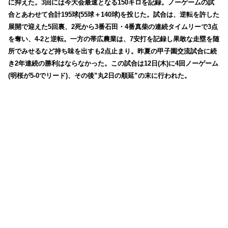
に抑えた。3回には今大会最速となる150キロを記録。ノーゲームの試
合とあわせて合計195球(55球＋140球)を投じた。試合は、逆転を許した
展開で迎えた5回裏、2死から3番石田・4番真柴の連続タイムリーで3点
を奪い、4-2と逆転。一方の帯広農業は、7安打を記録し果敢な走塁を随
所でみせるなど持ち味を出すも2点止まり。昨夏の甲子園交流試合に続
き2年連続の勝利はならなかった。この試合は12日(木)に4回ノーゲーム
(
明桜が5-0でリード)、その後”丸2日の順延”の末に行われた。