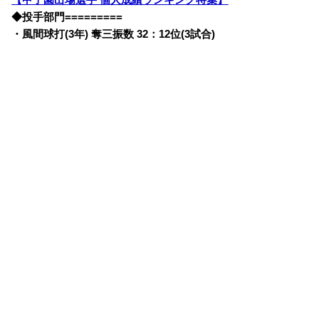
【甲子園出場選手 個人成績ランキング特集】
◆投手部門=========
・風間球打(3年) 奪三振数 32：12位(3試合)