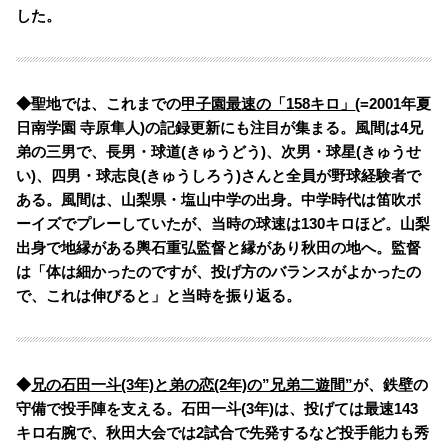
した。
◆聖地では、
これまでの
甲子園最速の「158キロ」
(=2001年夏
日南学園 寺原隼人)の記録更新にも注目が集まる。
風間は4兄
弟の三男で、長男・球道(きゅうどう)、次男・球星(きゅうせ
い)、四男・球志良(きゅうしろう)さんと全員が野球経験者で
ある。
風間は、山梨県・塩山中学の出身。中学時代は笛吹ボ
ーイズでプレーしていたが、当時の球速は130キロほど。山梨
出身で地縁がある輿石重弘監督と縁があり秋田の地へ。監督
は「体は細かったのですが、投げ方のバランスがよかったの
で、これは伸びると」と当時を振り返る。
◆
兄の石田一斗(3年)と弟の恋(2年)の”兄弟二遊間”
が、鉄壁の
守備で投手陣を支える。
石田一斗(3年)は、投げては最速143
キロ右腕で、秋田大会では2試合で先発するなど投手能力も秀