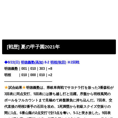
[戦歴] 夏の甲子園2021年
◆8/22(日)
明徳義塾(高知)
8-2
明桜(秋田)
※2回戦
明徳義塾｜001｜010｜303｜=8
明桜
・・
｜010｜000｜010｜=2
——————————————
試合結果
明徳義塾は、県岐阜商戦でサヨナラ打を放った3番森松が
3回表に同点安打、5回表には勝ち越し打と活躍。序盤から明桜風間の
ボールをフルカウントまで見極めて終盤勝負に持ち込んだ。7回表、交
代直後の明桜2番手の石田を攻め、1死満塁から初級スクイズ空振りの
間に1点、6番山蔭の2点安打で計3点を奪い、5-1と突き放した。9回表