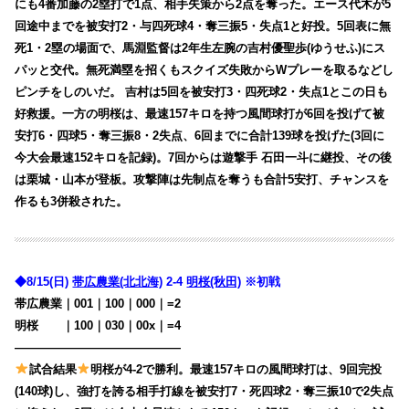
にも4番加藤の2塁打で1点、相手失策から2点を奪った。エース代木が5
回途中までを被安打2・与四死球4・奪三振5・失点1と好投。5回表に無
死1・2塁の場面で、馬淵監督は2年生左腕の吉村優聖歩(ゆうせふ)にス
パッと交代。無死満塁を招くもスクイズ失敗からWプレーを取るなどし
ピンチをしのいだ。 吉村は5回を被安打3・四死球2・失点1とこの日も
好救援。一方の明桜は、最速157キロを持つ風間球打が6回を投げて被
安打6・四球5・奪三振8・2失点、6回までに合計139球を投げた(3回に
今大会最速152キロを記録)。7回からは遊撃手 石田一斗に継投、その後
は栗城・山本が登板。攻撃陣は先制点を奪うも合計5安打、チャンスを
作るも3併殺された。
◆8/15(日)
帯広農業(北北海)
2-4
明桜(秋田)
※初戦
帯広農業｜001｜100｜000｜=2
明桜
・・
｜100｜030｜00x｜=4
——————————————
試合結果
明桜が4-2で勝利。最速157キロの風間球打は、9回完投
(140球)し、強打を誇る相手打線を被安打7・死四球2・奪三振10で2失点