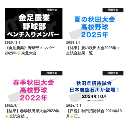
秋田大会
秋田大会
2025.12.1
2025.9.1
《金足農業》野球部メンバー
【結果】夏の秋田大会2025年
2025年
東北大会
全試合結果一覧
秋田大会
秋田大会
2022.9.1
2024.10.7
【結果】春季秋田県大会2022年
【日程】秋田招待試合 2024年10
全試合結…
月
日…