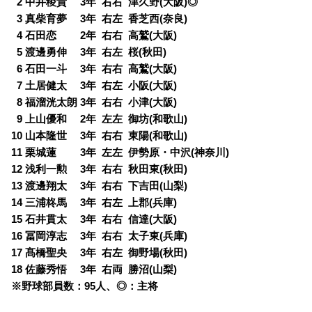
0
2 中井稜貴 3年 右右 津久野(大阪)◎
0
3 真柴育夢 3年 右左 香芝西(奈良)
0
4 石田恋 2年 右右 高鷲(大阪)
0
5 渡邊勇伸 3年 右左 桜(秋田)
0
6 石田一斗 3年 右右 高鷲(大阪)
0
7 土居健太 3年 右左 小阪(大阪)
0
8 福溜洸太朗 3年 右右 小津(大阪)
0
9 上山優和 2年 左左 御坊(和歌山)
10 山本隆世 3年 右右 東陽(和歌山)
11 栗城蓮 3年 左左 伊勢原・中沢(神奈川)
12 浅利一勲 3年 右右 秋田東(秋田)
13 渡邊翔太 3年 右右 下吉田(山梨)
14 三浦柊馬 3年 右左 上郡(兵庫)
15 石井貫太 3年 右右 信達(大阪)
16 冨岡淳志 3年 右右 太子東(兵庫)
17 髙橋聖央 3年 右左 御野場(秋田)
18 佐藤秀悟 3年 右両 勝沼(山梨)
※野球部員数：95人、◎：主将