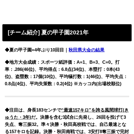
[チーム紹介] 夏の甲子園2021年
◆夏の甲子園=4年ぶり10回目｜
秋田県大会の結果
◆地方大会成績：スポーツ紙評価：A=1、B=3、C=0。打
率：.286(46位)、平均得点：6.8点(34位)、本塁打：0本(43
位)、盗塁数：17個(10位)、平均犠打数：1(46位)、平均失点：
0.8点(4位)、平均失策数：0.2(4位) ※カッコ内(出場校順位)
◆注目は、
身長183センチで
“最速157キロ
”
を誇る風間球打(き
ゅうた・3年)
だ。決勝を含む3試合に先発し、26回を投げて3
失点、奪三振32。準々決勝・秋田高校戦では、自己最速とな
る157キロを記録。決勝・秋田南戦では、3安打8奪三振で完封