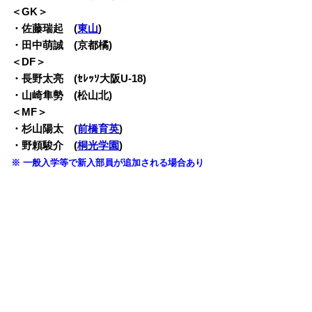
＜GK＞
・佐藤瑞起 (
東山
)
・田中萌誠 (京都橘)
＜DF＞
・長野太亮 (ｾﾚｯｿ大阪U-18)
・山崎隼勢 (松山北)
＜MF＞
・杉山陽太 (
前橋育英
)
・野頼駿介 (
桐光学園
)
※ 一般入学等で新入部員が追加される場合あり