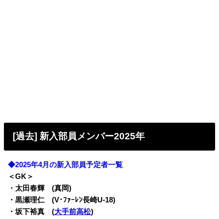
[過去] 新入部員メンバー2025年
◆2025年4月の新入部員予定者一覧
＜GK＞
・太田春輝 (真岡)
・黒瀬理仁 (V･ﾌｧｰﾚﾝ長崎U-18)
・坂下裕真 (
大手前高松
)