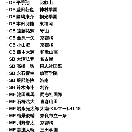
・DF 平手翔 比叡山
・DF 盛田荘也 神村学園
・DF 國嶋康介 桐光学園
・DF 本田良輔 東福岡
・CB 遠藤祐輝 守山
・CB 金沢一矢 京都橘
・CB 小山凌 京都橘
・CB 藤本大輝 和歌山高
・SB 大澤弘夢 名古屋
・SB 高橋一聡 同志社国際
・SB 永石響生 鎮西学院
・SB 服部悠快 洛南
・SH 鈴木海斗 刈谷
・MF 池田颯馬 同志社国際
・MF 石橋岳大 青森山田
・MF 岩永光太郎 湘南ベルマーレU-18
・MF 梅景俊輔 奈良市立一条
・MF 川野誉太 京都橘
・MF 黒瀬太軌 三田学園