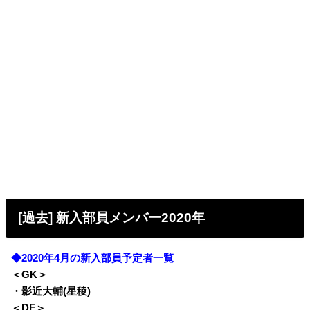
[過去] 新入部員メンバー2020年
◆2020年4月の新入部員予定者一覧
＜GK＞
・影近大輔(星稜)
＜DF＞