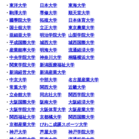
・
東洋大学
日本大学
東海大学
・
駒澤大学
専修大学
順天堂大学
・
國學院大学
拓殖大学
日本体育大学
・
国士舘大学
立正大学
東京農業大学
・
亜細亜大学
明治学院大学
山梨学院大学
・
平成国際大学
城西大学
城西国際大学
・
産業能率大学
明海大学
流通経済大学
・
中央学院大学
神奈川大学
桐蔭横浜大学
・
関東学院大学
新潟医療福祉大学
・
新潟経営大学
新潟産業大学
・
中京大学
中部大学
名古屋産業大学
・
常葉大学
関西大学
近畿大学
・
立命館大学
同志社大学
関西学院大学
・
大阪国際大学
阪南大学
大阪経済大学
・
大阪学院大学
大阪体育大学
大阪産業大学
・
関西福祉大学
京都橘大学
関西国際大学
・
京都産業大学
びわこ成蹊スポーツ大学
・
神戸大学
芦屋大学
神戸学院大学