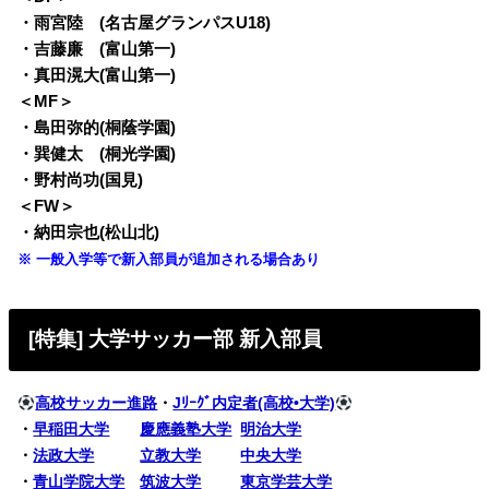
・雨宮陸 (名古屋グランパスU18)
・吉藤廉 (富山第一)
・真田滉大(富山第一)
＜MF＞
・島田弥的(桐蔭学園)
・巽健太 (桐光学園)
・野村尚功(国見)
＜FW＞
・納田宗也(松山北)
※ 一般入学等で新入部員が追加される場合あり
[特集] 大学サッカー部 新入部員
高校サッカー進路
・
Jﾘｰｸﾞ内定者(高校•大学)
・
早稲田大学
慶應義塾大学
明治大学
・
法政大学
立教大学
中央大学
・
青山学院大学
筑波大学
東京学芸大学