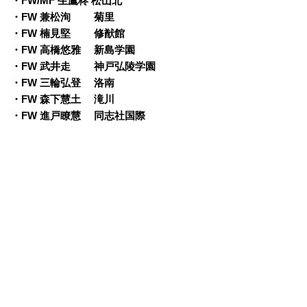
・FW/MF 生鷹柊 松山北
・FW 兼松洵 菊里
・FW 楠見堅 修猷館
・FW 高橋悠雅 新島学園
・FW 武井走 神戸弘陵学園
・FW 三輪弘登 洛南
・FW 森下慧土 滝川
・FW 進戸瞭慧 同志社国際