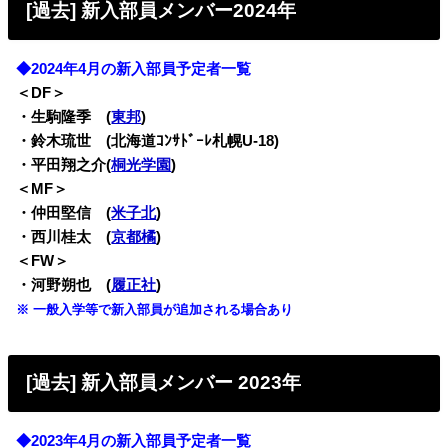
[過去] 新入部員メンバー2024年
◆2024年4月の新入部員予定者一覧
＜DF＞
・生駒隆季 (
東邦
)
・鈴木琉世 (北海道ｺﾝｻﾄﾞｰﾚ札幌U-18)
・平田翔之介(
桐光学園
)
＜MF＞
・仲田堅信 (
米子北
)
・西川桂太 (
京都橘
)
＜FW＞
・河野朔也 (
履正社
)
※ 一般入学等で新入部員が追加される場合あり
[過去] 新入部員メンバー 2023年
◆2023年4月の新入部員予定者一覧