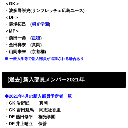
＜GK＞
・波多野崇史(サンフレッチェ広島ユース)
＜DF＞
・馬場拓己 (
桐光学園
)
＜MF＞
・前田一勇 (
星稜
)
・金田禅奈 (真岡)
・山岡未来 (京都橘)
※ 一般入学等で新入部員が追加される場合あり
[過去] 新入部員メンバー2021年
◆2021年4月の新入部員予定者一覧
・GK 岩野匠 真岡
・GK 吉田魁馬 同志社香里
・DF 熱田修平 桐光学園
・DF 井上晴互 保善