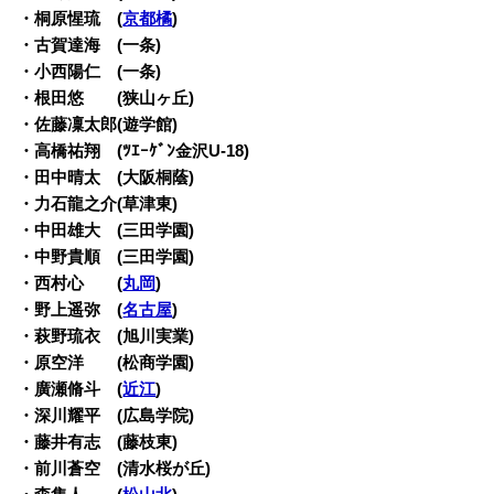
・桐原惺琉 (
京都橘
)
・古賀達海 (一条)
・小西陽仁 (一条)
・根田悠 (狭山ヶ丘)
・佐藤凜太郎(遊学館)
・高橋祐翔 (ﾂｴｰｹﾞﾝ金沢U-18)
・田中晴太 (大阪桐蔭)
・力石龍之介(草津東)
・中田雄大 (三田学園)
・中野貴順 (三田学園)
・西村心 (
丸岡
)
・野上遥弥 (
名古屋
)
・萩野琉衣 (旭川実業)
・原空洋 (松商学園)
・廣瀬脩斗 (
近江
)
・深川耀平 (広島学院)
・藤井有志 (藤枝東)
・前川蒼空 (清水桜が丘)