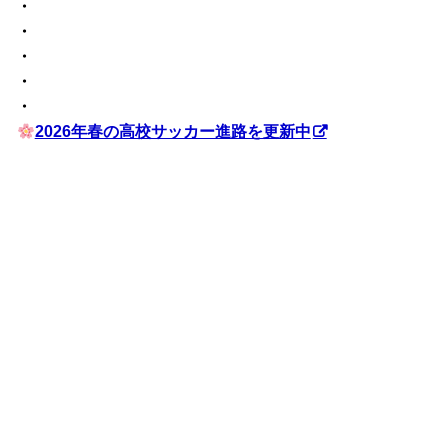
・
・
・
・
・
2026年春の高校サッカー進路を更新中