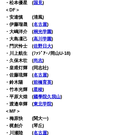
・松本優星 (
国見
)
＜DF＞
・安達慎 (清風)
・伊藤瑠晟 (
名古屋
)
・大嶋洋介 (
桐光学園
)
・大島凜己 (
高川学園
)
・門沢怜士 (
佐野日大
)
・川上航生 (ﾌｧｼﾞｱｰﾉ岡山U-18)
・久保木壮 (
尚志
)
・皇甫灯輝 (同志社)
・佐藤琉輝 (
名古屋
)
・鈴木陽 (
前橋育英
)
・竹本光輝 (
星稜
)
・平原大煌 (
國學院久我山
)
・渡邉幸輝 (
東北学院
)
＜MF＞
・梅原快 (関大一)
・梶創介 (琴丘)
・川瀬陸 (
名古屋
)