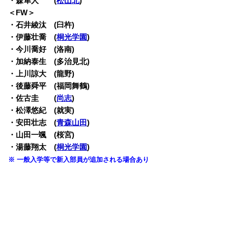
・森隼人 (
松山北
)
＜FW＞
・石井綾汰 (臼杵)
・伊藤壮喬 (
桐光学園
)
・今川喬好 (洛南)
・加納泰生 (多治見北)
・上川諒大 (龍野)
・後藤舜平 (福岡舞鶴)
・佐古圭 (
尚志
)
・松澤悠紀 (就実)
・安田壮志 (
青森山田
)
・山田一颯 (桜宮)
・湯藤翔太 (
桐光学園
)
※ 一般入学等で新入部員が追加される場合あり