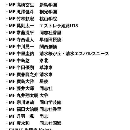
・MF 高橋玄生 新島学園
・MF 滝澤健斗 桐光学園
・MF 竹林頼宏 桃山学院
・MF 爲則太一 エストレラ姫路U18
・MF 常藤滉平 同志社香里
・MF 寺西理人 早稲田摂陵
・MF 中川晃一 関西創価
・MF 中里圭佑 清水桜が丘・清水エスパルスユース
・MF 中島悠 洛北
・MF 半田優朔 草津東
・MF 廣兼龍之介 清水東
・MF 廣島大雅 星稜
・MF 藤井大暉 同志社
・MF 丸井翔太朗 大谷
・MF 宗川遼哉 岡山学芸館
・MF 福田大治朗 同志社香里
・MF 丹羽一颯 尚志
・MF 豊永和 同志社国際