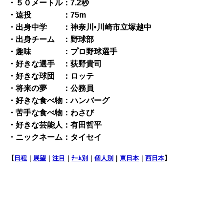
・５０メートル：7.2秒
・遠投 ：75m
・出身中学 ：神奈川•川崎市立塚越中
・出身チーム ：野球部
・趣味 ：プロ野球選手
・好きな選手 ：荻野貴司
・好きな球団 ：ロッテ
・将来の夢 ：公務員
・好きな食べ物：ハンバーグ
・苦手な食べ物：わさび
・好きな芸能人：有田哲平
・ニックネーム：タイセイ
【
日程
｜
展望
｜
注目
｜
ﾁｰﾑ別
｜
個人別
｜
東日本
｜
西日本
】