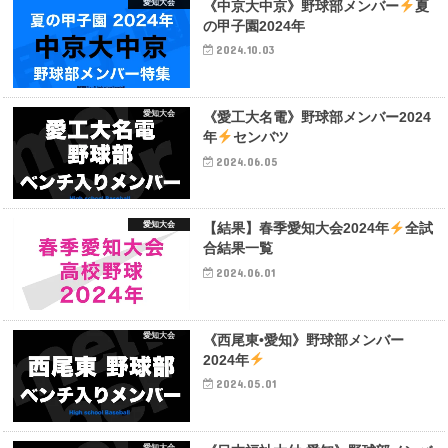
愛知大会
《中京大中京》野球部メンバー
夏
の甲子園2024年
2024.10.03
愛知大会
《愛工大名電》野球部メンバー2024
年
センバツ
2024.06.05
愛知大会
【結果】春季愛知大会2024年
全試
合結果一覧
2024.06.01
愛知大会
《西尾東•愛知》野球部メンバー
2024年
2024.05.01
愛知大会