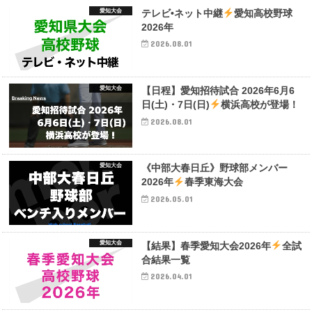
愛知大会
テレビ•ネット中継
愛知高校野球
2026年
2026.08.01
愛知大会
【日程】愛知招待試合 2026年6月6
日(土)・7日(日)
横浜高校が登場！
2026.08.01
愛知大会
《中部大春日丘》野球部メンバー
2026年
春季東海大会
2026.05.01
愛知大会
【結果】春季愛知大会2026年
全試
合結果一覧
2026.04.01