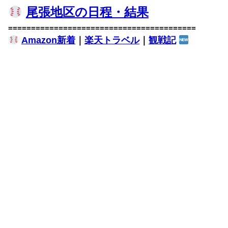
尾張地区の日程・結果
=========================================
Amazon新着
｜
楽天トラベル
｜
観戦記