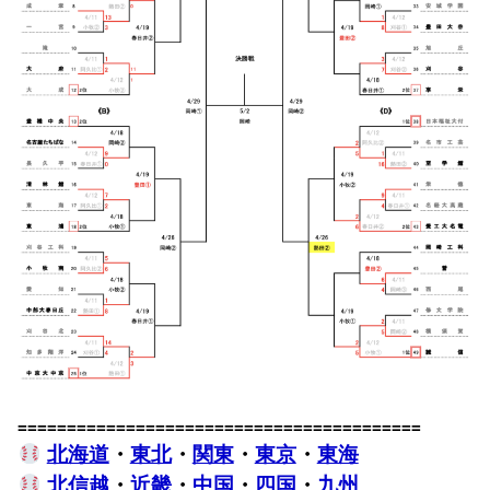
=========================================
北海道
・
東北
・
関東
・
東京
・
東海
北信越
・
近畿
・
中国
・
四国
・
九州