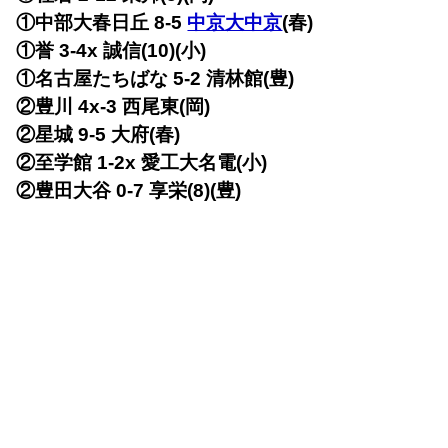
①中部大春日丘 8-5
中京大中京
(春)
①誉 3-4x
誠信(10)(小)
①名古屋たちばな 5-2
清林館(豊)
②豊川 4x-3
西尾東(岡)
②星城 9-5
大府(春)
②至学館 1-2x
愛工大名電(小)
②豊田大谷 0-7
享栄(8)(豊)