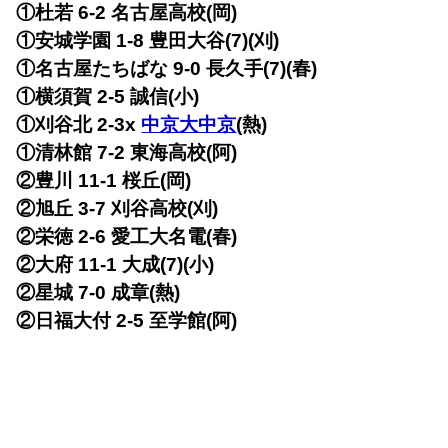
①杜若 6-2 名古屋高校(岡)
①安城学園 1-8 豊田大谷(7)(刈)
①名古屋たちばな 9-0 長久手(7)(春)
①横須賀 2-5 誠信(小)
①刈谷北 2-3x
中京大中京
(熱)
①清林館 7-2 東海高校(阿)
②豊川 11-1 桜丘(岡)
②旭丘 3-7 刈谷高校(刈)
②栄徳 2-6 愛工大名電(春)
②大府 11-1 大成(7)(小)
②星城 7-0 成章(熱)
②日福大付 2-5 至学館(阿)