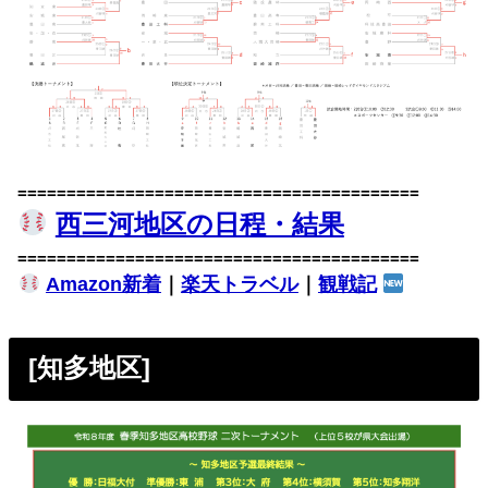
=========================================
西三河地区の日程・結果
=========================================
Amazon新着
｜
楽天トラベル
｜
観戦記
[知多地区]