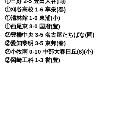
①三好 2-5 豊田大谷(岡)
①刈谷高校 1-6 享栄(春)
①清林館 1-0 東浦(小)
①西尾東 3-0 国府(豊)
②豊橋中央 3-5 名古屋たちばな(岡)
②愛知黎明 3-5 東邦(春)
②小牧南 0-10 中部大春日丘(8)(小)
②岡崎工科 1-3 誉(豊)