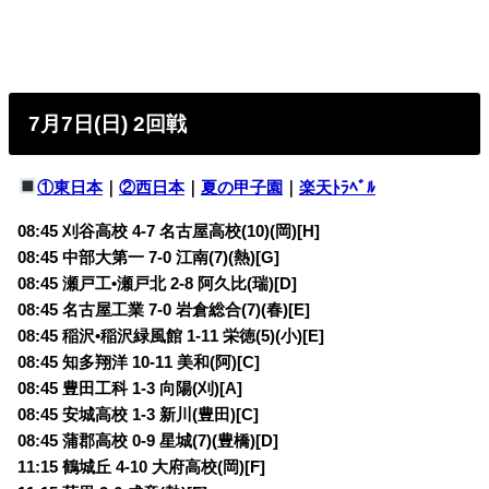
7月7日(日) 2回戦
①東日本
｜
②西日本
｜
夏の甲子園
｜
楽天ﾄﾗﾍﾞﾙ
08:45 刈谷高校 4-7 名古屋高校(10)(岡)[H]
08:45 中部大第一 7-0 江南(7)(熱)[G]
08:45 瀬戸工•瀬戸北 2-8 阿久比(瑞)[D]
08:45 名古屋工業 7-0 岩倉総合(7)(春)[E]
08:45 稲沢•稲沢緑風館 1-11 栄徳(5)(小)[E]
08:45 知多翔洋 10-11 美和(阿)[C]
08:45 豊田工科 1-3 向陽(刈)[A]
08:45 安城高校 1-3 新川(豊田)[C]
08:45 蒲郡高校 0-9 星城(7)(豊橋)[D]
11:15 鶴城丘 4-10 大府高校(岡)[F]