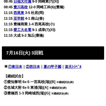
08:45
日福大付属
9-0
岡崎東(7)(刈)
08:45
豊川高校
12-0
岡崎工科(6)(豊橋)
11:15
西尾東
3-5
杜若(岡)
11:15
至学館
4-1
南山(春)
11:15 豊橋商業 1-4
西尾高校(小)
11:15
愛工大名電
9-1
成章(7)(刈)
11:15 大成 5-2
旭丘(豊橋)
7月16日(火) 3回戦
①東日本
｜
②西日本
｜
夏の甲子園
｜
楽天ﾄﾗﾍﾞﾙ
【継続試合】
①愛知黎明 6x-5 一宮高校(瑞)[B]
※継続試合(終)
②名城大附 6x-5 東浦(瑞)[A]
※継続試合(終)
③豊橋西 1-3 岡崎城西(瑞)[G]
※継続試合(終)