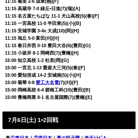
11:15 菊里 2-6 成章(熱)[F]
11:15 高蔵寺 7-0 緑丘•日進(7)(瑞)[A]
11:15 名古屋たちばな 11-1 犬山高校(5)(春)[F]
11:15 一宮高校 11-0 半田東(5)(小)[B]
11:15 安城学園 3-4x 大成(10)(阿)[H]
11:15 旭丘 5-0 富田(刈)[H]
11:15 春日井西 0-10 豊田大谷(6)(豊田)[G]
11:15 小坂井 8-1 岡崎西(7)(豊橋)[H]
15:00 知立高校 1-2 杜若(岡)[G]
15:00 一宮北 1-13 愛産大三河(5)(春)[F]
15:00 愛知啓成 14-2 安城南(5)(小)[H]
15:00 菊華 0-8
愛工大名電
(7)(刈)[F]
15:00 岡崎高校 6-4 碧南工科(10)(豊田)[B]
15:00 豊橋商業 8-1 名古屋国際(7)(豊橋)[E]
7月6日(土) 1•2回戦
①東日本
｜
②西日本
｜
夏の甲子園
｜
楽天ﾄﾗﾍﾞﾙ