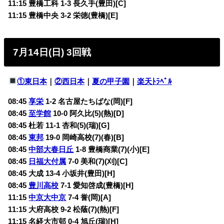
11:15 豊橋工科 1-3
長久手(豊田)[C]
11:15 豊橋中央 3-2 栄徳(豊橋)[E]
7月14日(日) 3回戦
①東日本
｜
②西日本
｜
夏の甲子園
｜
楽天ﾄﾗﾍﾞﾙ
08:45
享栄
1-2 名古屋たちばな(岡)[F]
08:45
至学館
10-0 阿久比(5)(熱)[D]
08:45 杜若 11-1 杏和(5)(瑞)[G]
08:45
東邦
19-0 岡崎高校(7)(春)[B]
08:45
中部大春日丘
1-8 豊橋商業(7)(小)[E]
08:45
日福大付属
7-0 美和(7)(刈)[C]
08:45 大成 13-4 小坂井(豊田)[H]
08:45
豊川高校
7-1 愛知啓成(豊橋)[H]
11:15
中京大中京
7-4 誉(岡)[A]
11:15 大府高校 9-2 松蔭(7)(熱)[F]
11:15 名経大市邨 0-4 旭丘(瑞)[H]