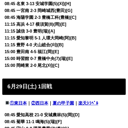
08:45 名東 3-13 安城学園(5)(刈)[H]
08:45 一宮南 2-3 岡崎城西(豊田)[G]
08:45 海陽学園 2-3 豊橋工科(豊橋)[C]
11:15 高浜 4-17 横須賀(8)(岡)[E]
11:15 誠信 3-0 豊明(瑞)[A]
11:15 愛知黎明 5-1 人環大岡崎(阿)[B]
11:15 豊野 4-0 犬山総合(刈)[B]
15:00 豊田南 4-5 福江(岡)[E]
15:00 時習館 0-7 豊橋中央(7)(瑞)[E]
15:00 岡崎東 2-0 尾北(刈)[C]
6月29日(土) 1回戦
①東日本
｜
②西日本
｜
夏の甲子園
｜
楽天ﾄﾗﾍﾞﾙ
08:45 愛知高校 21-0 安城農林(5)(岡)[D]
08:45 菊華 11-1 鳴海(5)(瑞)[F]