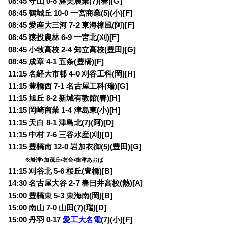
08:45 守山 0-8 渥美農業(7)(春)[G]
08:45 鶴城丘 10-0 一宮商業(5)(小)[F]
08:45 愛産大三河 7-2 東海樟風(阿)[F]
08:45 猿投農林 6-9 一宮北(刈)[F]
08:45 小牧高校 2-4 知立高校(豊田)[G]
08:45 成章 4-1 五条(豊橋)[F]
11:15 名経大市邨 4-0 刈谷工科(岡)[H]
11:15 豊橋西 7-1 名古屋工科(瑞)[G]
11:15 旭丘 8-2 新城有教館(春)[H]
11:15 岡崎商業 1-4 津島東(小)[H]
11:15 天白 8-1 津島北(7)(阿)[D]
11:15 中村 7-6 三谷水産(刈)[D]
11:15 豊橋南 12-0 岩加衣御(5)(豊田)[G]
※岩津•加茂丘•衣台•御津あおば
11:15 刈谷北 5-6 桜丘(豊橋)[B]
14:30 名古屋大谷 2-7 春日井高校(熱)[A]
15:00 豊橋東 5-3 東海南(岡)[B]
15:00 南山 7-0 山田(7)(瑞)[D]
15:00 丹羽 0-17
愛工大名電
(7)(小)[F]