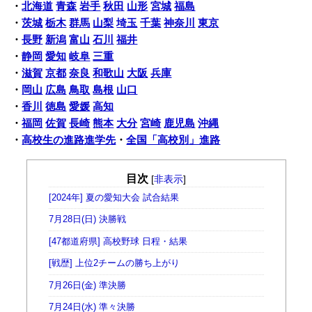
・
北海道
青森
岩手
秋田
山形
宮城
福島
・
茨城
栃木
群馬
山梨
埼玉
千葉
神奈川
東京
・
長野
新潟
富山
石川
福井
・
静岡
愛知
岐阜
三重
・
滋賀
京都
奈良
和歌山
大阪
兵庫
・
岡山
広島
鳥取
島根
山口
・
香川
徳島
愛媛
高知
・
福岡
佐賀
長崎
熊本
大分
宮崎
鹿児島
沖縄
・
高校生の進路進学先
・
全国「高校別」進路
目次
[
非表示
]
[2024年] 夏の愛知大会 試合結果
7月28日(日) 決勝戦
[47都道府県] 高校野球 日程・結果
[戦歴] 上位2チームの勝ち上がり
7月26日(金) 準決勝
7月24日(水) 準々決勝