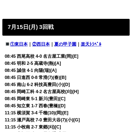
7月15日(月) 3回戦
①東日本
｜
②西日本
｜
夏の甲子園
｜
楽天ﾄﾗﾍﾞﾙ
08:45 西尾高校 4-0 名古屋工業(岡)[E]
08:45 明和 2-5 高蔵寺(熱)[A]
08:45 誠信 4-1 向陽(瑞)[A]
08:45 日進西 0-8 常滑(7)(春)[B]
08:45 南山 6-2 科技高豊田(小)[D]
08:45 岡崎工科 4-2 名古屋高校(刈)[H]
08:45 岡崎東 5-1 新川(豊田)[C]
08:45 知立東 1-7 西春(豊橋)[D]
11:15 横須賀 3-4 千種(10)(岡)[E]
11:15 瀬戸高校 7-0 豊田大谷(7)(小)[G]
11:15 小牧南 2-7 東郷(刈)[C]