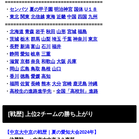
===================================
・
センバツ
夏の甲子園
明治神宮
国体
U１８
・
東北
関東
北信越
東海
近畿
中国
四国
九州
===================================
・
北海道
青森
岩手
秋田
山形
宮城
福島
・
茨城
栃木
群馬
山梨
埼玉
千葉
神奈川
東京
・
長野
新潟
富山
石川
福井
・
静岡
愛知
岐阜
三重
・
滋賀
京都
奈良
和歌山
大阪
兵庫
・
岡山
広島
鳥取
島根
山口
・
香川
徳島
愛媛
高知
・
福岡
佐賀
長崎
熊本
大分
宮崎
鹿児島
沖縄
・
高校生の進路進学先
・
全国「高校別」進路
[戦歴] 上位2チームの勝ち上がり
【
中京大中京
の戦歴｜夏の愛知大会2024年】