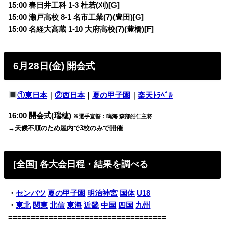
15:00 春日井工科 1-3 杜若(刈)[G]
15:00 瀬戸高校 8-1 名市工業(7)(豊田)[G]
15:00 名経大高蔵 1-10 大府高校(7)(豊橋)[F]
6月28日(金) 開会式
①東日本
｜
②西日本
｜
夏の甲子園
｜
楽天ﾄﾗﾍﾞﾙ
16:00 開会式(瑞穂)
※選手宣誓：鳴海 森部皓仁主将
→天候不順のため屋内で3校のみで開催
[全国] 各大会日程・結果を調べる
・
センバツ
夏の甲子園
明治神宮
国体
U18
・
東北
関東
北信
東海
近畿
中国
四国
九州
===================================