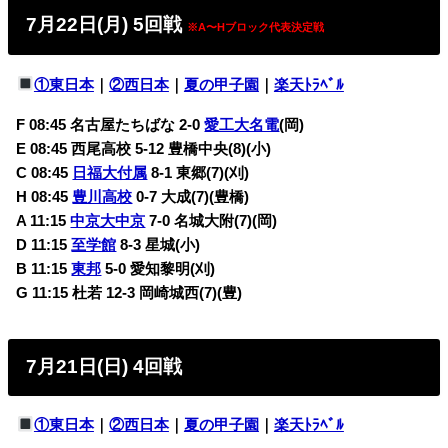
7月22日(月) 5回戦
※A〜Hブロック代表決定戦
①東日本
｜
②西日本
｜
夏の甲子園
｜
楽天ﾄﾗﾍﾞﾙ
F 08:45 名古屋たちばな 2-0
愛工大名電
(岡)
E 08:45 西尾高校 5-12 豊橋中央(8)(小)
C 08:45
日福大付属
8-1 東郷(7)(刈)
H 08:45
豊川高校
0-7 大成(7)(豊橋)
A 11:15
中京大中京
7-0 名城大附(7)(岡)
D 11:15
至学館
8-3 星城(小)
B 11:15
東邦
5-0 愛知黎明(刈)
G 11:15 杜若 12-3 岡崎城西(7)(豊)
7月21日(日) 4回戦
①東日本
｜
②西日本
｜
夏の甲子園
｜
楽天ﾄﾗﾍﾞﾙ