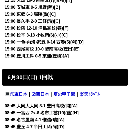
11:15 大成 10-3 岡崎北(7)(豊橋)[H]
15:00 安城東 9-5 旭野(岡)[B]
15:00 東郷 6-3 瑞陵(熱)[C]
15:00 長久手 2-0 三好(瑞)[C]
15:00 松蔭 12-10 津島高校(春)[F]
15:00 松平 3-13 小牧南(6)(小)[C]
15:00 一色•内海•武豊 0-14 西春(5)(刈)[D]
15:00 西尾高校 10-0 碧南高校(豊田)[E]
15:00 豊川工科 0-5 東浦(豊橋)[A]
6月30日(日) 1回戦
①東日本
｜
②西日本
｜
夏の甲子園
｜
楽天ﾄﾗﾍﾞﾙ
08:45 大同大大同 5-1 豊田高校(岡)[A]
08:45 一宮西 7x-6 名市工芸(10)(熱)[H]
08:45 名古屋南 4-1 惟信(瑞)[A]
08:45 豊丘 4-7 半田工科(阿)[D]