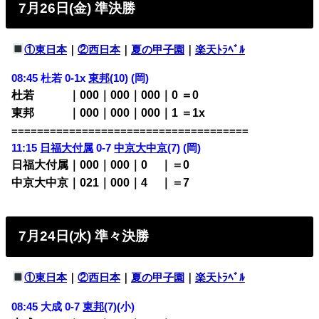
7月26日(金) 準決勝
①東日本
｜
②西日本
｜
夏の甲子園
｜
楽天ﾄﾗﾍﾞﾙ
08:45 杜若 0-1x
東邦
(10) (岡)
杜若 ｜000｜000｜000｜0 ＝0
東邦 ｜000｜000｜000｜1 ＝1x
=====================================
11:15
日福大付属
0-7
中京大中京
(7) (岡)
日福大付属｜000｜000｜0
00
｜＝0
中京大中京｜021｜000｜4
00
｜＝7
7月24日(水) 準々決勝
①東日本
｜
②西日本
｜
夏の甲子園
｜
楽天ﾄﾗﾍﾞﾙ
08:45 大成 0-7
東邦
(7)(小)