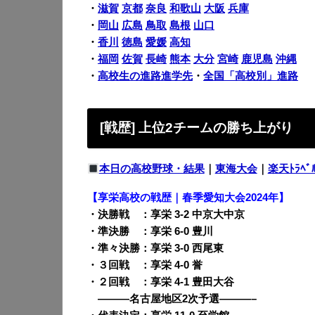
・
滋賀
京都
奈良
和歌山
大阪
兵庫
・
岡山
広島
鳥取
島根
山口
・
香川
徳島
愛媛
高知
・
福岡
佐賀
長崎
熊本
大分
宮崎
鹿児島
沖縄
・
高校生の進路進学先
・
全国「高校別」進路
[戦歴] 上位2チームの勝ち上がり
本日の高校野球・結果
｜
東海大会
｜
楽天ﾄﾗﾍﾞ
【享栄高校の戦歴｜春季愛知大会2024年】
・決勝戦 ：享栄 3-2 中京大中京
・準決勝 ：享栄 6-0 豊川
・準々決勝：享栄 3-0 西尾東
・３回戦 ：享栄 4-0 誉
・２回戦 ：享栄 4-1 豊田大谷
———名古屋地区2次予選———–