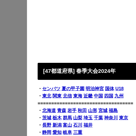
[47都道府県] 春季大会2024年
・
センバツ
夏の甲子園
明治神宮
国体
U18
・
東北
関東
北信
東海
近畿
中国
四国
九州
===================================
・
北海道
青森
岩手
秋田
山形
宮城
福島
・
茨城
栃木
群馬
山梨
埼玉
千葉
神奈川
東京
・
長野
新潟
富山
石川
福井
・
静岡
愛知
岐阜
三重