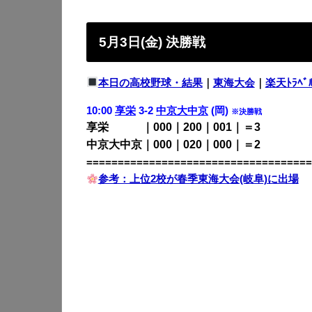
5月3日(金) 決勝戦
本日の高校野球・結果
｜
東海大会
｜
楽天ﾄﾗﾍﾞ
10:00
享栄
3-2
中京大中京
(岡)
※決勝戦
享栄 ｜000｜200｜001｜＝3
中京大中京｜000｜020｜000｜＝2
====================================
参考：上位2校が春季東海大会(岐阜)に出場