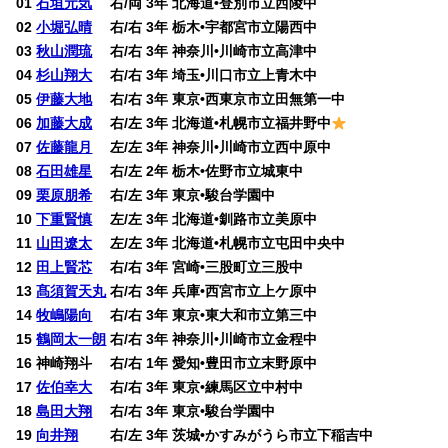
01
石垣元気
右/両 3年 北海道•登別市立西陵中
02
小堀弘晴
右/右 3年 栃木•宇都宮市立陽西中
03
秋山潤琉
右/右 3年 神奈川•川崎市立高津中
04
杉山翔大
右/右 3年 埼玉•川口市立上青木中
05
伊藤大地
右/右 3年 東京•西東京市立田無第一中
06
加藤大成
右/左 3年 北海道•札幌市立福井野中
07
佐藤龍月
左/左 3年 神奈川•川崎市立西中原中
08
石田雄星
右/左 2年 栃木•佐野市立城東中
09
栗原朋希
右/左 3年 東京•駿台学園中
10
下重賢慎
左/左 3年 北海道•釧路市立美原中
11
山田遼太
左/左 3年 北海道•札幌市立屯田中央中
12
田上賢芯
右/右 3年 宮崎•三股町立三股中
13
髙須賀天丸
右/右 3年 兵庫•西宮市立上ケ原中
14
牧嶋陽向
右/右 3年 東京•東大和市立第三中
15
鶴岡太一朗
右/右 3年 神奈川•川崎市立金程中
16 神崎翔斗 右/右 1年 愛知•豊田市立末野原中
17
佐伯幸大
右/右 3年 東京•練馬区立中村中
18
島田大翔
右/右 3年 東京•駿台学園中
19
向井翔
右/左 3年 茨城•かすみがうら市立下稲吉中