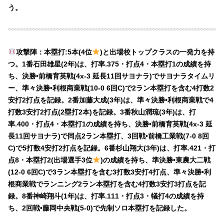
う。
攻撃陣：本塁打:5本(4位
)と出場校トップクラスの一発力を持
つ。1番石田雄星(2年)は、打率.375・打点4・本塁打1の成績を持
ち、決勝•前橋育英戦(4x-3 延長11回サヨナラ)でサヨナラタイムリ
ー、準々決勝•利根商業戦(10-0 6回C)で2ラン本塁打を含む4打数2
安打2打点を記録。2番加藤大成(3年)は、準々決勝•利根商業戦で4
打数3安打2打点(2塁打2本)を記録。3番秋山潤琉(3年)は、打
率.400・打点4・本塁打1の成績を持ち、決勝•前橋育英戦(4x-3 延
長11回サヨナラ)で同点2ラン本塁打、3回戦•前橋工業戦(7-0 8回
C)で5打数4安打2打点を記録。6番杉山翔大(3年)は、打率.421・打
点8・本塁打2(出場選手3位
)の成績を持ち、準決勝•東農大二戦
(12-0 6回C)で3ラン本塁打を含む3打数3安打4打点、準々決勝•利
根商業戦でランニング2ラン本塁打を含む4打数3安打3打点を記
録。8番神崎翔斗(1年)は、打率.111・打点3・犠打4の成績を持
ち、2回戦•藤岡中央戦(5-0)で先制ソロ本塁打を記録した。