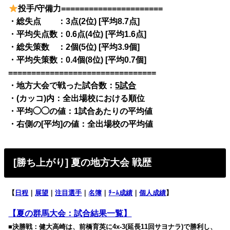
投手/守備力======================
・総失点 ：3点(2位) [平均8.7点]
・平均失点数：0.6点(4位) [平均1.6点]
・総失策数 ：2個(5位) [平均3.9個]
・平均失策数：0.4個(8位) [平均0.7個]
================================
・地方大会で戦った試合数：
5試合
・(カッコ)内：全出場校における順位
・平均◯◯の値：1試合あたりの平均値
・右側の[平均]の値：全出場校の平均値
[勝ち上がり] 夏の地方大会 戦歴
【
日程
｜
展望
｜
注目選手
｜
名簿
｜
ﾁｰﾑ成績
｜
個人成績
】
【夏の群馬大会：試合結果一覧】
■決勝戦：健大高崎は、前橋育英に4x-3(延長11回サヨナラ)で勝利し、