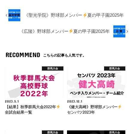
《聖光学院》野球部メンバー
夏の甲子園2025年
《広陵》野球部メンバー
夏の甲子園2025年
RECOMMEND
こちらの記事も人気です。
群馬大会
群馬大会
2023.5.1
2023.12.1
【結果】秋季群馬大会2022年
《健大高崎》野球部メンバー
全試合結果一覧
センバツ2023年
群馬大会
群馬大会