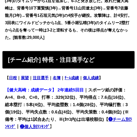
(3年)のタイムリーから1点を追加し、6-3と突き放した。敗れた健大高
崎は、背番号10下重賢慎(3年)→背番号11山田遼太(3年)→背番号7佐藤
龍月(3年)→背番号1石垣元気(3年)の4投手が継投。攻撃陣は、計4安打。
3回表にワイルドピッチから1点、5番小堀弘晴(3年)のタイムリー2塁打
から2点を奪って一時は3-2と逆転するも、その後は得点が奪えなかっ
た。[観客数:29,000人]
[チーム紹介] 特長・注目選手など
【
日程
｜
展望
｜
注目選手
｜
名簿
｜
ﾁｰﾑ成績
｜
個人成績
】
【健大高崎：成績データ】 2年連続5回目
｜スポーツ紙の評価：
A=4、B=0、C=0。打率：.329(32位)、平均得点：7.6点(16位)、
総本塁打：5本(4位)、平均盗塁数：1.4個(28位)、平均犠打数：3
個(19位)、平均失点数：0.6点(4位)、平均失策数：0.4個(8位) (※
備考：平均は1試合あたり、※(ｶｯｺ内)は出場校順位)【
❶チーム別ﾗ
ﾝｷﾝｸﾞ
｜
❷個人別ﾗﾝｷﾝｸﾞ
】