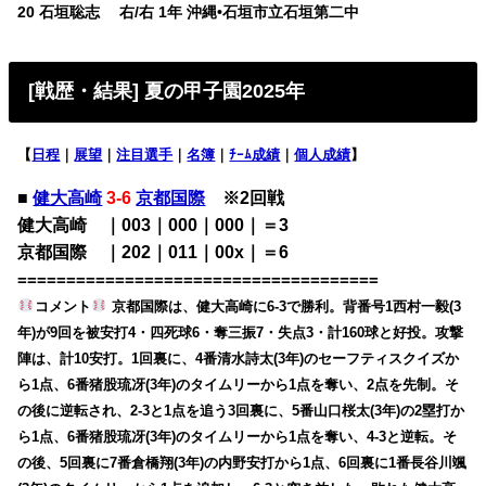
20 石垣聡志 右/右 1年 沖縄•石垣市立石垣第二中
[戦歴・結果] 夏の甲子園2025年
【
日程
｜
展望
｜
注目選手
｜
名簿
｜
ﾁｰﾑ成績
｜
個人成績
】
■
健大高崎
3-6
京都国際
※2回戦
健大高崎 ｜003｜000｜000｜＝3
京都国際 ｜202｜011｜00x｜＝6
=====================================
コメント
京都国際は、健大高崎に6-3で勝利。背番号1西村一毅(3
年)が9回を被安打4・四死球6・奪三振7・失点3・計160球と好投。攻撃
陣は、計10安打。1回裏に、4番清水詩太(3年)のセーフティスクイズか
ら1点、6番猪股琉冴(3年)のタイムリーから1点を奪い、2点を先制。そ
の後に逆転され、2-3と1点を追う3回裏に、5番山口桜太(3年)の2塁打か
ら1点、6番猪股琉冴(3年)のタイムリーから1点を奪い、4-3と逆転。そ
の後、5回裏に7番倉橋翔(3年)の内野安打から1点、6回裏に1番長谷川颯