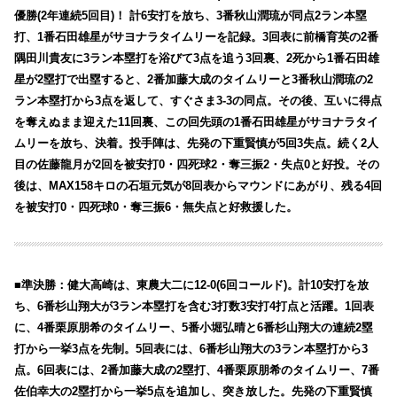
優勝(2年連続5回目)！ 計6安打を放ち、3番秋山潤琉が同点2ラン本塁
打、1番石田雄星がサヨナラタイムリーを記録。3回表に前橋育英の2番
隅田川貴友に3ラン本塁打を浴びて3点を追う3回裏、2死から1番石田雄
星が2塁打で出塁すると、2番加藤大成のタイムリーと3番秋山潤琉の2
ラン本塁打から3点を返して、すぐさま3-3の同点。その後、互いに得点
を奪えぬまま迎えた11回裏、この回先頭の1番石田雄星がサヨナラタイ
ムリーを放ち、決着。投手陣は、先発の下重賢慎が5回3失点。続く2人
目の佐藤龍月が2回を被安打0・四死球2・奪三振2・失点0と好投。その
後は、MAX158キロの石垣元気が8回表からマウンドにあがり、残る4回
を被安打0・四死球0・奪三振6・無失点と好救援した。
■準決勝：健大高崎は、東農大二に12-0(6回コールド)。計10安打を放
ち、6番杉山翔大が3ラン本塁打を含む3打数3安打4打点と活躍。1回表
に、4番栗原朋希のタイムリー、5番小堀弘晴と6番杉山翔大の連続2塁
打から一挙3点を先制。5回表には、6番杉山翔大の3ラン本塁打から3
点。6回表には、2番加藤大成の2塁打、4番栗原朋希のタイムリー、7番
佐伯幸大の2塁打から一挙5点を追加し、突き放した。先発の下重賢慎