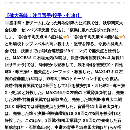
【健大高崎：注目選手(投手・打者)】
投手陣：新チームになった昨秋以降の公式戦では、秋季関東大
会決勝、センバツ準決勝でともに「横浜に敗れた以外は負けな
し」。1試合平均失点:0.6点(4位
)・1試合平均失策:0.4個(8位
)
と出場校トップレベルの高い投手力・堅守を誇る。今夏の群馬大
会では、決勝までは4試合連続(計29イニング)で無失点と圧倒し
た。MAX158キロ石垣元気(3年)は、決勝•前橋育英戦(4x-3 延長11
回サヨナラ)では、8回表から登板して、残る4回を被安打0・四死
球0・奪三振6・無失点とパーフェクト救援した。MAX147キロ左
腕の佐藤龍月(3年)は、昨年8月末のトミージョン手術から復活。
決勝•前橋育英戦では2番手として2回を被安打0・四死球2・奪三振
2・失点0と好投した。MAX145キロ左腕の下重賢慎(3年)は、先発
した決勝•前橋育英戦では5回3失点、先発した準決勝•東農大二戦
(12-0 6回C)では5回無失点と好投した。背番号11山田遼太(3年)
は、先発した準々決勝•利根商業戦(10-0 6回C)で5回を被安打3と
好投した。このほか、3回戦•前橋工業戦(7-0 8回C)で先発した石
垣聡志(1年・石垣島出身)、中継の背番号19島田大翔(3年)らが揃