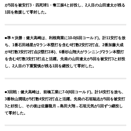
が5回を被安打3・四死球1・奪三振4と好投し、2人目の山田遼太が残る
1回を救援して零封した。
■準々決勝：健大高崎は、利根商業に10-0(6回コールド)。計11安打を放
ち、1番石田雄星が2ラン本塁打を含む4打数2安打2打点、2番加藤大成
が4打数3安打2打点(2塁打2本)、6番杉山翔大がランニング2ラン本塁打
を含む4打数3安打3打点と活躍。先発の山田遼太が5回を被安打3と好投
し、2人目の下重賢慎が残る1回を継投して零封した。
■3回戦：健大高崎は、前橋工業に7-0(8回コールド)。計14安打を放ち、
3番秋山潤琉が5打数4安打2打点と活躍。先発の石垣聡志が5回を被安打
3と好投し、その後は佐藤龍月→島田大翔→石垣元気が1回ずつ継投し
て零封した。