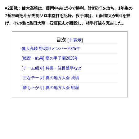
■2回戦：健大高崎は、藤岡中央に5-0で勝利。計8安打を放ち、1年生の
7番神崎翔斗が先制ソロ本塁打を記録。投手陣は、山田遼太が6回を投
げ、その後は島田大翔→石垣聡志が継投し、相手打線を完封した。
目次
[
非表示
]
健大高崎 野球部メンバー2025年
[戦歴・結果] 夏の甲子園2025年
[チーム紹介] 特長・注目選手など
[主なデータ] 夏の地方大会 成績
[勝ち上がり] 夏の地方大会 戦歴