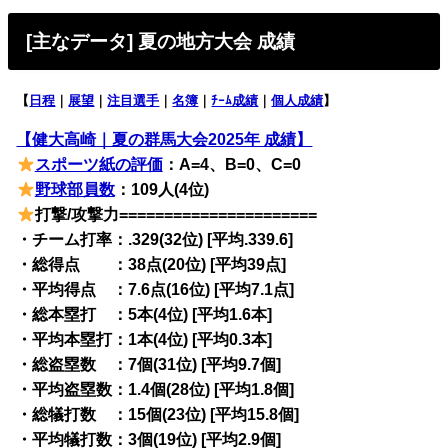
[主なデータ] 夏の地方大会 成績
【
日程
｜
展望
｜
注目選手
｜
名簿
｜
ﾁｰﾑ成績
｜
個人成績
】
【健大高崎｜夏の群馬大会2025年 成績】
スポーツ紙の評価
：A=4、B=0、C=0
野球部員数
：109人(4位)
打撃/攻撃力======================
・チーム打率：.329(32位) [平均.339.6]
・総得点 ：38点(20位) [平均39点]
・平均得点 ：7.6点(16位) [平均7.1点]
・総本塁打 ：5本(4位) [平均1.6本]
・平均本塁打：1本(4位) [平均0.3本]
・総盗塁数 ：7個(31位) [平均9.7個]
・平均盗塁数：1.4個(28位) [平均1.8個]
・総犠打数 ：15個(23位) [平均15.8個]
・平均犠打数：3個(19位) [平均2.9個]