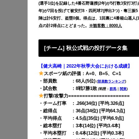
(選手1位)を記録した4番石野蓮授(2年)が5打数3安打
年)が7回を投げて被安打8・四死球7(押出3つ)・奪三振
陣は計6安打、盗塁0個。得点は、1回裏に4番箱山遥人(1
点の計2得点にとどまった。
※観客数：8000人
[チーム] 秋公式戦の投打データ集
【健大高崎｜2022年秋季大会における成績】
スポーツ紙の評価：A=0、B=5、C=1
・部員数 ：68人(5位)
(
部員数ランキング
)
・試合数 ：8戦7勝1敗
(戦歴：
群馬
｜
関東
)
打撃/攻撃力======================
・チーム打率 ：.266(34位) [平均.326点]
・総得点 ：36点(34位) [平均64.3点]
・平均得点 ：4.5点(35位) [平均6.9点]
・総本塁打 ：3本(14位) [平均3.4本]
・平均本塁打 ：0.4本(12位) [平均0.3本]