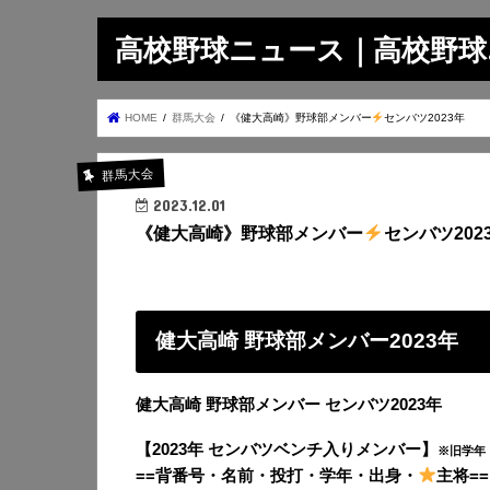
高校野球ニュース｜高校野球.on
HOME
群馬大会
《健大高崎》野球部メンバー
センバツ2023年
群馬大会
2023.12.01
《健大高崎》野球部メンバー
センバツ202
健大高崎 野球部メンバー2023年
健大高崎 野球部メンバー センバツ2023年
【2023年 センバツベンチ入りメンバー】
※旧学年
==背番号・名前・投打・学年・出身・
主将==