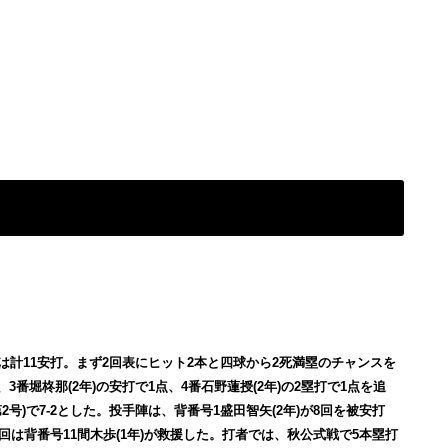
は計11安打。まず2回表にヒット2本と四球から2死満塁のチャンスを
番堀柊那(2年)の安打で1点、4番石野蓮授(2年)の2塁打で1点を追
2号)で7-2とした。投手陣は、背番号1盛田智矢(2年)が8回を被安打
終回は背番号11間木歩(1年)が救援した。打者では、秋公式戦で5本塁打