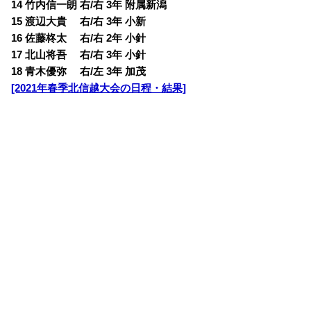
14 竹内信一朗 右/右 3年 附属新潟
15 渡辺大貴 右/右 3年 小新
16 佐藤柊太 右/右 2年 小針
17 北山将吾 右/右 3年 小針
18 青木優弥 右/左 3年 加茂
[2021年春季北信越大会の日程・結果]