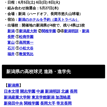
・日程：6月5日(土) 6日(日) 8日(火)
・組み合わせ抽選会：5月27日(木)
・会場：新潟（ハードオフ、長岡市悠久山球場）
・宿泊：
新潟のホテルを予約（楽天トラベル）
・出場校：
開催地の新潟県が4校で、残り4県は1校
新潟
①
新潟産大附
②
関根学園
③④
新潟明訓
・
新潟
長野
①
松商学園
富山
①
高岡第一
石川
①
小松大谷
福井
①
敦賀気比
新潟県の高校球児 進路・進学先
【
新潟県
】
日本文理
開志学園
中越
新潟明訓
北越
長岡
新潟産業大学附
東京学館新潟
加茂暁星
新発田中央
関根学園
長岡大手
帝京長岡