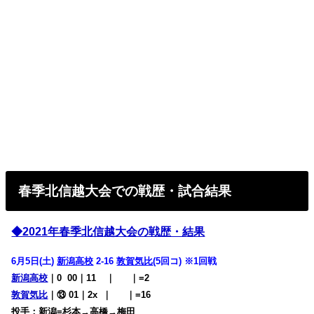
春季北信越大会での戦歴・試合結果
◆2021年春季北信越大会の戦歴・結果
6月5日(土)
新潟高校
2-16
敦賀気比
(5回コ) ※1回戦
新潟高校
｜0
00｜11
00
｜
000
｜=2
敦賀気比
｜⑬ 01｜2x
0
｜
000
｜=16
投手：新潟=杉本→高橋→梅田