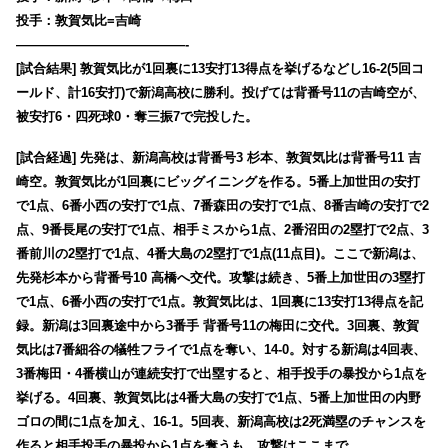
投手：敦賀気比=吉崎
—————————————-
[試合結果] 敦賀気比が1回裏に13安打13得点を挙げるなどし16-2(5回コ
ールド、計16安打)で新潟高校に勝利。投げては背番号11の吉崎空が、
被安打6・四死球0・奪三振7で完投した。
[試合経過] 先発は、新潟高校は背番号3 杉本、敦賀気比は背番号11 吉
崎空。敦賀気比が1回裏にビッグイニングを作る。5番上加世田の安打
で1点、6番小西の安打で1点、7番森田の安打で1点、8番吉崎の安打で2
点、9番長尾の安打で1点、相手ミスから1点、2番沼田の2塁打で2点、3
番前川の2塁打で1点、4番大島の2塁打で1点(11点目)。ここで新潟は、
先発杉本から背番号10 高橋へ交代。攻撃は続き、5番上加世田の3塁打
で1点、6番小西の安打で1点。敦賀気比は、1回裏に13安打13得点を記
録。新潟は3回裏途中から3番手 背番号11の梅田に交代。3回裏、敦賀
気比は7番細谷の犠牲フライで1点を奪い、14-0。対する新潟は4回表、
3番梅田・4番横山が連続安打で出塁すると、相手投手の暴投から1点を
挙げる。4回裏、敦賀気比は4番大島の安打で1点、5番上加世田の内野
ゴロの間に1点を加え、16-1。5回表、新潟高校は2死満塁のチャンスを
作ると相手投手の暴投から1点を奪うも、攻撃はここまで。