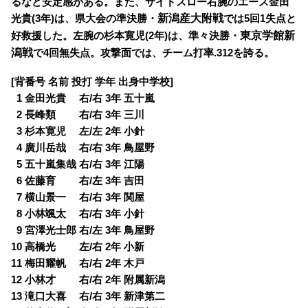
るなど安定感がある。また、サイドスロー右腕のエース金田
新潟産大附戦
光貴(3年)は、県大会の準決勝・
では5回1失点と
東京学館新
好救援した。左腕の杉本寛児(2年)は、準々決勝・
潟戦
で4回無失点。攻撃面では、チーム打率.312を誇る。
[背番号 名前 投打 学年 出身中学校]
0
1 金田光貴 右/右 3年 五十嵐
0
2 長峰類 右/右 3年 三川
0
3 杉本寛児 左/左 2年 小針
0
4 廣川岳哉 右/右 3年 鳥屋野
0
5 五十嵐集哉 右/右 3年 江陽
0
6 佐藤育 右/左 3年 吉田
0
7 横山景一 右/右 3年 関屋
0
8 小林颯太 右/右 3年 小針
0
9 宮澤光士郎 右/左 3年 鳥屋野
10 高橋光 左/右 2年 小新
11 梅田耀帆 右/右 2年 木戸
12 小林才 右/右 2年 附属新潟
13 滝口大喜 右/右 3年 新津第二