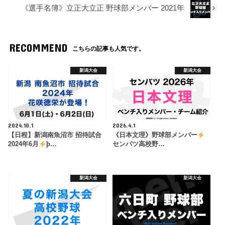
《選手名簿》立正大立正 野球部メンバー 2021年
RECOMMEND
こちらの記事も人気です。
新潟大会
新潟大会
2024.10.1
2026.4.1
【日程】新潟南魚沼市 招待試合
《日本文理》野球部メンバー
2024年6月
þ…
センバツ高校野…
新潟大会
新潟大会