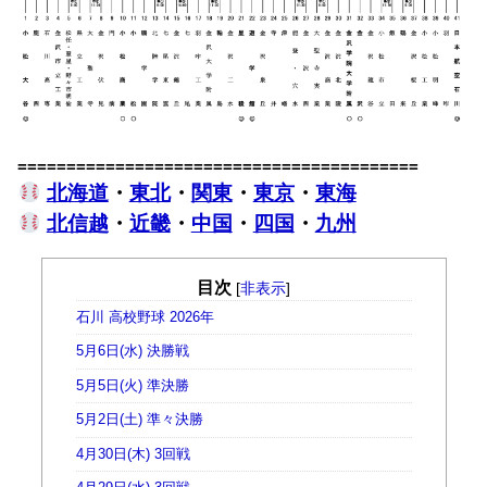
=========================================
北海道
・
東北
・
関東
・
東京
・
東海
北信越
・
近畿
・
中国
・
四国
・
九州
目次
[
非表示
]
石川 高校野球 2026年
5月6日(水) 決勝戦
5月5日(火) 準決勝
5月2日(土) 準々決勝
4月30日(木) 3回戦