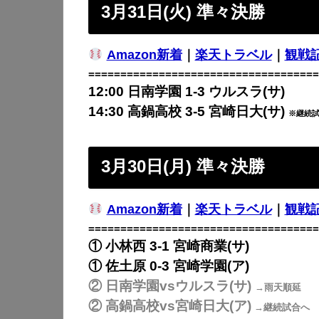
3月31日(火) 準々決勝
Amazon新着
｜
楽天トラベル
｜
観戦
====================================
12:00 日南学園 1-3 ウルスラ(サ)
14:30 高鍋高校 3-5 宮崎日大(サ)
※継続試
3月30日(月) 準々決勝
Amazon新着
｜
楽天トラベル
｜
観戦
====================================
① 小林西 3-1
宮崎商業(サ)
① 佐土原 0-3
宮崎学園(ア)
② 日南学園
vsウルスラ(サ)
→雨天順延
② 高鍋高校
vs宮崎日大(ア)
→継続試合へ