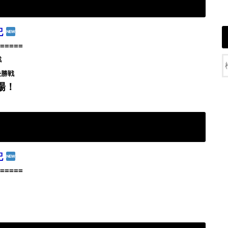
記
=====
戦
決勝戦
場！
記
=====