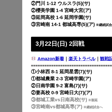
②門川 1-12 ウルスラ(5)(サ)
②櫻美学園 1-4 宮崎大宮(ア)
③延岡高校 1-6 延岡学園(サ)
③宮崎南 14-1 都城高専(5)(ア)
※継続試合(
3月22日(日) 2回戦
Amazon新着
｜
楽天トラベル
｜
観戦
====================================
①小林西 8-1 延岡星雲(7)(サ)
①都城農業 2-3 宮崎学園(ア)
②日南学園 9-2 富島(7)(サ)
②妻高校 0-9 宮崎日大(7)(ア)
③都城工業vs日南高校(サ)
※順延
③宮崎南vs都城高専(ア)
※継続試合へ