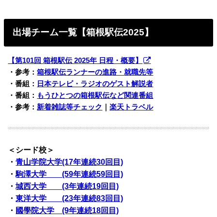
出場チーム一覧
【箱根駅伝2025】
【第101回 箱根駅伝 2025年 日程・概要】
・参考：
箱根駅伝ランナーの進路・就職先等
・番組：
日本テレビ・ラジオのゲスト解説者
・番組：
もうひとつの箱根駅伝など関連番組
・参考：
新着雑誌等チェック
｜
楽天トラベル
＜シード校＞
・
青山学院大学(17年連続30回目)
・
駒澤大学 (59年連続59回目)
・
城西大学 (3年連続19回目)
・
東洋大学 (23年連続83回目)
・
國學院大学 (9年連続18回目)