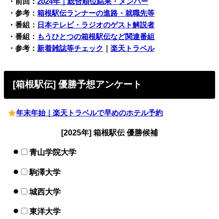
・前回：
2024年｜総合順位結果・メンバー
・参考：
箱根駅伝ランナーの進路・就職先等
・番組：
日本テレビ・ラジオのゲスト解説者
・番組：
もうひとつの箱根駅伝など関連番組
・参考：
新着雑誌等チェック
｜
楽天トラベル
[箱根駅伝] 優勝予想アンケート
年末年始｜楽天トラベルで早めのホテル予約
[2025年] 箱根駅伝 優勝候補
青山学院大学
駒澤大学
城西大学
東洋大学