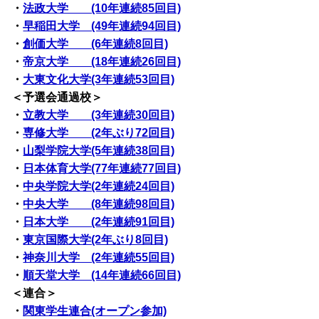
・
法政大学 (10年連続85回目)
・
早稲田大学 (49年連続94回目)
・
創価大学 (6年連続8回目)
・
帝京大学 (18年連続26回目)
・
大東文化大学(3年連続53回目)
＜予選会通過校＞
・
立教大学 (3年連続30回目)
・
専修大学 (2年ぶり72回目)
・
山梨学院大学(5年連続38回目)
・
日本体育大学(77年連続77回目)
・
中央学院大学(2年連続24回目)
・
中央大学 (8年連続98回目)
・
日本大学 (2年連続91回目)
・
東京国際大学(2年ぶり8回目)
・
神奈川大学 (2年連続55回目)
・
順天堂大学 (14年連続66回目)
＜連合＞
・
関東学生連合(オープン参加)