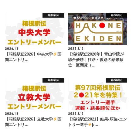
箱根駅伝
箱根駅伝
2026.1.1
2025.1.19
【箱根駅伝2026】中央大学
区
【箱根駅伝2020年】青山学院が
間エントリ…
総合優勝｜往路・復路の結果順
位・区間賞（…
箱根駅伝
箱根駅伝
2026.1.1
2025.1.19
【箱根駅伝2026】立教大学
区
【箱根駅伝2021】結果•順位•エン
間エントリ…
トリー選手
þ…