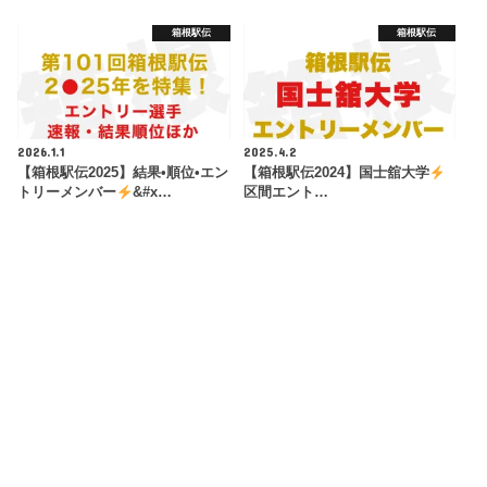
箱根駅伝
箱根駅伝
2026.1.1
2025.4.2
【箱根駅伝2025】結果•順位•エン
【箱根駅伝2024】国士舘大学
トリーメンバー
&#x…
区間エント…