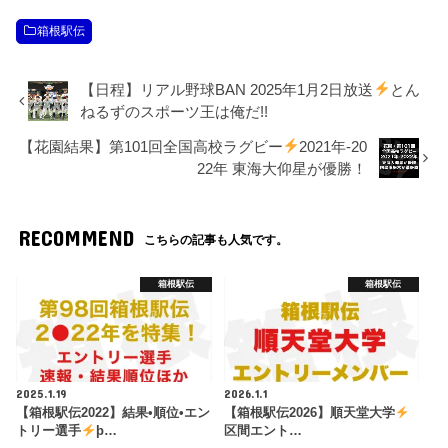
箱根駅伝
【日程】リアル野球BAN 2025年1月2日放送
とん
ねるずのスポーツ王は俺だ!!
【花園結果】第101回全国高校ラグビー
2021年-20
22年 東海大仰星が優勝！
RECOMMEND
こちらの記事も人気です。
箱根駅伝
箱根駅伝
2025.1.19
2026.1.1
【箱根駅伝2022】結果•順位•エン
【箱根駅伝2026】順天堂大学
トリー選手
þ…
区間エント…