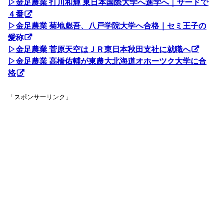
▷金足農業 打川和輝 東日本国際大学へ進学へ｜サードで
４番
▷金足農業 菊地彪吾、八戸学院大学へ合格｜セミ王子の
愛称
▷金足農業 菅原天空はＪＲ東日本秋田支社に就職へ
▷金足農業 高橋佑輔が東農大北海道オホーツク大学に合
格
「スポンサーリンク」