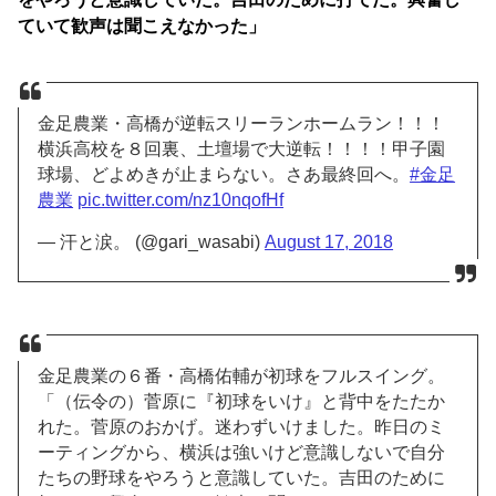
ていて歓声は聞こえなかった」
金足農業・高橋が逆転スリーランホームラン！！！
横浜高校を８回裏、土壇場で大逆転！！！！甲子園
球場、どよめきが止まらない。さあ最終回へ。
#金足
農業
pic.twitter.com/nz10nqofHf
— 汗と涙。 (@gari_wasabi)
August 17, 2018
金足農業の６番・高橋佑輔が初球をフルスイング。
「（伝令の）菅原に『初球をいけ』と背中をたたか
れた。菅原のおかげ。迷わずいけました。昨日のミ
ーティングから、横浜は強いけど意識しないで自分
たちの野球をやろうと意識していた。吉田のために