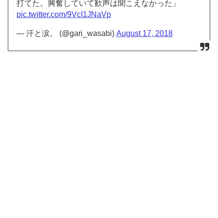
打てた。興奮していて歓声は聞こえなかった」
pic.twitter.com/9VcI1JNaVp
— 汗と涙。 (@gari_wasabi)
August 17, 2018