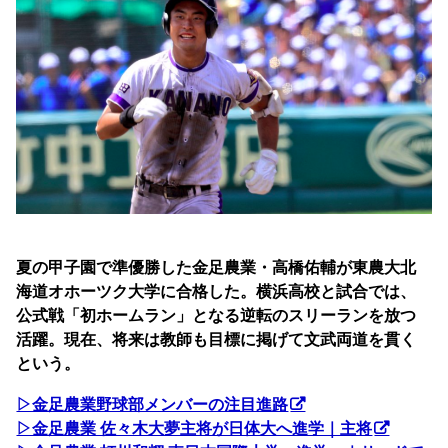
夏の甲子園で準優勝した金足農業・高橋佑輔が東農大北
海道オホーツク大学に合格した。横浜高校と試合では、
公式戦「初ホームラン」となる逆転のスリーランを放つ
活躍。現在、将来は教師も目標に掲げて文武両道を貫く
という。
▷金足農業野球部メンバーの注目進路
▷金足農業 佐々木大夢主将が日体大へ進学｜主将