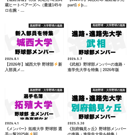
蔵ヒートベアーズへ（最速145キ
part1
þ…
ロ右腕・…
高校野球・大学野球の進路
高校野球・大学野球の進路
2026.8.1
2026.5.7
【2026年】城西大学 野球部
新
《武相》野球部メンバーの進路・
入部員メ…
進学先大学を特集｜2026年版
高校野球・大学野球の進路
高校野球・大学野球の進路
2026.4.1
2025.5.30
《メンバー》拓殖大学 野球部 選
《別府鶴見ヶ丘》野球部メンバー
手一覧2025年
…
の進路・進学先大学を特集｜