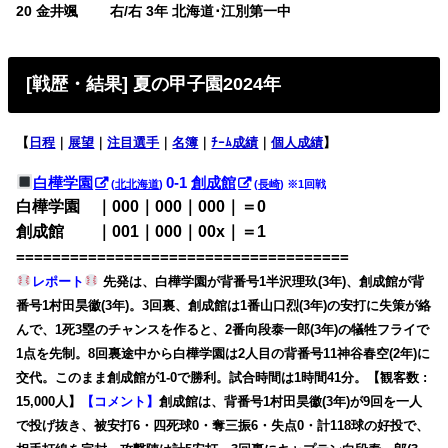
20 金井颯 右/右 3年 北海道･江別第一中
[戦歴・結果] 夏の甲子園2024年
【
日程
｜
展望
｜
注目選手
｜
名簿
｜
ﾁｰﾑ成績
｜
個人成績
】
白樺学園
0-1
創成館
(
北北海道
)
(
長崎
) ※1回戦
白樺学園 ｜000｜000｜000｜＝0
創成館 ｜001｜000｜00x｜＝1
=====================================
レポート
先発は、白樺学園が背番号1半沢理玖(3年)、創成館が背
番号1村田昊徽(3年)。3回裏、創成館は1番山口烈(3年)の安打に失策が絡
んで、1死3塁のチャンスを作ると、2番向段泰一郎(3年)の犠牲フライで
1点を先制。8回裏途中から白樺学園は2人目の背番号11神谷春空(2年)に
交代。このまま創成館が1-0で勝利。試合時間は1時間41分。【観客数 :
15,000人】
【コメント】
創成館は、背番号1村田昊徽(3年)が9回を一人
で投げ抜き、被安打6・四死球0・奪三振6・失点0・計118球の好投で、