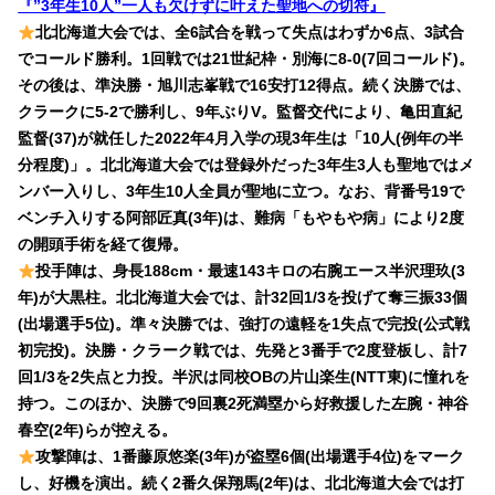
『”3年生10人”一人も欠けずに叶えた聖地への切符』
北北海道大会では、全6試合を戦って失点はわずか6点、3試合
でコールド勝利。1回戦では21世紀枠・別海に8-0(7回コールド)。
その後は、準決勝・旭川志峯戦で16安打12得点。続く決勝では、
クラークに5-2で勝利し、9年ぶりV。監督交代により、亀田直紀
監督(37)が就任した2022年4月入学の現3年生は「10人(例年の半
分程度)」。北北海道大会では登録外だった3年生3人も聖地ではメ
ンバー入りし、3年生10人全員が聖地に立つ。なお、背番号19で
ベンチ入りする阿部匠真(3年)は、難病「もやもや病」により2度
の開頭手術を経て復帰。
投手陣は、身長188cm・最速143キロの右腕エース半沢理玖(3
年)が大黒柱。北北海道大会では、計32回1/3を投げて奪三振33個
(出場選手5位)。準々決勝では、強打の遠軽を1失点で完投(公式戦
初完投)。決勝・クラーク戦では、先発と3番手で2度登板し、計7
回1/3を2失点と力投。半沢は同校OBの片山楽生(NTT東)に憧れを
持つ。このほか、決勝で9回裏2死満塁から好救援した左腕・神谷
春空(2年)らが控える。
攻撃陣は、1番藤原悠楽(3年)が盗塁6個(出場選手4位)をマーク
し、好機を演出。続く2番久保翔馬(2年)は、北北海道大会では打