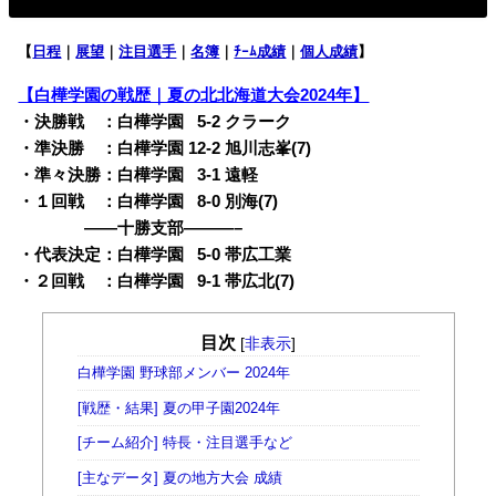
【
日程
｜
展望
｜
注目選手
｜
名簿
｜
ﾁｰﾑ成績
｜
個人成績
】
【白樺学園の戦歴｜夏の北北海道大会2024年】
・決勝戦 ：白樺学園
0
5-2 クラーク
・準決勝 ：白樺学園 12-2 旭川志峯(7)
・準々決勝：白樺学園
0
3-1 遠軽
・１回戦 ：白樺学園
0
8-0 別海(7)
——十勝支部———–
・代表決定：白樺学園
0
5-0 帯広工業
・２回戦 ：白樺学園
0
9-1 帯広北(7)
目次
[
非表示
]
白樺学園 野球部メンバー 2024年
[戦歴・結果] 夏の甲子園2024年
[チーム紹介] 特長・注目選手など
[主なデータ] 夏の地方大会 成績