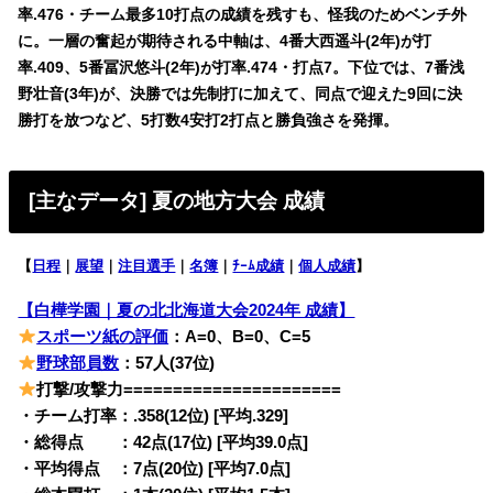
率.476・チーム最多10打点の成績を残すも、怪我のためベンチ外
に。一層の奮起が期待される中軸は、4番大西遥斗(2年)が打
率.409、5番冨沢悠斗(2年)が打率.474・打点7。下位では、7番浅
野壮音(3年)が、決勝では先制打に加えて、同点で迎えた9回に決
勝打を放つなど、5打数4安打2打点と勝負強さを発揮。
[主なデータ] 夏の地方大会 成績
【
日程
｜
展望
｜
注目選手
｜
名簿
｜
ﾁｰﾑ成績
｜
個人成績
】
【白樺学園｜夏の北北海道大会2024年 成績】
スポーツ紙の評価
：A=0、B=0、C=5
野球部員数
：57人(37位)
打撃/攻撃力======================
・チーム打率：.358(12位) [平均.329]
・総得点 ：42点(17位) [平均39.0点]
・平均得点 ：7点(20位) [平均7.0点]