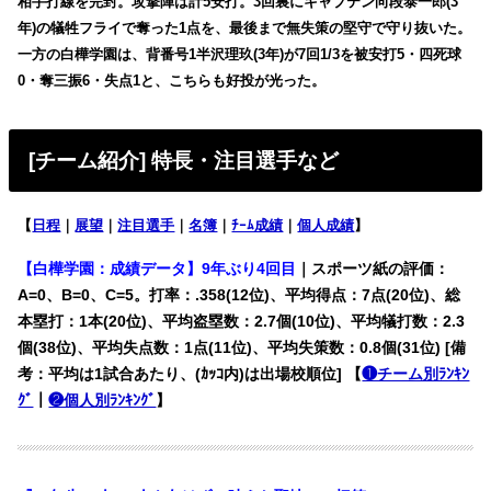
相手打線を完封。攻撃陣は計5安打。3回裏にキャプテン向段泰一郎(3
年)の犠牲フライで奪った1点を、最後まで無失策の堅守で守り抜いた。
一方の白樺学園は、背番号1半沢理玖(3年)が7回1/3を被安打5・四死球
0・奪三振6・失点1と、こちらも好投が光った。
[チーム紹介] 特長・注目選手など
【
日程
｜
展望
｜
注目選手
｜
名簿
｜
ﾁｰﾑ成績
｜
個人成績
】
【白樺学園：成績データ】
9年ぶり4回目
｜スポーツ紙の評価：
A=0、B=0、C=5。打率：.358(12位)、平均得点：7点(20位)、総
本塁打：1本(20位)、平均盗塁数：2.7個(10位)、平均犠打数：2.3
個(38位)、平均失点数：1点(11位)、平均失策数：0.8個(31位) [備
考：平均は1試合あたり、(ｶｯｺ内)は出場校順位] 【
❶チーム別ﾗﾝｷﾝ
ｸﾞ
｜
❷個人別ﾗﾝｷﾝｸﾞ
】