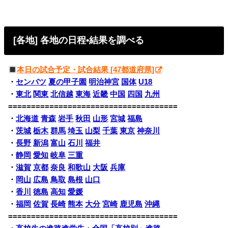
[各地] 各地の日程•結果を調べる
本日の試合予定・試合結果 [47都道府県]
・
センバツ
夏の甲子園
明治神宮
国体
U18
・
東北
関東
北信越
東海
近畿
中国
四国
九州
=====================================
・
北海道
青森
岩手
秋田
山形
宮城
福島
・
茨城
栃木
群馬
埼玉
山梨
千葉
東京
神奈川
・
長野
新潟
富山
石川
福井
・
静岡
愛知
岐阜
三重
・
滋賀
京都
奈良
和歌山
大阪
兵庫
・
岡山
広島
鳥取
島根
山口
・
香川
徳島
高知
愛媛
・
福岡
佐賀
長崎
熊本
大分
宮崎
鹿児島
沖縄
=====================================