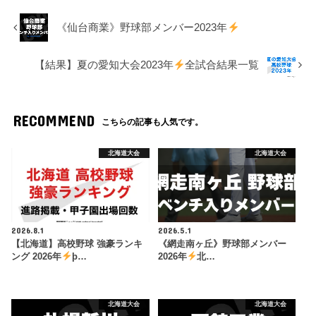
《仙台商業》野球部メンバー2023年
【結果】夏の愛知大会2023年
全試合結果一覧
RECOMMEND
こちらの記事も人気です。
北海道大会
北海道大会
2026.8.1
2026.5.1
【北海道】高校野球 強豪ランキ
《網走南ヶ丘》野球部メンバー
ング 2026年
þ…
2026年
北…
北海道大会
北海道大会