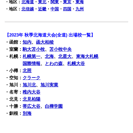
・地区：
北海道
・
東北
・
関東
・
東京
・
東海
・地区：
北信越
・
近畿
・
中国
・
四国
・
九州
【2023年 秋季北海道大会(全道) 出場校一覧】
・函館：
知内
、
函大柏稜
・室蘭：
駒大苫小牧
、
苫小牧中央
・札幌：
札幌第一
、
北海
、
北星大
、
東海大札幌
・札幌：
国際情報
、
とわの森
、
札幌大谷
・小樽：
北照
・空知：
クラーク
・旭川：
旭川北
、
旭川実業
・名寄：
稚内大谷
・北見：
北見柏陽
・十勝：
帯広大谷
、
白樺学園
・釧根：
別海