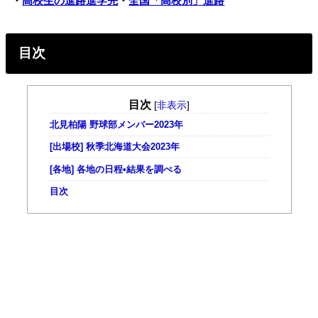
・
高校生の進路進学先
・
全国「高校別」進路
目次
目次
[
非表示
]
北見柏陽 野球部メンバー2023年
[出場校] 秋季北海道大会2023年
[各地] 各地の日程•結果を調べる
目次