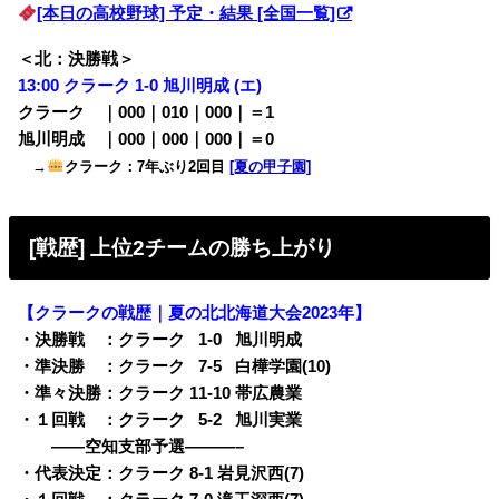
[本日の高校野球] 予定・結果 [全国一覧]
＜北：決勝戦＞
13:00 クラーク 1-0 旭川明成 (エ)
クラーク ｜000｜010｜000｜＝1
旭川明成 ｜000｜000｜000｜＝0
→
クラーク：7年ぶり2回目
[夏の甲子園]
[戦歴] 上位2チームの勝ち上がり
【クラークの戦歴｜夏の北北海道大会2023年】
・決勝戦 ：クラーク
0
1-0
0
旭川明成
・準決勝 ：クラーク
0
7-5
0
白樺学園(10)
・準々決勝：クラーク 11-10 帯広農業
・１回戦 ：クラーク
0
5-2
0
旭川実業
——空知支部予選———–
・代表決定：クラーク 8-1 岩見沢西(7)