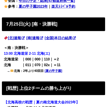
全国：
今日の予定・結果[47都道府県一覧]
参考：
夏の甲子園2023年
｜
楽天ﾄﾗﾍﾞﾙ予約
7月25日(火) [南・決勝戦]
[北]速報
[南]速報
[全国]本日の結果
＜南：決勝戦＞
13:00 北海道栄 2-11 北海(エ)
北海道栄 ｜000｜000｜110｜＝2
北海 ｜011｜070｜02x｜＝11
→
北海：2年ぶり40回目
[夏の甲子園]
[戦歴] 上位2チームの勝ち上がり
【北海高校の戦歴｜夏の南北海道大会2023年】