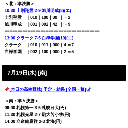
＜北：準決勝＞
10:30 士別翔雲 2-9
旭川明成(8)(エ)
士別翔雲 ｜010｜100｜00
0
｜＝2
旭川明成 ｜001｜002｜42
0
｜＝9
=====================================
13:00
クラーク 7-5 白樺学園(10)(エ)
クラーク ｜010｜011｜000｜4 ＝7
白樺学園 ｜002｜100｜000｜2 ＝5
7月19日(水) [南]
[本日の高校野球] 予定・結果 [全国一覧]
＜南：準々決勝＞
09:00 札幌第一 3-6 札幌日大(円)
11:30 札幌光星 2-7 駒大苫小牧(円)
14:00 立命館慶祥 2-3 北海(円)