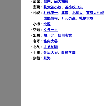
・函館：
知内
、
函大柏稜
・室蘭：
駒大苫小牧
、
苫小牧中央
・札幌：
札幌第一
、
北海
、
北星大
、
東海大札幌
・札幌：
国際情報
、
とわの森
、
札幌大谷
・小樽：
北照
・空知：
クラーク
・旭川：
旭川北
、
旭川実業
・名寄：
稚内大谷
・北見：
北見柏陽
・十勝：
帯広大谷
、
白樺学園
・釧根：
別海