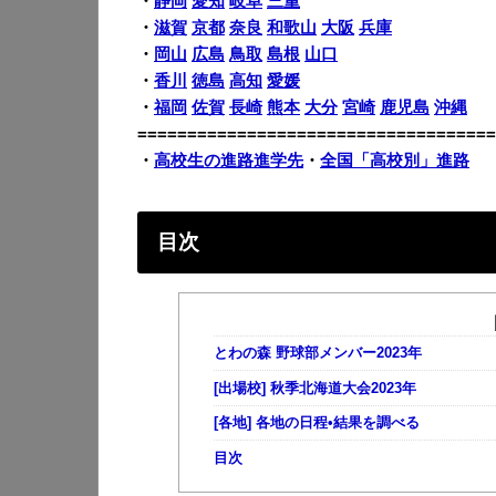
・
静岡
愛知
岐阜
三重
・
滋賀
京都
奈良
和歌山
大阪
兵庫
・
岡山
広島
鳥取
島根
山口
・
香川
徳島
高知
愛媛
・
福岡
佐賀
長崎
熊本
大分
宮崎
鹿児島
沖縄
====================================
・
高校生の進路進学先
・
全国「高校別」進路
目次
とわの森 野球部メンバー2023年
[出場校] 秋季北海道大会2023年
[各地] 各地の日程•結果を調べる
目次