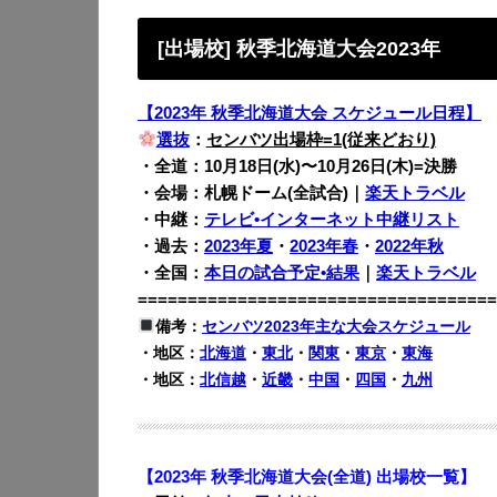
[出場校] 秋季北海道大会2023年
【2023年 秋季北海道大会 スケジュール日程】
選抜
：
センバツ出場枠=1(従来どおり)
・全道：10月18日(水)〜10月26日(木)=決勝
・会場：札幌ドーム(全試合)｜
楽天トラベル
・中継：
テレビ•インターネット中継リスト
・過去：
2023年夏
・
2023年春
・
2022年秋
・全国：
本日の試合予定•結果
｜
楽天トラベル
====================================
備考：
センバツ2023年主な大会スケジュール
・地区：
北海道
・
東北
・
関東
・
東京
・
東海
・地区：
北信越
・
近畿
・
中国
・
四国
・
九州
【2023年 秋季北海道大会(全道) 出場校一覧】