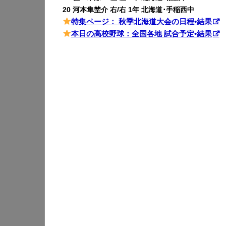
20 河本隼埜介 右/右 1年 北海道･手稲西中
特集ページ： 秋季北海道大会の日程•結果
本日の高校野球：全国各地 試合予定•結果