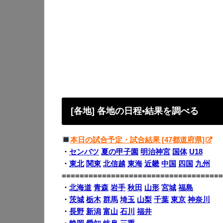
[各地] 各地の日程•結果を調べる
本日の試合予定・試合結果 [47都道府県]
・
センバツ
夏の甲子園
明治神宮
国体
U18
・
東北
関東
北信越
東海
近畿
中国
四国
九州
====================================
・
北海道
青森
岩手
秋田
山形
宮城
福島
・
茨城
栃木
群馬
埼玉
山梨
千葉
東京
神奈川
・
長野
新潟
富山
石川
福井