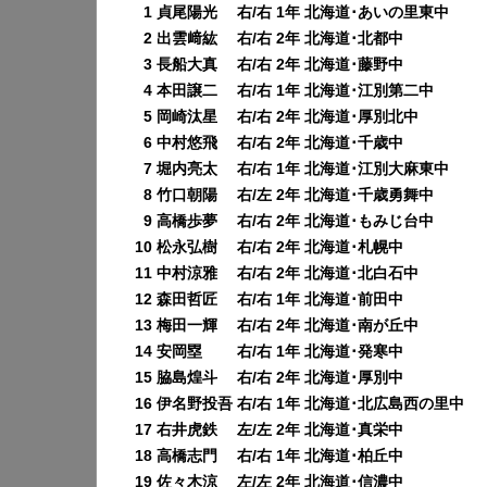
0
1 貞尾陽光 右/右 1年 北海道･あいの里東中
0
2 出雲﨑紘 右/右 2年 北海道･北都中
0
3 長船大真 右/右 2年 北海道･藤野中
0
4 本田譲二 右/右 1年 北海道･江別第二中
0
5 岡崎汰星 右/右 2年 北海道･厚別北中
0
6 中村悠飛 右/右 2年 北海道･千歳中
0
7 堀内亮太 右/右 1年 北海道･江別大麻東中
0
8 竹口朝陽 右/左 2年 北海道･千歳勇舞中
0
9 高橋歩夢 右/右 2年 北海道･もみじ台中
10 松永弘樹 右/右 2年 北海道･札幌中
11 中村涼雅 右/右 2年 北海道･北白石中
12 森田哲匠 右/右 1年 北海道･前田中
13 梅田一輝 右/右 2年 北海道･南が丘中
14 安岡塁 右/右 1年 北海道･発寒中
15 脇島煌斗 右/右 2年 北海道･厚別中
16 伊名野投吾 右/右 1年 北海道･北広島西の里中
17 右井虎鉄 左/左 2年 北海道･真栄中
18 高橋志門 右/右 1年 北海道･柏丘中
19 佐々木涼 左/左 2年 北海道･信濃中