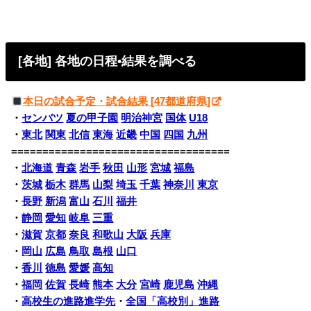
[各地] 各地の日程•結果を調べる
本日の試合予定・試合結果 [47都道府県]
・
センバツ
夏の甲子園
明治神宮
国体
U18
・
東北
関東
北信
東海
近畿
中国
四国
九州
===================================
・
北海道
青森
岩手
秋田
山形
宮城
福島
・
茨城
栃木
群馬
山梨
埼玉
千葉
神奈川
東京
・
長野
新潟
富山
石川
福井
・
静岡
愛知
岐阜
三重
・
滋賀
京都
奈良
和歌山
大阪
兵庫
・
岡山
広島
鳥取
島根
山口
・
香川
徳島
愛媛
高知
・
福岡
佐賀
長崎
熊本
大分
宮崎
鹿児島
沖縄
・
高校生の進路進学先
・
全国「高校別」進路