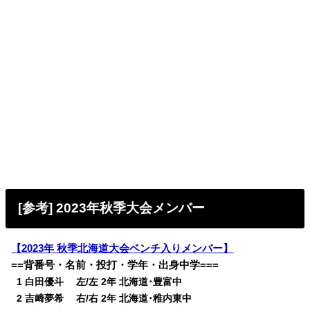
[参考] 2023年秋季大会メンバー
【2023年 秋季北海道大会ベンチ入りメンバー】
==背番号・名前・投打・学年・出身中学===
0
1 白田優斗 左/左 2年 北海道･豊富中
0
2 吉﨑夢希 右/右 2年 北海道･稚内東中