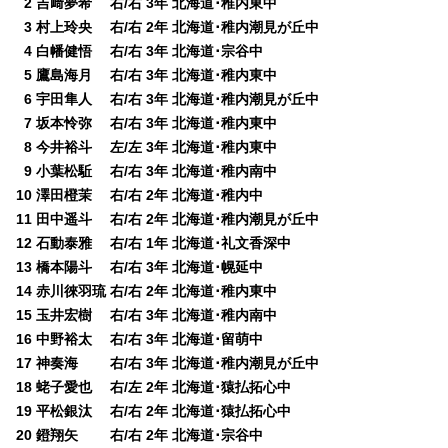
0
2 吉﨑夢希 右/右 3年 北海道･稚内東中
0
3 村上玲央 右/右 2年 北海道･稚内潮見が丘中
0
4 白幡健悟 右/右 3年 北海道･宗谷中
0
5 鷹島海月 右/右 3年 北海道･稚内東中
0
6 宇田隼人 右/右 3年 北海道･稚内潮見が丘中
0
7 坂本怜弥 右/右 3年 北海道･稚内東中
0
8 今井裕斗 左/左 3年 北海道･稚内東中
0
9 小葉松駈 右/右 3年 北海道･稚内南中
10 澤田橙茉 右/右 2年 北海道･稚内中
11 田中遥斗 右/右 2年 北海道･稚内潮見が丘中
12 石動泰雅 右/右 1年 北海道･礼文香深中
13 橋本陽斗 右/右 3年 北海道･幌延中
14 赤川徠羽琉 右/右 2年 北海道･稚内東中
15 玉井宏樹 右/右 3年 北海道･稚内南中
16 中野裕太 右/右 3年 北海道･留萌中
17 神奏海 右/右 3年 北海道･稚内潮見が丘中
18 蛯子愛也 右/左 2年 北海道･猿払拓心中
19 平松銀汰 右/右 2年 北海道･猿払拓心中
20 鐙翔矢 右/右 2年 北海道･宗谷中