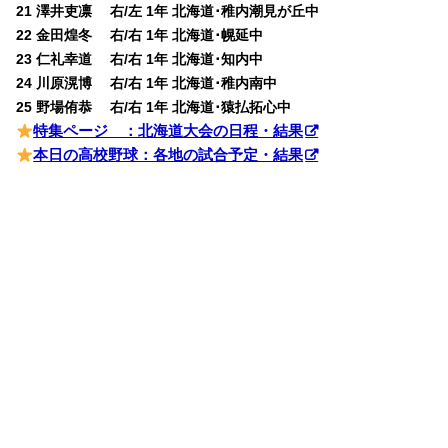
21 澤井吏凛 右/左 1年 北海道･稚内潮見が丘中
22 金田煌冬 右/右 1年 北海道･幌延中
23 仁礼幸道 右/右 1年 北海道･知内中
24 川原滉博 右/右 1年 北海道･稚内南中
25 野場侑恭 右/右 1年 北海道･猿払拓心中
特集ページ ：北海道大会の日程・結果
本日の高校野球：各地の試合予定・結果