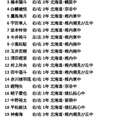
0
3 橋本陽斗 右/右 2年 北海道･幌延中
0
4 白幡健悟 右/右 2年 北海道･宗谷中
0
5 鷹島海月 右/右 2年 北海道･稚内東中
0
6 宇田隼人 右/右 2年 北海道･稚内潮見が丘中
0
7 坂本怜弥 右/右 2年 北海道･稚内東中
0
8 今井裕斗 左/左 2年 北海道･稚内東中
0
9 小葉松駈 右/右 2年 北海道･稚内南中
10 玉井宏樹 右/右 2年 北海道･稚内南中
11 澤田橙茉 右/右 1年 北海道･稚内中
12 村上玲央 右/右 1年 北海道･稚内潮見が丘中
13 田中遥斗 右/右 1年 北海道･稚内潮見が丘中
14 赤川徠羽琉 右/右 1年 北海道･稚内東中
15 鐙翔矢 右/右 1年 北海道･宗谷中
16 蛯子愛也 右/左 1年 北海道･猿払拓心中
17 中野裕太 右/右 2年 北海道･留萌中
18 平松銀汰 右/右 1年 北海道･猿払拓心中
19 神奏海 右/右 2年 北海道･稚内潮見が丘中