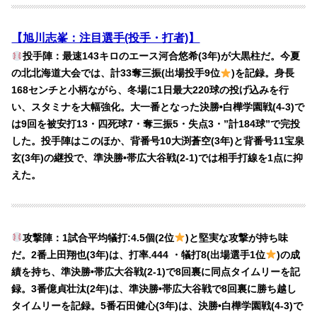
【旭川志峯：注目選手(投手・打者)】
投手陣：最速143キロのエース河合悠希(3年)が大黒柱だ。今夏
の北北海道大会では、計33奪三振(出場投手9位
)を記録。身長
168センチと小柄ながら、冬場に1日最大220球の投げ込みを行
い、スタミナを大幅強化。大一番となった決勝•白樺学園戦(4-3)で
は9回を被安打13・四死球7・奪三振5・失点3・”計184球”で完投
した。投手陣はこのほか、背番号10大渕蒼空(3年)と背番号11宝泉
玄(3年)の継投で、準決勝•帯広大谷戦(2-1)では相手打線を1点に抑
えた。
攻撃陣：1試合平均犠打:4.5個(2位
)と堅実な攻撃が持ち味
だ。2番上田翔也(3年)は、打率.444 ・犠打8(出場選手1位
)の成
績を持ち、準決勝•帯広大谷戦(2-1)で8回裏に同点タイムリーを記
録。3番億貞壮汰(2年)は、準決勝•帯広大谷戦で8回裏に勝ち越し
タイムリーを記録。5番石田健心(3年)は、決勝•白樺学園戦(4-3)で