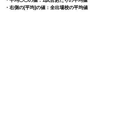
・平均◯◯の値：1試合あたりの平均値
・右側の[平均]の値：全出場校の平均値