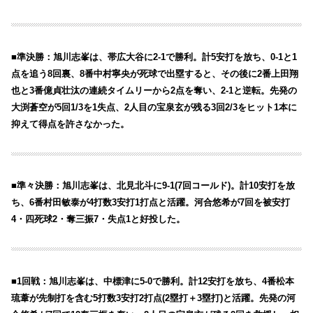
■準決勝：旭川志峯は、帯広大谷に2-1で勝利。計5安打を放ち、0-1と1
点を追う8回裏、8番中村寧央が死球で出塁すると、その後に2番上田翔
也と3番億貞壮汰の連続タイムリーから2点を奪い、2-1と逆転。先発の
大渕蒼空が5回1/3を1失点、2人目の宝泉玄が残る3回2/3をヒット1本に
抑えて得点を許さなかった。
■準々決勝：旭川志峯は、北見北斗に9-1(7回コールド)。計10安打を放
ち、6番村田敏泰が4打数3安打1打点と活躍。河合悠希が7回を被安打
4・四死球2・奪三振7・失点1と好投した。
■1回戦：旭川志峯は、中標津に5-0で勝利。計12安打を放ち、4番松本
琉葦が先制打を含む5打数3安打2打点(2塁打＋3塁打)と活躍。先発の河