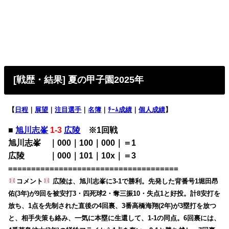
[戦歴・結果] 夏の甲子園2025年
【
日程
｜
展望
｜
注目選手
｜
名簿
｜
ﾁｰﾑ成績
｜
個人成績
】
■
旭川志峯
1-3
広陵
※1回戦
旭川志峯 ｜000｜100｜000｜＝1
広陵 ｜000｜101｜10x｜＝3
=====================================
コメント
広陵は、旭川志峯に3-1で勝利。先発した背番号1堀田昂
佑(3年)が9回を被安打3・四死球2・奪三振10・失点1と好投。計8安打を
放ち、1点を先制された直後の4回裏、3番高橋海翔(2年)が3塁打を放つ
と、相手失策も絡み、一気に本塁に生還して、1-1の同点。6回裏には、