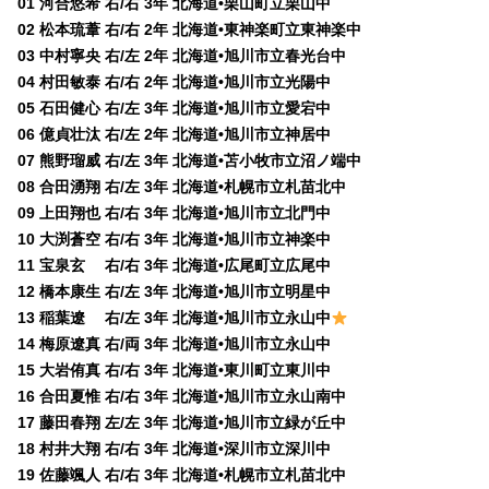
01 河合悠希 右/右 3年 北海道•栗山町立栗山中
02 松本琉葦 右/右 2年 北海道•東神楽町立東神楽中
03 中村寧央 右/左 2年 北海道•旭川市立春光台中
04 村田敏泰 右/右 2年 北海道•旭川市立光陽中
05 石田健心 右/左 3年 北海道•旭川市立愛宕中
06 億貞壮汰 右/左 2年 北海道•旭川市立神居中
07 熊野瑠威 右/左 3年 北海道•苫小牧市立沼ノ端中
08 合田湧翔 右/左 3年 北海道•札幌市立札苗北中
09 上田翔也 右/右 3年 北海道•旭川市立北門中
10 大渕蒼空 右/右 3年 北海道•旭川市立神楽中
11 宝泉玄 右/右 3年 北海道•広尾町立広尾中
12 橋本康生 右/左 3年 北海道•旭川市立明星中
13 稲葉遼 右/左 3年 北海道•旭川市立永山中
14 梅原遼真 右/両 3年 北海道•旭川市立永山中
15 大岩侑真 右/右 3年 北海道•東川町立東川中
16 合田夏惟 右/右 3年 北海道•旭川市立永山南中
17 藤田春翔 左/左 3年 北海道•旭川市立緑が丘中
18 村井大翔 右/右 3年 北海道•深川市立深川中
19 佐藤颯人 右/右 3年 北海道•札幌市立札苗北中