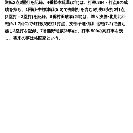
逆転2点3塁打を記録。4番松本琉葦(2年)は、打率.364・打点8の成
績を持ち、1回戦•中標津戦(5-0)で先制打を含む5打数3安打2打点
(2塁打＋3塁打)を記録。6番村田敏泰(2年)は、準々決勝•北見北斗
戦(9-1 7回C)で4打数3安打1打点、支部予選•旭川北戦(7-2)で勝ち
越し3塁打を記録。7番熊野瑠威(3年)は、打率.500の高打率を残
し、将来の夢は格闘家という。