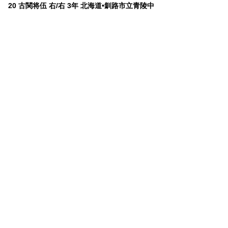
20 古関将伍 右/右 3年 北海道•釧路市立青陵中