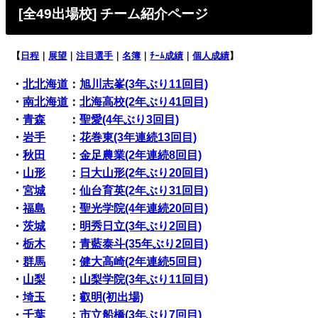
[全49出場校
] チーム紹介ページ
【
日程
｜
展望
｜
注目選手
｜
名簿
｜
ﾁｰﾑ成績
｜
個人成績
】
・
北北海道
：
旭川志峯(3年ぶり11回目)
・
南北海道
：
北海高校(2年ぶり41回目)
・
青森
：
聖愛(4年ぶり3回目)
・
岩手
：
花巻東(3年連続13回目)
・
秋田
：
金足農業(2年連続8回目)
・
山形
：
日大山形(2年ぶり20回目)
・
宮城
：
仙台育英(2年ぶり31回目)
・
福島
：
聖光学院(4年連続20回目)
・
茨城
：
明秀日立(3年ぶり2回目)
・
栃木
：
青藍泰斗(35年ぶり2回目)
・
群馬
：
健大高崎(2年連続5回目)
・
山梨
：
山梨学院(3年ぶり11回目)
・
埼玉
：
叡明(初出場)
・
千葉
：
市立船橋(3年ぶり7回目)