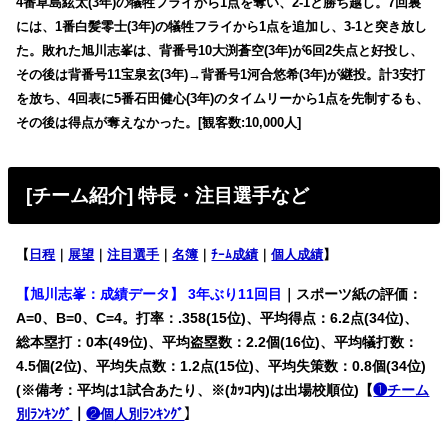
4番草島絃太(3年)の犠牲フライから1点を奪い、2-1と勝ち越し。7回裏
には、1番白髪零士(3年)の犠牲フライから1点を追加し、3-1と突き放し
た。敗れた旭川志峯は、背番号10大渕蒼空(3年)が6回2失点と好投し、
その後は背番号11宝泉玄(3年)→背番号1河合悠希(3年)が継投。計3安打
を放ち、4回表に5番石田健心(3年)のタイムリーから1点を先制するも、
その後は得点が奪えなかった。[観客数:10,000人]
[チーム紹介] 特長・注目選手など
【
日程
｜
展望
｜
注目選手
｜
名簿
｜
ﾁｰﾑ成績
｜
個人成績
】
【旭川志峯：成績データ】 3年ぶり11回目
｜スポーツ紙の評価：
A=0、B=0、C=4。打率：.358(15位)、平均得点：6.2点(34位)、
総本塁打：0本(49位)、平均盗塁数：2.2個(16位)、平均犠打数：
4.5個(2位)、平均失点数：1.2点(15位)、平均失策数：0.8個(34位)
(※備考：平均は1試合あたり、※(ｶｯｺ内)は出場校順位)【
❶チーム
別ﾗﾝｷﾝｸﾞ
｜
❷個人別ﾗﾝｷﾝｸﾞ
】