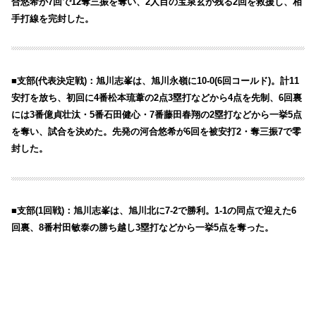
合悠希が7回で12奪三振を奪い、2人目の宝泉玄が残る2回を救援し、相
手打線を完封した。
■支部(代表決定戦)：旭川志峯は、旭川永嶺に10-0(6回コールド)。計11
安打を放ち、初回に4番松本琉葦の2点3塁打などから4点を先制、6回裏
には3番億貞壮汰・5番石田健心・7番藤田春翔の2塁打などから一挙5点
を奪い、試合を決めた。先発の河合悠希が6回を被安打2・奪三振7で零
封した。
■支部(1回戦)：旭川志峯は、旭川北に7-2で勝利。1-1の同点で迎えた6
回裏、8番村田敏泰の勝ち越し3塁打などから一挙5点を奪った。