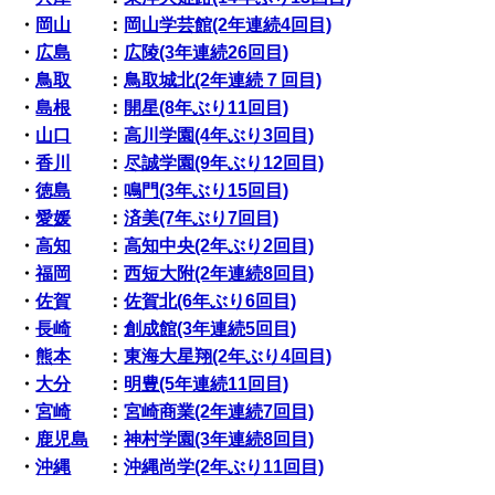
・
岡山
：
岡山学芸館(2年連続4回目)
・
広島
：
広陵(3年連続26回目)
・
鳥取
：
鳥取城北(2年連続７回目)
・
島根
：
開星(8年ぶり11回目)
・
山口
：
高川学園(4年ぶり3回目)
・
香川
：
尽誠学園(9年ぶり12回目)
・
徳島
：
鳴門(3年ぶり15回目)
・
愛媛
：
済美(7年ぶり7回目)
・
高知
：
高知中央(2年ぶり2回目)
・
福岡
：
西短大附(2年連続8回目)
・
佐賀
：
佐賀北(6年ぶり6回目)
・
長崎
：
創成館(3年連続5回目)
・
熊本
：
東海大星翔(2年ぶり4回目)
・
大分
：
明豊(5年連続11回目)
・
宮崎
：
宮崎商業(2年連続7回目)
・
鹿児島
：
神村学園(3年連続8回目)
・
沖縄
：
沖縄尚学(2年ぶり11回目)