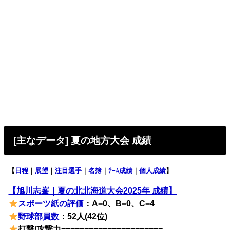
[主なデータ] 夏の地方大会 成績
【
日程
｜
展望
｜
注目選手
｜
名簿
｜
ﾁｰﾑ成績
｜
個人成績
】
【旭川志峯｜夏の北北海道大会2025年 成績】
スポーツ紙の評価
：A=0、B=0、C=4
野球部員数
：52人(42位)
打撃/攻撃力======================