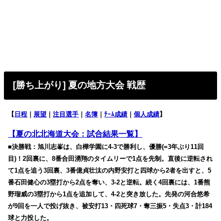
[勝ち上がり] 夏の地方大会 戦歴
【
日程
｜
展望
｜
注目選手
｜
名簿
｜
ﾁｰﾑ成績
｜
個人成績
】
【夏の北北海道大会：試合結果一覧】
■決勝戦：旭川志峯は、白樺学園に4-3で勝利し、優勝(=3年ぶり11回
目)！2回裏に、8番合田湧翔のタイムリーで1点を先制。直後に逆転され
て1点を追う3回裏、3番億貞壮汰の内野安打と四球から2者を出すと、5
番石田健心の3塁打から2点を奪い、3-2と逆転。続く4回裏には、1番熊
野瑠威の3塁打から1点を追加して、4-2と突き放した。先発の河合悠希
が9回を一人で投げ抜き、被安打13・四死球7・奪三振5・失点3・計184
球と力投した。