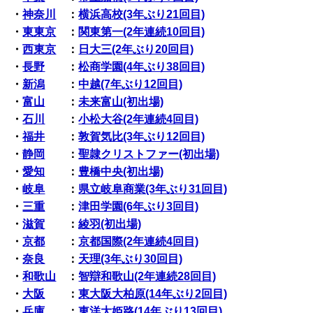
・
神奈川
：
横浜高校(3年ぶり21回目)
・
東東京
：
関東第一(2年連続10回目)
・
西東京
：
日大三(2年ぶり20回目)
・
長野
：
松商学園(4年ぶり38回目)
・
新潟
：
中越(7年ぶり12回目)
・
富山
：
未来富山(初出場)
・
石川
：
小松大谷(2年連続4回目)
・
福井
：
敦賀気比(3年ぶり12回目)
・
静岡
：
聖隷クリストファー(初出場)
・
愛知
：
豊橋中央(初出場)
・
岐阜
：
県立岐阜商業(3年ぶり31回目)
・
三重
：
津田学園(6年ぶり3回目)
・
滋賀
：
綾羽(初出場)
・
京都
：
京都国際(2年連続4回目)
・
奈良
：
天理(3年ぶり30回目)
・
和歌山
：
智辯和歌山(2年連続28回目)
・
大阪
：
東大阪大柏原(14年ぶり2回目)
・
兵庫
：
東洋大姫路(14年ぶり13回目)