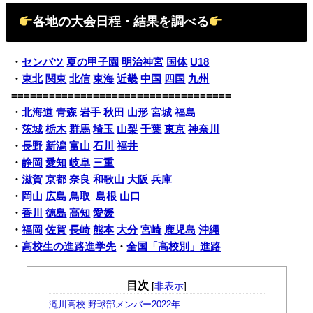
各地の大会日程・結果を調べる
・
センバツ
夏の甲子園
明治神宮
国体
U18
・
東北
関東
北信
東海
近畿
中国
四国
九州
===================================
・
北海道
青森
岩手
秋田
山形
宮城
福島
・
茨城
栃木
群馬
埼玉
山梨
千葉
東京
神奈川
・
長野
新潟
富山
石川
福井
・
静岡
愛知
岐阜
三重
・
滋賀
京都
奈良
和歌山
大阪
兵庫
・
岡山
広島
鳥取
島根
山口
・
香川
徳島
高知
愛媛
・
福岡
佐賀
長崎
熊本
大分
宮崎
鹿児島
沖縄
・
高校生の進路進学先
・
全国「高校別」進路
目次
[
非表示
]
滝川高校 野球部メンバー2022年