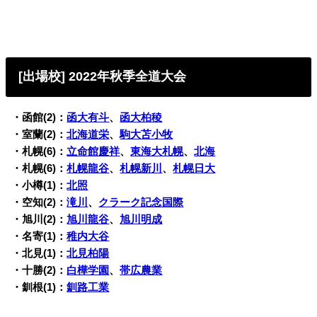
[出場校]
2022年秋季全道大会
・函館(2)：
函大有斗
、
函大柏稜
・室蘭(2)：
北海道栄
、
駒大苫小牧
・札幌(6)：
立命館慶祥
、
東海大札幌
、
北海
・札幌(6)：
札幌龍谷
、
札幌新川
、
札幌日大
・小樽(1)：
北照
・空知(2)：
滝川
、
クラーク記念国際
・旭川(2)：
旭川龍谷
、
旭川明成
・名寄(1)：
稚内大谷
・北見(1)：
北見柏陽
・十勝(2)：
白樺学園
、
帯広農業
・釧根(1)：
釧路工業