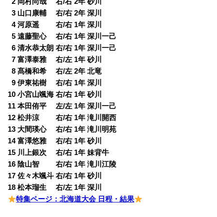
0
2 岡村尚哉 右/右 2年 砂川
0
3 山口康輔 右/右 2年 深川
0
4 河原遥 右/右 1年 深川
0
5 遠藤聖心 右/右 1年 深川一己
0
6 清水恭太朗 右/右 1年 深川一己
0
7 富澤泰雅 右/左 1年 砂川
0
8 髙橋和希 右/左 2年 北竜
0
9 伊東祐樹 右/右 1年 深川
10 小宮山颯海 右/右 1年 砂川
11 本田侑平 左/左 1年 深川一己
12 松井涼 右/右 1年 滝川開西
13 大間瑛心 右/右 1年 滝川明苑
14 富澤悠雅 右/右 1年 砂川
15 川上銀次 右/右 1年 妹背牛
16 陰山智 右/右 1年 滝川江陵
17 佐々木颯斗 右/右 1年 砂川
18 松本瑠生 右/左 1年 深川
特集ページ：北海道大会 日程・結果