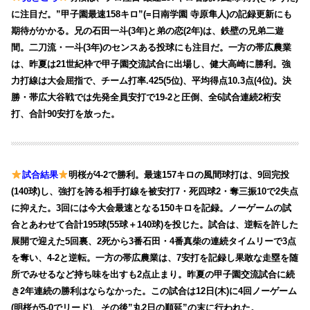
に注目だ。”甲子園最速158キロ”(=日南学園 寺原隼人)の記録更新にも
期待がかかる。兄の石田一斗(3年)と弟の恋(2年)は、鉄壁の兄弟二遊
間。二刀流・一斗(3年)のセンスある投球にも注目だ。一方の帯広農業
は、昨夏は21世紀枠で甲子園交流試合に出場し、健大高崎に勝利。強
力打線は大会屈指で、チーム打率.425(5位)、平均得点10.3点(4位)。決
勝・帯広大谷戦では先発全員安打で19-2と圧倒、全6試合連続2桁安
打、合計90安打を放った。
試合結果
明桜が4-2で勝利。最速157キロの風間球打は、9回完投
(140球)し、強打を誇る相手打線を被安打7・死四球2・奪三振10で2失点
に抑えた。3回には今大会最速となる150キロを記録。ノーゲームの試
合とあわせて合計195球(55球＋140球)を投じた。試合は、逆転を許した
展開で迎えた5回裏、2死から3番石田・4番真柴の連続タイムリーで3点
を奪い、4-2と逆転。一方の帯広農業は、7安打を記録し果敢な走塁を随
所でみせるなど持ち味を出すも2点止まり。昨夏の甲子園交流試合に続
き2年連続の勝利はならなかった。この試合は12日(木)に4回ノーゲーム
(
明桜が5-0でリード)、その後”丸2日の順延”の末に行われた。