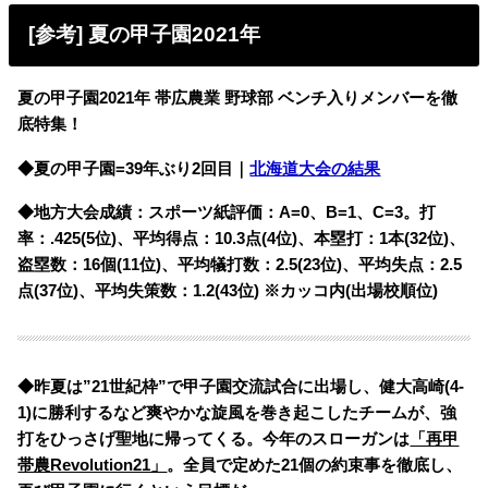
[参考] 夏の甲子園2021年
夏の甲子園2021年 帯広農業 野球部 ベンチ入りメンバーを徹
底特集！
◆夏の甲子園=
39年ぶり2回目｜
北海道大会の結果
◆地方大会成績：スポーツ紙評価：A=0、B=1、C=3。打
率：.425(5位)、平均得点：10.3点(4位)、本塁打：1本(32位)、
盗塁数：16個(11位)、平均犠打数：2.5(23位)、平均失点：2.5
点(37位)、平均失策数：1.2(43位) ※カッコ内(出場校順位)
◆昨夏は”21世紀枠”で甲子園交流試合に出場し、健大高崎(4-
1)に勝利するなど爽やかな旋風を巻き起こしたチームが、強
打をひっさげ聖地に帰ってくる。今年のスローガンは
「再甲
帯農Revolution21」
。全員で定めた21個の約束事を徹底し、