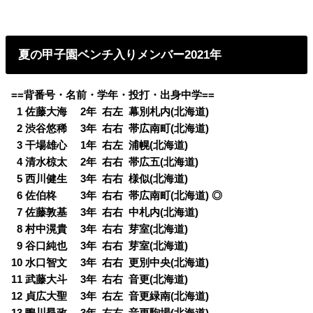
夏の甲子園ベンチ入りメンバー2021年
==背番号・名前・学年・投打・出身中学==
0
1 佐藤大海 2年 右左 幕別札内(北海道)
0
2 渋谷悠稀 3年 右右 帯広南町(北海道)
0
3 干場雄心 1年 右左 浦幌(北海道)
0
4 清水椋太 2年 右右 帯広五(北海道)
0
5 西川健生 3年 右右 様似(北海道)
0
6 佐伯柊 3年 右右 帯広南町(北海道) ◎
0
7 佐藤敦基 3年 右右 中札内(北海道)
0
8 村中滉貴 3年 右右 芽室(北海道)
0
9 谷口純也 3年 右右 芽室(北海道)
10 水口智文 3年 右右 更別中央(北海道)
11 武藤大斗 3年 右右 音更(北海道)
12 貞広大聖 3年 右左 音更緑南(北海道)
13 鴨川昂政 3年 右右 音更駒場(北海道)