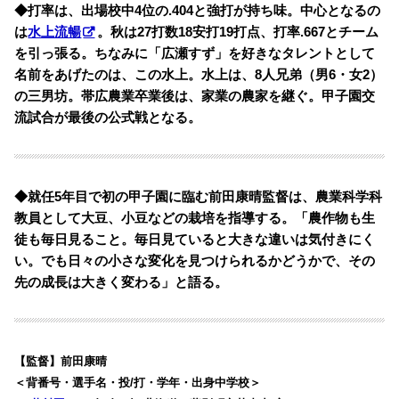
◆打率は、出場校中4位の.404と強打が持ち味。中心となるの
は
水上流暢
。秋は27打数18安打19打点、打率.667とチーム
を引っ張る。ちなみに「広瀬すず」を好きなタレントとして
名前をあげたのは、この水上。
水上は、8人兄弟（男6・女2）
の三男坊。帯広農業卒業後は、家業の農家を継ぐ。甲子園交
流試合が最後の公式戦となる。
◆就任5年目で初の甲子園に臨む前田康晴監督は、農業科学科
教員として大豆、小豆などの栽培を指導する。「農作物も生
徒も毎日見ること。毎日見ていると大きな違いは気付きにく
い。でも日々の小さな変化を見つけられるかどうかで、その
先の成長は大きく変わる」と語る。
【監督】前田康晴
＜背番号・選手名・投/打・学年・出身中学校＞