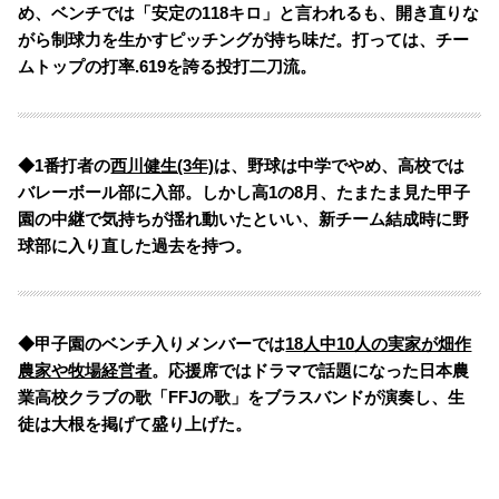
め、ベンチでは「安定の118キロ」と言われるも、開き直りな
がら制球力を生かすピッチングが持ち味だ。打っては、チー
ムトップの打率.619を誇る投打二刀流。
◆1番打者の
西川健生(3年)
は、野球は中学でやめ、高校では
バレーボール部に入部。しかし高1の8月、たまたま見た甲子
園の中継で気持ちが揺れ動いたといい、新チーム結成時に野
球部に入り直した過去を持つ。
◆甲子園のベンチ入りメンバーでは
18人中10人の実家が畑作
農家や牧場経営者
。応援席ではドラマで話題になった日本農
業高校クラブの歌「FFJの歌」をブラスバンドが演奏し、生
徒は大根を掲げて盛り上げた。