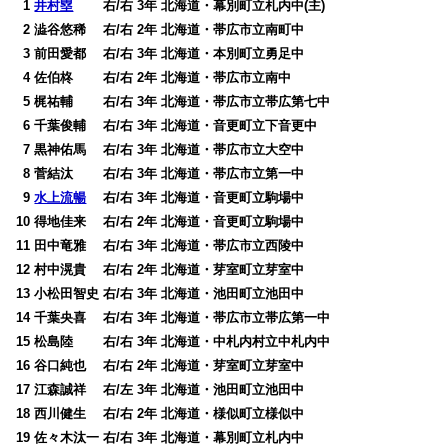
0
1
井村塁
右/右 3年 北海道・幕別町立札内中(主)
0
2 澁谷悠稀 右/右 2年 北海道・帯広市立南町中
0
3 前田愛都 右/右 3年 北海道・本別町立勇足中
0
4 佐伯柊 右/右 2年 北海道・帯広市立南中
0
5 梶祐輔 右/右 3年 北海道・帯広市立帯広第七中
0
6 千葉俊輔 右/右 3年 北海道・音更町立下音更中
0
7 黒神佑馬 右/右 3年 北海道・帯広市立大空中
0
8 菅結汰 右/右 3年 北海道・帯広市立第一中
0
9
水上流暢
右/右 3年 北海道・音更町立駒場中
10 得地佳来 右/右 2年 北海道・音更町立駒場中
11 田中竜雅 右/右 3年 北海道・帯広市立西陵中
12 村中滉貴 右/右 2年 北海道・芽室町立芽室中
13 小松田智史 右/右 3年 北海道・池田町立池田中
14 千葉央喜 右/右 3年 北海道・帯広市立帯広第一中
15 松島陸 右/右 3年 北海道・中札内村立中札内中
16 谷口純也 右/右 2年 北海道・芽室町立芽室中
17 江森誠祥 右/左 3年 北海道・池田町立池田中
18 西川健生 右/右 2年 北海道・様似町立様似中
19 佐々木汰一 右/右 3年 北海道・幕別町立札内中