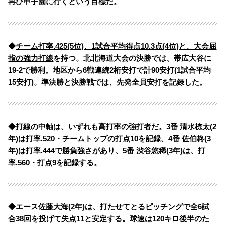
再び甲子園に行くという目標だ。
◆
チーム打率.425(5位)、1試合平均得点10.3点(4位)と、大会屈
指の強力打線
を持つ。
北北海道大会の決勝では、帯広大谷に
19-2で勝利。地区から6戦連続2桁安打で計90安打(1試合平均
15安打)。準決勝と決勝戦では、先発全員安打を記録した。
◆打線の中軸は、いずれも高打率の強打者だ。
3番 清水椋太(2
年)
は打率.520・チームトップの打点10を記録、
4番 佐伯柊(3
年)
は打率.444で勝負強さがあり、
5番 渋谷悠稀(3年)
は、打
率.560・打点9を記録する。
◆エース
佐藤大海(2年)
は、打たせてとるピッチングで全6試
合38回を投げて失点11と安定する。球速は120キロ後半のた