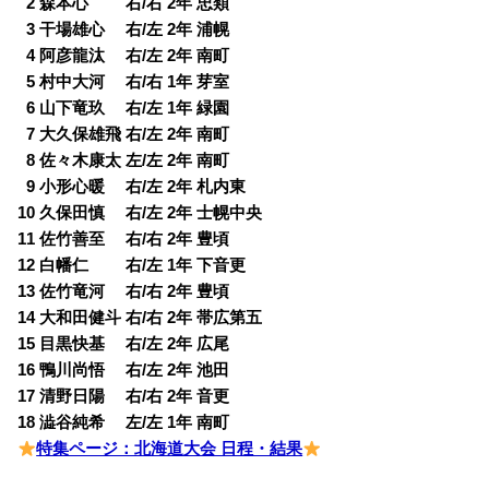
0
2 森本心 右/右 2年 忠類
0
3 干場雄心 右/左 2年 浦幌
0
4 阿彦龍汰 右/左 2年 南町
0
5 村中大河 右/右 1年 芽室
0
6 山下竜玖 右/左 1年 緑園
0
7 大久保雄飛 右/左 2年 南町
0
8 佐々木康太 左/左 2年 南町
0
9 小形心暖 右/左 2年 札内東
10 久保田慎 右/左 2年 士幌中央
11 佐竹善至 右/右 2年 豊頃
12 白幡仁 右/左 1年 下音更
13 佐竹竜河 右/右 2年 豊頃
14 大和田健斗 右/右 2年 帯広第五
15 目黒快基 右/左 2年 広尾
16 鴨川尚悟 右/左 2年 池田
17 清野日陽 右/右 2年 音更
18 澁谷純希 左/左 1年 南町
特集ページ：北海道大会 日程・結果