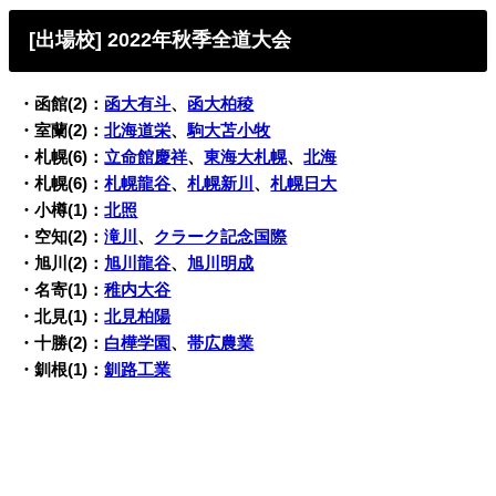
[出場校]
2022年秋季全道大会
・函館(2)：
函大有斗
、
函大柏稜
・室蘭(2)：
北海道栄
、
駒大苫小牧
・札幌(6)：
立命館慶祥
、
東海大札幌
、
北海
・札幌(6)：
札幌龍谷
、
札幌新川
、
札幌日大
・小樽(1)：
北照
・空知(2)：
滝川
、
クラーク記念国際
・旭川(2)：
旭川龍谷
、
旭川明成
・名寄(1)：
稚内大谷
・北見(1)：
北見柏陽
・十勝(2)：
白樺学園
、
帯広農業
・釧根(1)：
釧路工業