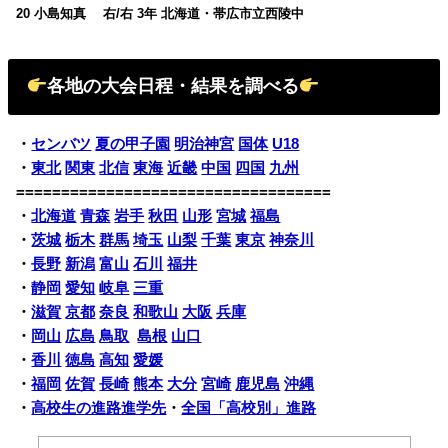
20 小島知真 右/右 3年 北海道・帯広市立西陵中
各地の大会日程・結果を調べる
・
センバツ
夏の甲子園
明治神宮
国体
U18
・
東北
関東
北信
東海
近畿
中国
四国
九州
===================================
・
北海道
青森
岩手
秋田
山形
宮城
福島
・
茨城
栃木
群馬
埼玉
山梨
千葉
東京
神奈川
・
長野
新潟
富山
石川
福井
・
静岡
愛知
岐阜
三重
・
滋賀
京都
奈良
和歌山
大阪
兵庫
・
岡山
広島
鳥取
島根
山口
・
香川
徳島
高知
愛媛
・
福岡
佐賀
長崎
熊本
大分
宮崎
鹿児島
沖縄
・
高校生の進路進学先
・
全国「高校別」進路