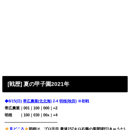
[戦歴] 夏の甲子園2021年
◆8/15(日)
帯広農業(北北海)
2-4
明桜(秋田)
※初戦
帯広農業｜001｜100｜000｜=2
明桜
・・
｜100｜030｜00x｜=4
——————————————
見どころ
明桜は、プロ注目 最速157キロ右腕の風間球打(きゅうた)