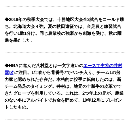
◆2019年の秋季大会では、十勝地区大会全3試合をコールド勝
ち。北海道大会４強。夏の秋田遠征では、金足農と練習試合
を行い1敗1分け。同じ農業校の強豪から刺激を受け、秋の躍
進を果たした。
◆NBAに進んだ八村塁とは一文字違いの
エースで主将の井村
塁
に注目。1年春から背番号7でベンチ入り、チーム1の努
力家と認められた存在だ。本格的に投手に転向したのは、新
チーム発足のタイミング。
井村は、地元の十勝牛の皮革でで
きたグローブを利用している。これは、2つ年上の兄が、農業
のない冬にアルバイトでお金を貯めて、19年12月にプレゼン
トしたもの。