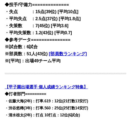
◆投手/守備力==============
・失点 ：15点(39位) [平均10点]
・平均失点 ：2.5点(37位) [平均1.8点]
・失策数 ：7(45位) [平均3.6]
・平均失策数：1.2(43位) [平均0.7]
◆参考データ===============
※試合数：6試合
※部員数：51人(43位)
[部員数ランキング]
※[平均]：出場49チーム平均
【甲子園出場選手 個人成績ランキング特集】
◆打者部門=========
・佐藤大海(2年)：打率.619：12位(21打数13安打)
・渋谷悠稀(3年)：打率.560：25位(25打数14安打)
・清水椋太(2年)：打点 10打点：12位(6試合)