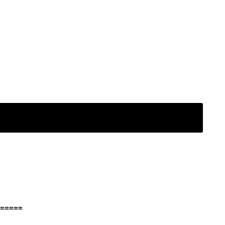
=====