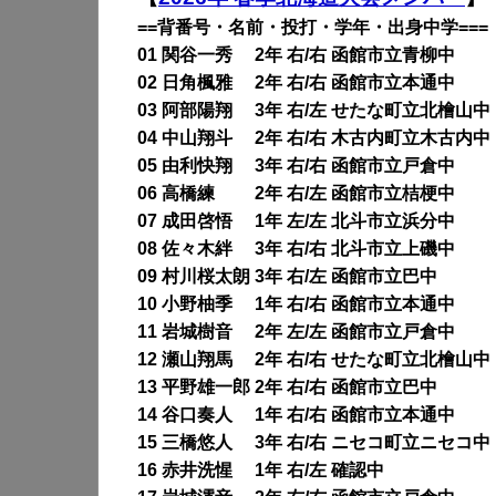
==背番号・名前・投打・学年・出身中学===
01 関谷一秀 2年 右/右 函館市立青柳中
02 日角楓雅 2年 右/右 函館市立本通中
03 阿部陽翔 3年 右/左 せたな町立北檜山中
04 中山翔斗 2年 右/右 木古内町立木古内中
05 由利快翔 3年 右/右 函館市立戸倉中
06 高橋練 2年 右/左 函館市立桔梗中
07 成田啓悟 1年 左/左 北斗市立浜分中
08 佐々木絆 3年 右/右 北斗市立上磯中
09 村川桜太朗 3年 右/左 函館市立巴中
10 小野柚季 1年 右/右 函館市立本通中
11 岩城樹音 2年 左/左 函館市立戸倉中
12 瀬山翔馬 2年 右/右 せたな町立北檜山中
13 平野雄一郎 2年 右/右 函館市立巴中
14 谷口奏人 1年 右/右 函館市立本通中
15 三橋悠人 3年 右/右 ニセコ町立ニセコ中
16 赤井洗惺 1年 右/左 確認中