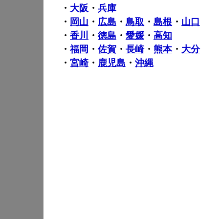
・
大阪
・
兵庫
・
岡山
・
広島
・
鳥取
・
島根
・
山口
・
香川
・
徳島
・
愛媛
・
高知
・
福岡
・
佐賀
・
長崎
・
熊本
・
大分
・
宮崎
・
鹿児島
・
沖縄