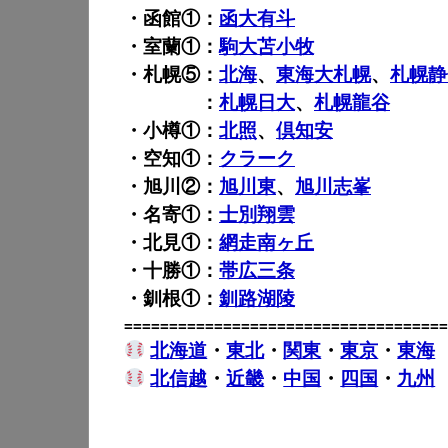
・函館①：
函大有斗
・室蘭①：
駒大苫小牧
・札幌⑤：
北海
、
東海大札幌
、
札幌静
・札幌⑤
：
札幌日大
、
札幌龍谷
・小樽①：
北照
、
倶知安
・空知①：
クラーク
・旭川②：
旭川東
、
旭川志峯
・名寄①：
士別翔雲
・北見①：
網走南ヶ丘
・十勝①：
帯広三条
・釧根①：
釧路湖陵
====================================
北海道
・
東北
・
関東
・
東京
・
東海
北信越
・
近畿
・
中国
・
四国
・
九州