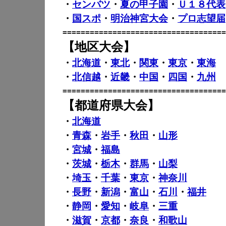
・
センバツ
・
夏の甲子園
・
Ｕ１８代表
・
国スポ
・
明治神宮大会
・
プロ志望届
====================================
【地区大会】
・
北海道
・
東北
・
関東
・
東京
・
東海
・
北信越
・
近畿
・
中国
・
四国
・
九州
====================================
【都道府県大会】
・
北海道
・
青森
・
岩手
・
秋田
・
山形
・
宮城
・
福島
・
茨城
・
栃木
・
群馬
・
山梨
・
埼玉
・
千葉
・
東京
・
神奈川
・
長野
・
新潟
・
富山
・
石川
・
福井
・
静岡
・
愛知
・
岐阜
・
三重
・
滋賀
・
京都
・
奈良
・
和歌山